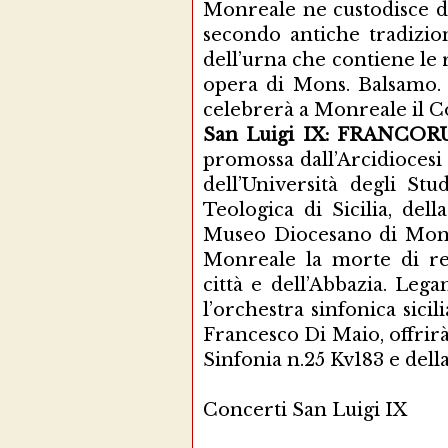
Monreale ne custodisce dal
secondo antiche tradizion
dell’urna che contiene le
opera di Mons. Balsamo.
celebrerà a Monreale il Con
San Luigi IX: FRANC
promossa dall’Arcidiocesi
dell’Università degli Stu
Teologica di Sicilia, dell
Museo Diocesano di Monr
Monreale la morte di re
città e dell’Abbazia. Lega
l’orchestra sinfonica sici
Francesco Di Maio, offrirà
Sinfonia n.25 Kv183 e dell
Concerti San Luigi IX