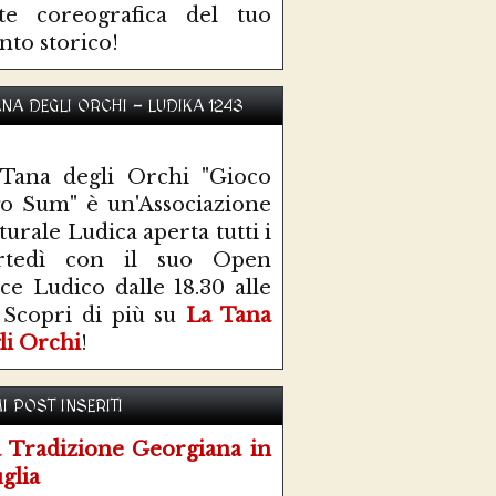
te coreografica del tuo
nto storico!
ANA DEGLI ORCHI - LUDIKA 1243
Tana degli Orchi "Gioco
o Sum" è un'Associazione
turale Ludica aperta tutti i
rtedì con il suo Open
ce Ludico dalle 18.30 alle
 Scopri di più su
La Tana
li Orchi
!
I POST INSERITI
 Tradizione Georgiana in
glia