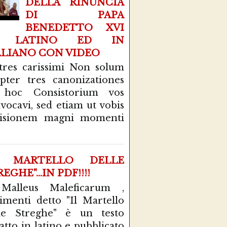
DELLA RINUNCIA
DI PAPA
BENEDETTO XVI
N LATINO ED IN
ALIANO CON VIDEO
tres carissimi Non solum
pter tres canonizationes
 hoc Consistorium vos
vocavi, sed etiam ut vobis
cisionem magni momenti
L MARTELLO DELLE
EGHE"...IN PDF!!!!
 Malleus Maleficarum ,
rimenti detto "Il Martello
le Streghe" è un testo
atto in latino e pubblicato