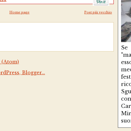
Home page
Post più vecchio
Se
"ma
 (Atom)
es
med
fe
ri
Sg
con
Ca
Mir
suo