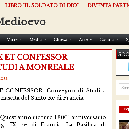
LIBRO "IL SOLDATO DI DIO"
DIVENTA PART
Medioevo
»
»
»
»
»
Varie
Media
Chiesa
Arte
Cucina
S
SOC
EX ET CONFESSOR
TUDI A MONREALE
nts
Pop
. Quest’anno ricorre l’800° anniversario
igi IX, re di Francia. La Basilica di