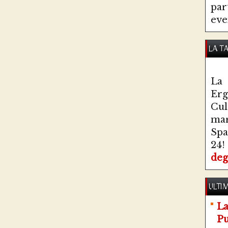
par
eve
LA T
La 
Erg
Cul
ma
Spa
24!
deg
ULTIM
La
Pu