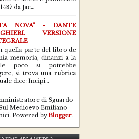
1487 da Jac...
ITA NOVA" - DANTE
IGHIERI. VERSIONE
TEGRALE
n quella parte del libro de
mia memoria, dinanzi a la
ale poco si potrebbe
gere, si trova una rubrica
uale dice: Incipi...
ministratore di Sguardo
Sul Medioevo Emiliano
ici. Powered by
Blogger
.