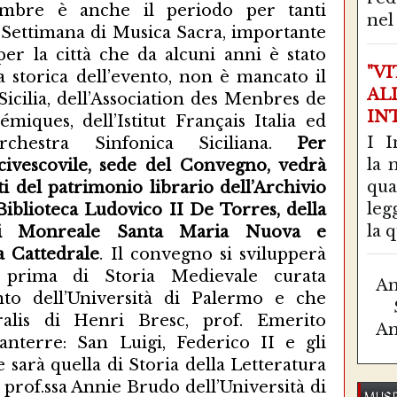
embre è anche il periodo per tanti
nel 
a Settimana di Musica Sacra, importante
er la città che da alcuni anni è stato
"V
ta storica dell’evento, non è mancato il
AL
Sicilia, dell’Association des Menbres de
IN
iques, dell’Istitut Français Italia ed
I I
Orchestra Sinfonica Siciliana.
Per
la 
rcivescovile, sede del Convegno, vedrà
qu
sti del patrimonio librario dell’Archivio
leg
Biblioteca Ludovico II De Torres, della
la q
di Monreale Santa Maria Nuova e
a Cattedrale
. Il convegno si svilupperà
a prima di Storia Medievale curata
Am
to dell’Università di Palermo e che
ralis di Henri Bresc, prof. Emerito
Am
Nanterre: San Luigi, Federico II e gli
 sarà quella di Storia della Letteratura
 prof.ssa Annie Brudo dell’Università di