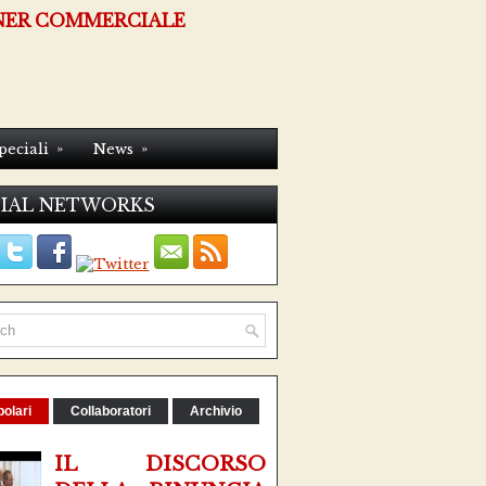
NER COMMERCIALE
»
»
peciali
News
IAL NETWORKS
olari
Collaboratori
Archivio
IL DISCORSO