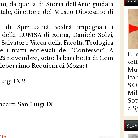
MUSE
i, da quella di Storia dell’Arte guidata
atale, direttore del Museo Diocesano di
la di Spiritualità, vedrà impegnati i
, della LUMSA di Roma, Daniele Solvi,
e Salvatore Vacca della Facoltà Teologica
 i tratti ecclesiali del “Confessor”. A
È s
 22 novembre, sotto la bacchetta di Cem
se
celeberrimo Requiem di Mozart.
Mus
Ita
S.
Mi
Sot
e S
SERV
lia