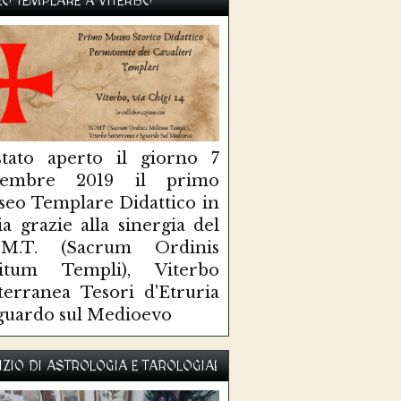
O TEMPLARE A VITERBO
tato aperto il giorno 7
ttembre 2019 il primo
eo Templare Didattico in
lia grazie alla sinergia del
O.M.T. (Sacrum Ordinis
litum Templi), Viterbo
terranea Tesori d'Etruria
guardo sul Medioevo
IZIO DI ASTROLOGIA E TAROLOGIA!