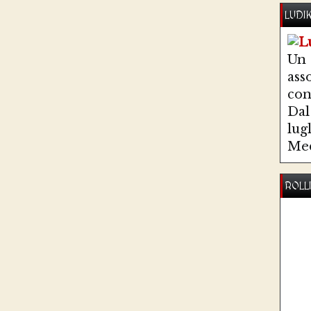
LUDI
Un
ass
co
Dal 
lug
Med
ROLL