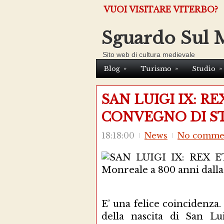
VUOI VISITARE VITERBO?
Sguardo Sul 
Sito web di cultura medievale
»
»
»
Blog
Turismo
Studio
SAN LUIGI IX: R
CONVEGNO DI S
18:18:00
News
No comme
E’ una felice coincidenza
della nascita di San Lu