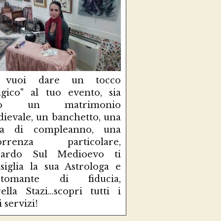
 vuoi dare un tocco
gico" al tuo evento, sia
so un matrimonio
ievale, un banchetto, una
sta di compleanno, una
correnza particolare,
uardo Sul Medioevo ti
siglia la sua Astrologa e
rtomante di fiducia,
ella Stazi...scopri tutti i
i servizi!