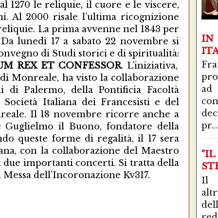
 1270 le reliquie, il cuore e le viscere,
i. Al 2000 risale l’ultima ricognizione
 reliquie. La prima avvenne nel 1843 per
I
 Da lunedì 17 a sabato 22 novembre si
IT
vegno di Studi storici e di spiritualità:
Fra
ORUM REX ET CONFESSOR
. L’iniziativa,
pro
 di Monreale, ha visto la collaborazione
ad
di di Palermo, della Pontificia Facoltà
con
a Società Italiana dei Francesisti e del
de
eale. Il 18 novembre ricorre anche a
pr...
 Guglielmo il Buono, fondatore della
ndo queste forme di regalità, il 17 sera
liana, con la collaborazione del Maestro
"I
 due importanti concerti. Si tratta della
STR
a Messa dell’Incoronazione Kv317.
Il
alt
del
red