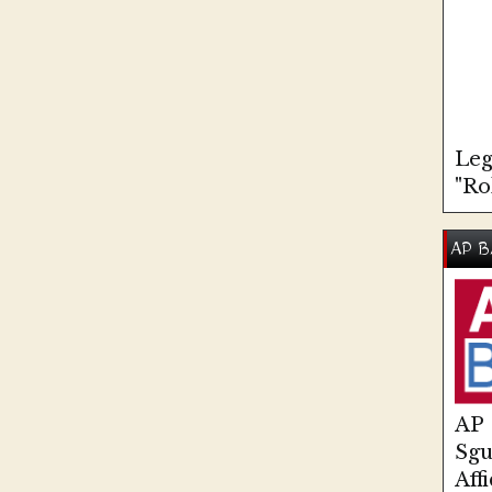
Leg
"Ro
AP B
AP
Sg
Aff