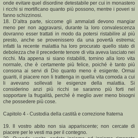
onde evitare quel disordine detestabile per cui in monastero
i ricchi si mortificano quanto più possono, mentre i poveri si
fanno schizzinosi.
18. D'altra parte, siccome gli ammalati devono mangiar
meno per non aggravarsi, durante la loro convalescenza
dovranno esser trattati in modo da potersi ristabilire al più
presto, anche se provenissero da una povertà estrema;
infatti la recente malattia ha loro procurato quello stato di
debolezza che il precedente tenore di vita aveva lasciato nei
ricchi. Ma appena si siano ristabiliti, tornino alla loro vita
normale, che è certamente più felice, poiché è tanto più
consona ai servi di Dio quanto meno è esigente. Ormai
guariti, il piacere non li trattenga in quella vita comoda a cui
li avevano sollevati le esigenze della malattia. Si
considerino anzi più ricchi se saranno più forti nel
sopportare la frugalità, perché è meglio aver meno bisogni
che possedere più cose.
Capitolo 4 - Custodia della castità e correzione fraterna
19. Il vostro abito non sia appariscente; non cercate di
piacere per le vesti ma per il contegno.