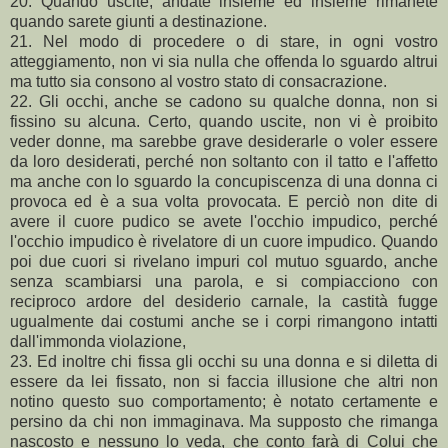
20. Quando uscite, andate insieme ed insieme rimanete
quando sarete giunti a destinazione.
21. Nel modo di procedere o di stare, in ogni vostro
atteggiamento, non vi sia nulla che offenda lo sguardo altrui
ma tutto sia consono al vostro stato di consacrazione.
22. Gli occhi, anche se cadono su qualche donna, non si
fissino su alcuna. Certo, quando uscite, non vi è proibito
veder donne, ma sarebbe grave desiderarle o voler essere
da loro desiderati, perché non soltanto con il tatto e l'affetto
ma anche con lo sguardo la concupiscenza di una donna ci
provoca ed è a sua volta provocata. E perciò non dite di
avere il cuore pudico se avete l'occhio impudico, perché
l'occhio impudico è rivelatore di un cuore impudico. Quando
poi due cuori si rivelano impuri col mutuo sguardo, anche
senza scambiarsi una parola, e si compiacciono con
reciproco ardore del desiderio carnale, la castità fugge
ugualmente dai costumi anche se i corpi rimangono intatti
dall'immonda violazione,
23. Ed inoltre chi fissa gli occhi su una donna e si diletta di
essere da lei fissato, non si faccia illusione che altri non
notino questo suo comportamento; è notato certamente e
persino da chi non immaginava. Ma supposto che rimanga
nascosto e nessuno lo veda, che conto farà di Colui che