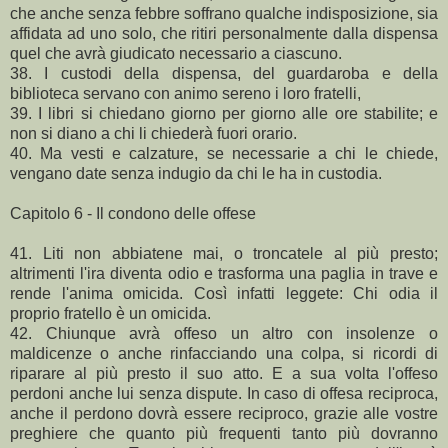
che anche senza febbre soffrano qualche indisposizione, sia
affidata ad uno solo, che ritiri personalmente dalla dispensa
quel che avrà giudicato necessario a ciascuno.
38. I custodi della dispensa, del guardaroba e della
biblioteca servano con animo sereno i loro fratelli,
39. I libri si chiedano giorno per giorno alle ore stabilite; e
non si diano a chi li chiederà fuori orario.
40. Ma vesti e calzature, se necessarie a chi le chiede,
vengano date senza indugio da chi le ha in custodia.
Capitolo 6 - Il condono delle offese
41. Liti non abbiatene mai, o troncatele al più presto;
altrimenti l'ira diventa odio e trasforma una paglia in trave e
rende l'anima omicida. Così infatti leggete: Chi odia il
proprio fratello è un omicida.
42. Chiunque avrà offeso un altro con insolenze o
maldicenze o anche rinfacciando una colpa, si ricordi di
riparare al più presto il suo atto. E a sua volta l'offeso
perdoni anche lui senza dispute. In caso di offesa reciproca,
anche il perdono dovrà essere reciproco, grazie alle vostre
preghiere che quanto più frequenti tanto più dovranno