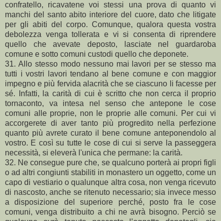
confratello, ricavatene voi stessi una prova di quanto vi
manchi del santo abito interiore del cuore, dato che litigate
per gli abiti del corpo. Comunque, qualora questa vostra
debolezza venga tollerata e vi si consenta di riprendere
quello che avevate deposto, lasciate nel guardaroba
comune e sotto comuni custodi quello che deponete.
31. Allo stesso modo nessuno mai lavori per se stesso ma
tutti i vostri lavori tendano al bene comune e con maggior
impegno e più fervida alacrità che se ciascuno li facesse per
sé. Infatti, la carità di cui è scritto che non cerca il proprio
tornaconto, va intesa nel senso che antepone le cose
comuni alle proprie, non le proprie alle comuni. Per cui vi
accorgerete di aver tanto più progredito nella perfezione
quanto più avrete curato il bene comune anteponendolo al
vostro. E così su tutte le cose di cui si serve la passeggera
necessità, si eleverà l'unica che permane: la carità.
32. Ne consegue pure che, se qualcuno porterà ai propri figli
o ad altri congiunti stabiliti in monastero un oggetto, come un
capo di vestiario o qualunque altra cosa, non venga ricevuto
di nascosto, anche se ritenuto necessario; sia invece messo
a disposizione del superiore perché, posto fra le cose
comuni, venga distribuito a chi ne avrà bisogno. Perciò se