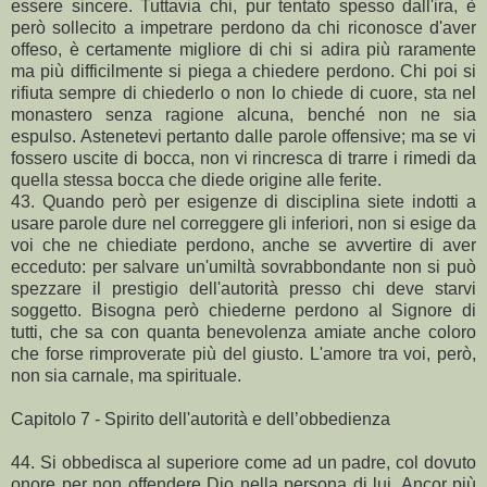
essere sincere. Tuttavia chi, pur tentato spesso dall'ira, è
però sollecito a impetrare perdono da chi riconosce d'aver
offeso, è certamente migliore di chi si adira più raramente
ma più difficilmente si piega a chiedere perdono. Chi poi si
rifiuta sempre di chiederlo o non lo chiede di cuore, sta nel
monastero senza ragione alcuna, benché non ne sia
espulso. Astenetevi pertanto dalle parole offensive; ma se vi
fossero uscite di bocca, non vi rincresca di trarre i rimedi da
quella stessa bocca che diede origine alle ferite.
43. Quando però per esigenze di disciplina siete indotti a
usare parole dure nel correggere gli inferiori, non si esige da
voi che ne chiediate perdono, anche se avvertire di aver
ecceduto: per salvare un'umiltà sovrabbondante non si può
spezzare il prestigio dell'autorità presso chi deve starvi
soggetto. Bisogna però chiederne perdono al Signore di
tutti, che sa con quanta benevolenza amiate anche coloro
che forse rimproverate più del giusto. L'amore tra voi, però,
non sia carnale, ma spirituale.
Capitolo 7 - Spirito dell'autorità e dell’obbedienza
44. Si obbedisca al superiore come ad un padre, col dovuto
onore per non offendere Dio nella persona di lui. Ancor più