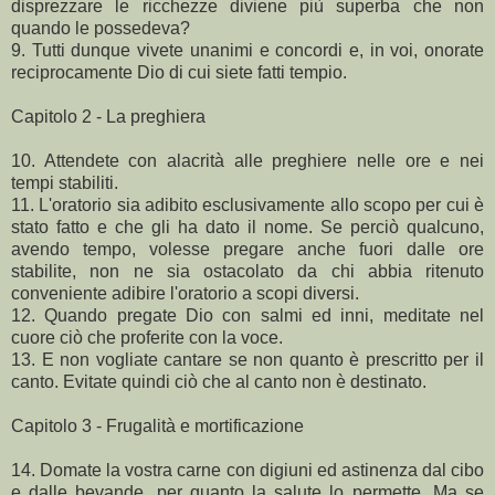
disprezzare le ricchezze diviene più superba che non
quando le possedeva?
9. Tutti dunque vivete unanimi e concordi e, in voi, onorate
reciprocamente Dio di cui siete fatti tempio.
Capitolo 2 - La preghiera
10. Attendete con alacrità alle preghiere nelle ore e nei
tempi stabiliti.
11. L'oratorio sia adibito esclusivamente allo scopo per cui è
stato fatto e che gli ha dato il nome. Se perciò qualcuno,
avendo tempo, volesse pregare anche fuori dalle ore
stabilite, non ne sia ostacolato da chi abbia ritenuto
conveniente adibire l'oratorio a scopi diversi.
12. Quando pregate Dio con salmi ed inni, meditate nel
cuore ciò che proferite con la voce.
13. E non vogliate cantare se non quanto è prescritto per il
canto. Evitate quindi ciò che al canto non è destinato.
Capitolo 3 - Frugalità e mortificazione
14. Domate la vostra carne con digiuni ed astinenza dal cibo
e dalle bevande, per quanto la salute lo permette. Ma se