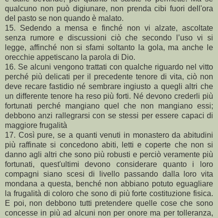
qualcuno non può digiunare, non prenda cibi fuori dell'ora
del pasto se non quando è malato.
15. Sedendo a mensa e finché non vi alzate, ascoltate
senza rumore e discussioni ciò che secondo l’uso vi si
legge, affinché non si sfami soltanto la gola, ma anche le
orecchie appetiscano la parola di Dio.
16. Se alcuni vengono trattati con qualche riguardo nel vitto
perché più delicati per il precedente tenore di vita, ciò non
deve recare fastidio né sembrare ingiusto a quegli altri che
un differente tenore ha reso più forti. Né devono crederli più
fortunati perché mangiano quel che non mangiano essi;
debbono anzi rallegrarsi con se stessi per essere capaci di
maggiore frugalità
17. Così pure, se a quanti venuti in monastero da abitudini
più raffinate si concedono abiti, letti e coperte che non si
danno agli altri che sono più robusti e perciò veramente più
fortunati, quest'ultimi devono considerare quanto i loro
compagni siano scesi di livello passando dalla loro vita
mondana a questa, benché non abbiano potuto eguagliare
la frugalità di coloro che sono di più forte costituzione fisica.
E poi, non debbono tutti pretendere quelle cose che sono
concesse in più ad alcuni non per onore ma per tolleranza,