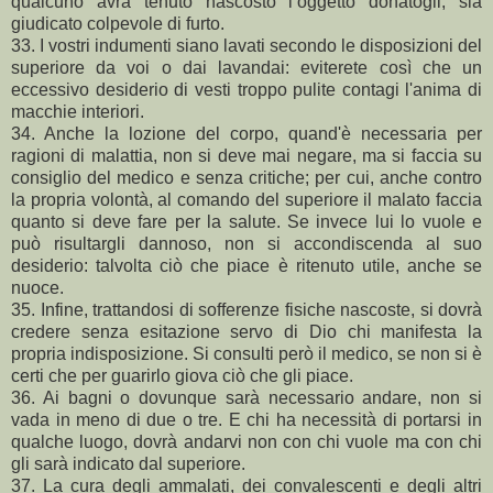
qualcuno avrà tenuto nascosto l’oggetto donatogli, sia
giudicato colpevole di furto.
33. I vostri indumenti siano lavati secondo le disposizioni del
superiore da voi o dai lavandai: eviterete così che un
eccessivo desiderio di vesti troppo pulite contagi l'anima di
macchie interiori.
34. Anche la lozione del corpo, quand'è necessaria per
ragioni di malattia, non si deve mai negare, ma si faccia su
consiglio del medico e senza critiche; per cui, anche contro
la propria volontà, al comando del superiore il malato faccia
quanto si deve fare per la salute. Se invece lui lo vuole e
può risultargli dannoso, non si accondiscenda al suo
desiderio: talvolta ciò che piace è ritenuto utile, anche se
nuoce.
35. Infine, trattandosi di sofferenze fisiche nascoste, si dovrà
credere senza esitazione servo di Dio chi manifesta la
propria indisposizione. Si consulti però il medico, se non si è
certi che per guarirlo giova ciò che gli piace.
36. Ai bagni o dovunque sarà necessario andare, non si
vada in meno di due o tre. E chi ha necessità di portarsi in
qualche luogo, dovrà andarvi non con chi vuole ma con chi
gli sarà indicato dal superiore.
37. La cura degli ammalati, dei convalescenti e degli altri