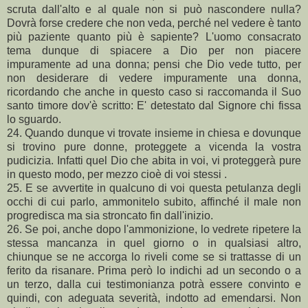
scruta dall'alto e al quale non si può nascondere nulla?
Dovrà forse credere che non veda, perché nel vedere è tanto
più paziente quanto più è sapiente? L'uomo consacrato
tema dunque di spiacere a Dio per non piacere
impuramente ad una donna; pensi che Dio vede tutto, per
non desiderare di vedere impuramente una donna,
ricordando che anche in questo caso si raccomanda il Suo
santo timore dov'è scritto: E' detestato dal Signore chi fissa
lo sguardo.
24. Quando dunque vi trovate insieme in chiesa e dovunque
si trovino pure donne, proteggete a vicenda la vostra
pudicizia. Infatti quel Dio che abita in voi, vi proteggerà pure
in questo modo, per mezzo cioè di voi stessi .
25. E se avvertite in qualcuno di voi questa petulanza degli
occhi di cui parlo, ammonitelo subito, affinché il male non
progredisca ma sia stroncato fin dall'inizio.
26. Se poi, anche dopo l'ammonizione, lo vedrete ripetere la
stessa mancanza in quel giorno o in qualsiasi altro,
chiunque se ne accorga lo riveli come se si trattasse di un
ferito da risanare. Prima però lo indichi ad un secondo o a
un terzo, dalla cui testimonianza potrà essere convinto e
quindi, con adeguata severità, indotto ad emendarsi. Non