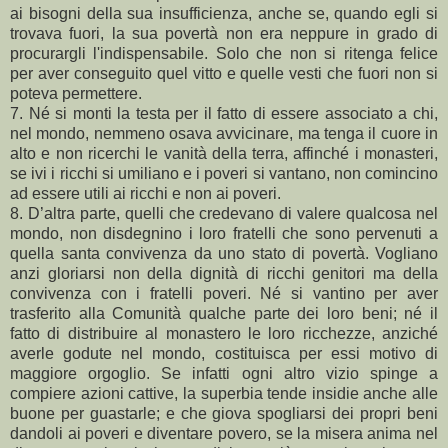
ai bisogni della sua insufficienza, anche se, quando egli si
trovava fuori, la sua povertà non era neppure in grado di
procurargli l'indispensabile. Solo che non si ritenga felice
per aver conseguito quel vitto e quelle vesti che fuori non si
poteva permettere.
7. Né si monti la testa per il fatto di essere associato a chi,
nel mondo, nemmeno osava avvicinare, ma tenga il cuore in
alto e non ricerchi le vanità della terra, affinché i monasteri,
se ivi i ricchi si umiliano e i poveri si vantano, non comincino
ad essere utili ai ricchi e non ai poveri.
8. D’altra parte, quelli che credevano di valere qualcosa nel
mondo, non disdegnino i loro fratelli che sono pervenuti a
quella santa convivenza da uno stato di povertà. Vogliano
anzi gloriarsi non della dignità di ricchi genitori ma della
convivenza con i fratelli poveri. Né si vantino per aver
trasferito alla Comunità qualche parte dei loro beni; né il
fatto di distribuire al monastero le loro ricchezze, anziché
averle godute nel mondo, costituisca per essi motivo di
maggiore orgoglio. Se infatti ogni altro vizio spinge a
compiere azioni cattive, la superbia tende insidie anche alle
buone per guastarle; e che giova spogliarsi dei propri beni
dandoli ai poveri e diventare povero, se la misera anima nel