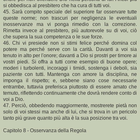
si obbedisca al presbitero che ha cura di tutti voi.
45. Sarà compito speciale del superiore far osservare tutte
queste norme; non trascuri per negligenza le eventuali
inosservanze ma vi ponga rimedio con la correzione.
Rimetta invece al presbitero, più autorevole su di voi, ciò
che supera la sua competenza o le sue forze.
46. Chi vi presiede non si stimi felice perché domina col
potere ma perché serve con la carità. Davanti a voi sia
tenuto in alto per l'onore; davanti a Dio si prostri per timore ai
vostri piedi. Si offra a tutti come esempio di buone opere;
moderi i turbolenti, incoraggi i timidi, sostenga i deboli, sia
paziente con tutti. Mantenga con amore la disciplina, ne
imponga il rispetto; e, sebbene siano cose necessarie
entrambe, tuttavia preferisca piuttosto di essere amato che
temuto, riflettendo continuamente che dovrà rendere conto di
voi a Dio.
47. Perciò, obbedendo maggiormente, mostrerete pietà non
solo di voi stessi ma anche di lui, che si trova in un pericolo
tanto più grave quanto più alta è la sua posizione tra voi.
Capitolo 8 - Osservanza della Regola