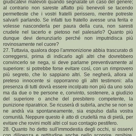
giudicatevi malevoli quando segnalate un caso del genere;
al contrario non sareste affatto più benevoli se tacendo
permetteste che i vostri fratelli perissero, mentre potreste
salvarli parlando. Se infatti tuo fratello avesse una ferita e
volesse nasconderla per paura della cura, non saresti
crudele nel tacerlo e pietoso nel palesarlo? Quanto più
dunque devi denunziarlo perché non imputridisca più
rovinosamente nel cuore?
27. Tuttavia, qualora dopo l'ammonizione abbia trascurato di
correggersi, prima di indicarlo agli altri che dovrebbero
convincerlo se nega, si deve parlarne preventivamente al
superiore: si potrebbe forse evitare così, con un rimprovero
più segreto, che lo sappiano altri. Se negherà, allora al
preteso innocente si opporranno gli altri testimoni: alla
presenza di tutti dovrà essere incolpato non più da uno solo
ma da due o tre persone e, convinto, sostenere, a giudizio
del superiore o anche del presbitero competente, la
punizione riparatrice. Se ricuserà di subirla, anche se non se
ne andrà via spontaneamente, sia espulso dalla vostra
comunità. Neppure questo è atto di crudeltà ma di pietà, per
evitare che rovini molti altri col suo contagio pestifero.
28. Quanto ho detto sull'immodestia degli occhi, si osservi
con diligenza e rettitudine anche nello scoprire, proibire,