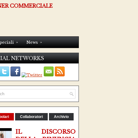
NER COMMERCIALE
»
»
peciali
News
IAL NETWORKS
olari
Collaboratori
Archivio
IL DISCORSO