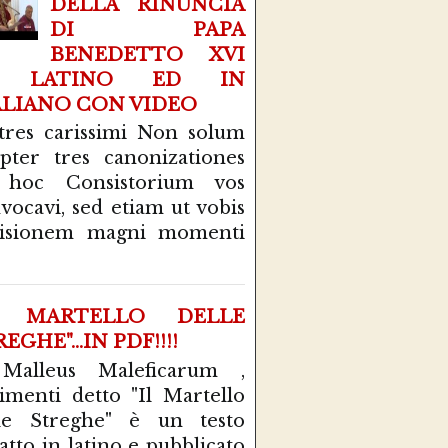
DELLA RINUNCIA
DI PAPA
BENEDETTO XVI
N LATINO ED IN
ALIANO CON VIDEO
tres carissimi Non solum
pter tres canonizationes
 hoc Consistorium vos
vocavi, sed etiam ut vobis
cisionem magni momenti
L MARTELLO DELLE
EGHE"...IN PDF!!!!
 Malleus Maleficarum ,
rimenti detto "Il Martello
le Streghe" è un testo
atto in latino e pubblicato