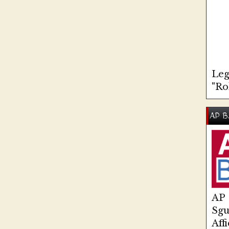
Leg
"Ro
AP B
AP
Sg
Aff