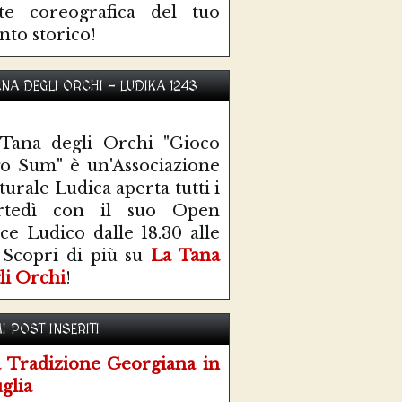
te coreografica del tuo
nto storico!
ANA DEGLI ORCHI - LUDIKA 1243
Tana degli Orchi "Gioco
o Sum" è un'Associazione
turale Ludica aperta tutti i
rtedì con il suo Open
ce Ludico dalle 18.30 alle
 Scopri di più su
La Tana
li Orchi
!
I POST INSERITI
 Tradizione Georgiana in
glia