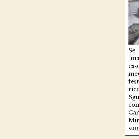
Se
"ma
es
med
fe
ri
Sg
con
Ca
Mir
suo