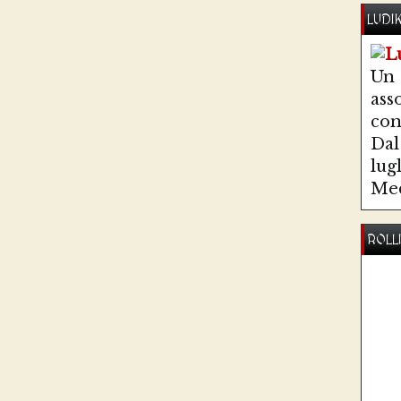
LUDI
Un
ass
co
Dal 
lug
Med
ROLL