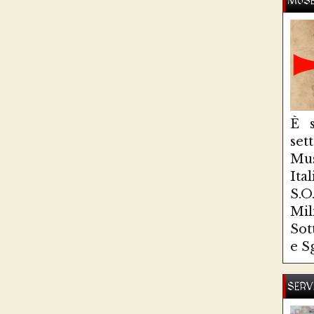
MUSE
È s
se
Mus
Ita
S.
Mi
Sot
e S
SERV