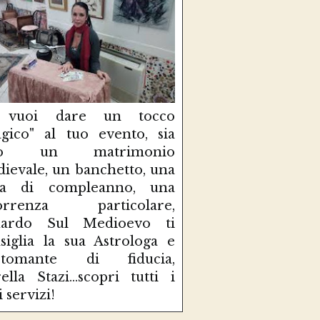
 vuoi dare un tocco
gico" al tuo evento, sia
so un matrimonio
ievale, un banchetto, una
sta di compleanno, una
correnza particolare,
uardo Sul Medioevo ti
siglia la sua Astrologa e
rtomante di fiducia,
ella Stazi...scopri tutti i
i servizi!