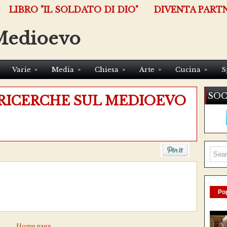
LIBRO "IL SOLDATO DI DIO"
DIVENTA PART
Medioevo
»
»
»
»
»
Varie
Media
Chiesa
Arte
Cucina
S
SOC
 RICERCHE SUL MEDIOEVO
Pop
Home page