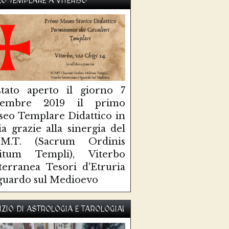
O TEMPLARE A VITERBO
tato aperto il giorno 7
ttembre 2019 il primo
eo Templare Didattico in
lia grazie alla sinergia del
O.M.T. (Sacrum Ordinis
litum Templi), Viterbo
terranea Tesori d'Etruria
guardo sul Medioevo
IZIO DI ASTROLOGIA E TAROLOGIA!