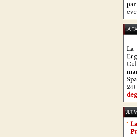
par
eve
LA T
La 
Erg
Cul
ma
Spa
24!
deg
ULTIM
La
Pu