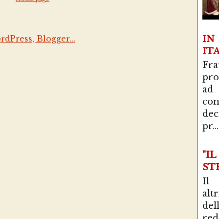
I
IT
Fra
pro
ad
con
de
pr...
"I
STR
Il
alt
del
red