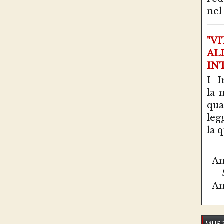
nel 
"V
AL
IN
I I
la 
qu
leg
la q
Am
Am