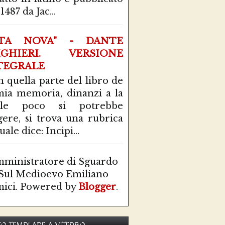
1487 da Jac...
ITA NOVA" - DANTE
IGHIERI. VERSIONE
TEGRALE
n quella parte del libro de
mia memoria, dinanzi a la
ale poco si potrebbe
gere, si trova una rubrica
uale dice: Incipi...
ministratore di Sguardo
Sul Medioevo Emiliano
ici. Powered by
Blogger
.