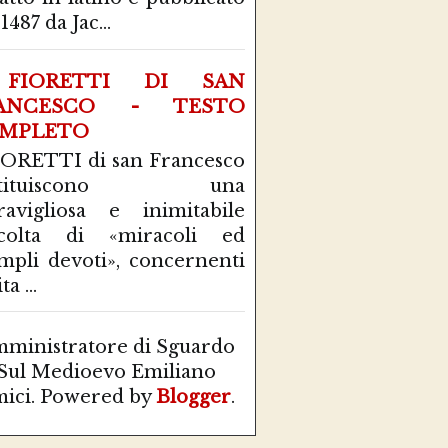
1487 da Jac...
FIORETTI DI SAN
ANCESCO - TESTO
MPLETO
IORETTI di san Francesco
stituiscono una
avigliosa e inimitabile
ccolta di «miracoli ed
mpli devoti», concernenti
ta ...
ministratore di Sguardo
Sul Medioevo Emiliano
ici. Powered by
Blogger
.