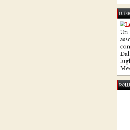
LUDI
Un
ass
co
Dal 
lug
Med
ROLL