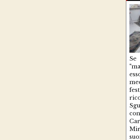
Se
"ma
es
med
fe
ri
Sg
con
Ca
Mir
suo