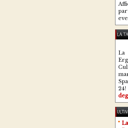
Aff
par
eve
LA T
La 
Erg
Cul
ma
Spa
24!
deg
ULTIM
La