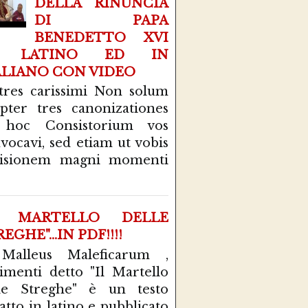
DELLA RINUNCIA
DI PAPA
BENEDETTO XVI
N LATINO ED IN
ALIANO CON VIDEO
tres carissimi Non solum
pter tres canonizationes
 hoc Consistorium vos
vocavi, sed etiam ut vobis
cisionem magni momenti
L MARTELLO DELLE
EGHE"...IN PDF!!!!
 Malleus Maleficarum ,
rimenti detto "Il Martello
le Streghe" è un testo
atto in latino e pubblicato