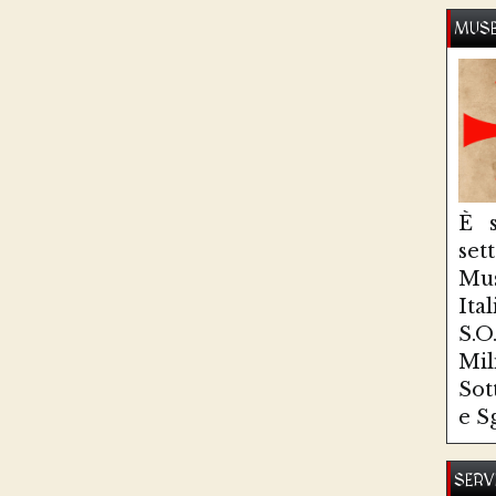
MUSE
È s
se
Mus
Ita
S.
Mi
Sot
e S
SERV