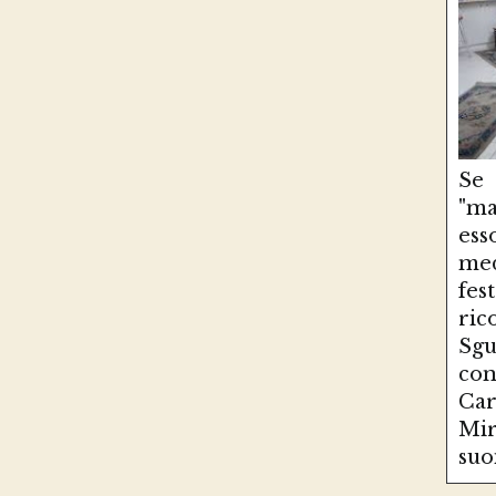
Se
"ma
es
med
fe
ri
Sg
con
Ca
Mir
suo