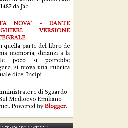
1487 da Jac...
ITA NOVA" - DANTE
IGHIERI. VERSIONE
TEGRALE
n quella parte del libro de
mia memoria, dinanzi a la
ale poco si potrebbe
gere, si trova una rubrica
uale dice: Incipi...
ministratore di Sguardo
Sul Medioevo Emiliano
ici. Powered by
Blogger
.