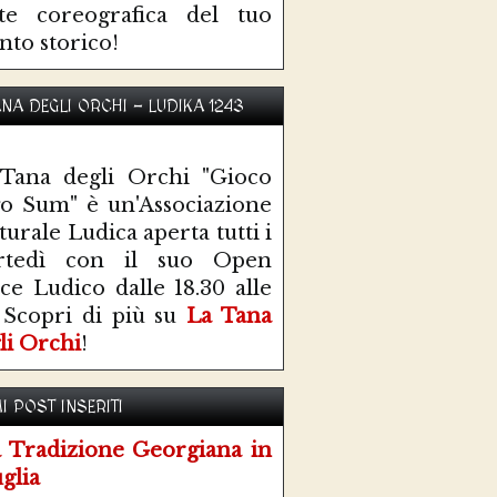
te coreografica del tuo
nto storico!
ANA DEGLI ORCHI - LUDIKA 1243
Tana degli Orchi "Gioco
o Sum" è un'Associazione
turale Ludica aperta tutti i
rtedì con il suo Open
ce Ludico dalle 18.30 alle
 Scopri di più su
La Tana
li Orchi
!
I POST INSERITI
 Tradizione Georgiana in
glia