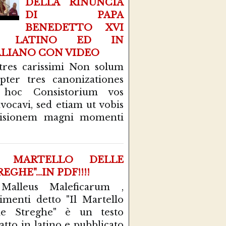
DELLA RINUNCIA
DI PAPA
BENEDETTO XVI
N LATINO ED IN
ALIANO CON VIDEO
tres carissimi Non solum
pter tres canonizationes
 hoc Consistorium vos
vocavi, sed etiam ut vobis
cisionem magni momenti
L MARTELLO DELLE
EGHE"...IN PDF!!!!
 Malleus Maleficarum ,
rimenti detto "Il Martello
le Streghe" è un testo
atto in latino e pubblicato