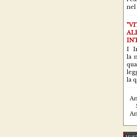
nel 
"V
AL
IN
I I
la 
qu
leg
la q
Am
Am