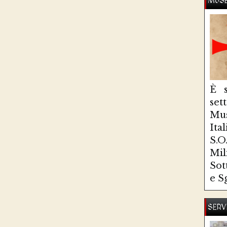
MUSE
È s
se
Mus
Ita
S.
Mi
Sot
e S
SERV