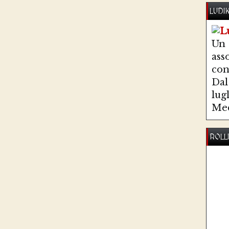
LUDI
Un
ass
co
Dal 
lug
Med
ROLL