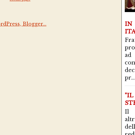
I
IT
Fra
pro
ad
con
de
pr...
"I
STR
Il
alt
del
red