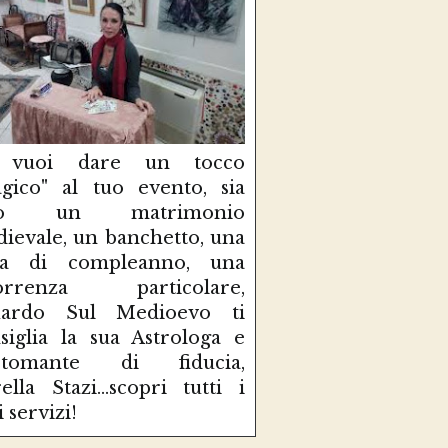
 vuoi dare un tocco
gico" al tuo evento, sia
so un matrimonio
ievale, un banchetto, una
sta di compleanno, una
correnza particolare,
uardo Sul Medioevo ti
siglia la sua Astrologa e
rtomante di fiducia,
ella Stazi...scopri tutti i
i servizi!