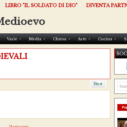
LIBRO "IL SOLDATO DI DIO"
DIVENTA PART
Medioevo
»
»
»
»
»
Varie
Media
Chiesa
Arte
Cucina
S
SOC
IEVALI
Pop
Home page