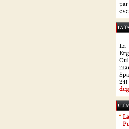
par
eve
LA T
La 
Erg
Cul
ma
Spa
24!
deg
ULTIM
La
Pu