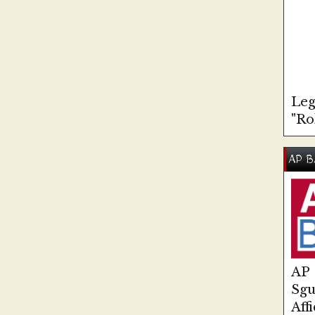
Leg
"Ro
AP B
AP
Sg
Aff