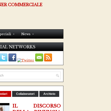
NER COMMERCIALE
»
»
peciali
News
IAL NETWORKS
olari
Collaboratori
Archivio
IL DISCORSO