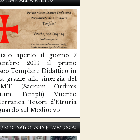
O TEMPLARE A VITERBO
tato aperto il giorno 7
ttembre 2019 il primo
eo Templare Didattico in
lia grazie alla sinergia del
O.M.T. (Sacrum Ordinis
litum Templi), Viterbo
terranea Tesori d'Etruria
guardo sul Medioevo
IZIO DI ASTROLOGIA E TAROLOGIA!