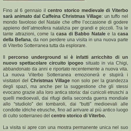
Fino al 6 gennaio il
centro storico medievale di Viterbo
sarà animato dal Caffeina Christmas Village
: un tuffo nel
mondo favoloso del Natale che offre l’occasione di godere
appieno dell’atmosfera natalizia per grandi e piccoli. Tra le
tante attrazioni, come la
casa di Babbo Natale
e la
casa
della Befana
, da non perdere una visita in una nuova parte
di Viterbo Sotterranea tutta da esplorare.
Il
percorso underground si è infatti arricchito di un
nuovo spettacolare circuito ipogeo
situato in via Chigi,
abbandonato da anni e riportato recentemente a nuova vita.
La nuova Viterbo Sotterranea emozionerà e stupirà i
visitatori del
Christmas Village
non solo per la grandezza
degli spazi, ma anche per la suggestione che gli stessi
evocano grazie alla loro antica storia: dai cunicoli etruschi a
quelli medioevali, dai rifugi della seconda guerra mondiale
allo “studiolo” dei tombaroli, dai “butti” medioevali alle
condotte idriche etrusche, fino ad arrivare al più antico luogo
di culto sotterraneo del
centro storico di Viterbo.
La visita si apre con una mostra permanente unica nel suo