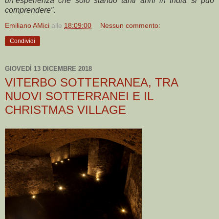
un’esperienza che solo stando tanti anni in India si può
comprendere”
.
Emiliano AMici
alle
18:09:00
Nessun commento:
Condividi
GIOVEDÌ 13 DICEMBRE 2018
VITERBO SOTTERRANEA, TRA
NUOVI SOTTERRANEI E IL
CHRISTMAS VILLAGE