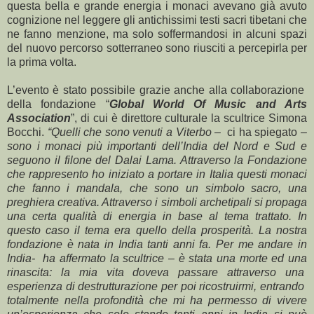
questa bella e grande energia i monaci avevano già avuto
cognizione nel leggere gli antichissimi testi sacri tibetani che
ne fanno menzione, ma solo soffermandosi in alcuni spazi
del nuovo percorso sotterraneo sono riusciti a percepirla per
la prima volta.
L’evento è stato possibile grazie anche alla collaborazione
della fondazione “
Global World Of Music and Arts
Association
”, di cui è direttore culturale la scultrice Simona
Bocchi.
“Quelli che sono venuti a Viterbo –
ci ha spiegato
–
sono i monaci più importanti dell’India del Nord e Sud e
seguono il filone del Dalai Lama. Attraverso la Fondazione
che rappresento ho iniziato a portare in Italia questi monaci
che fanno i mandala, che sono un simbolo sacro, una
preghiera creativa. Attraverso i simboli archetipali si propaga
una certa qualità di energia in base al tema trattato. In
questo caso il tema era quello della prosperità. La nostra
fondazione è nata in India tanti anni fa. Per me andare in
India- ha affermato la scultrice – è stata una morte ed una
rinascita: la mia vita doveva passare attraverso una
esperienza di destrutturazione per poi ricostruirmi, entrando
totalmente nella profondità che mi ha permesso di vivere