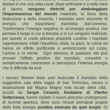
tibetani è che una volta creati, dopo settimane e a volte mesi
di lavoro,
vengono distrutti per simboleggiare
l’impermanenza del mondo
materiale, la forza della
distruzione e della rinascita. I mandala sono sinonimo di
energia che trasportano traendola dall'universo.
Trasformano l’energia negativa in un’energia positiva che
permea il luogo in cui si trovano o in cui vengono realizzati,
per questo si crede abbiano proprietà curative. I mandala
rappresentano infatti l’equilibrio vitale, la pace, la calma ed
hanno un effetto purificante e armonizzante sul corpo,
l’anima e la mente. Ogni persona di qualsiasi età può
provare l’effetto positivo dei mandala, creandoli o
semplicemente colorandoli si percepisce l’intensa energia
che si diffonde da essi.
I monaci tibetani dopo aver realizzato il mandala nella
suggestiva sala della loggia di San Tommaso, messa a
disposizione dal Magna Magna noto locale della città,
accolti da
Sergio Cesarini, fondatore di Viterbo
Sotterranea
, hanno visitato il nuovo percorso underground,
di recente apertura, dove sono rimasti ammaliati proprio
dalla forte energia
positiva emanata da quei luoghi
. Di