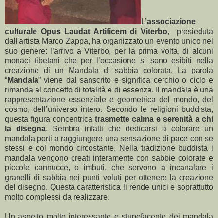
L’
associazione
culturale Opus Laudat Artificem di Viterbo
, presieduta
dall'artista Marco Zappa, ha organizzato un evento unico nel
suo genere: l’arrivo a Viterbo, per la prima volta, di alcuni
monaci tibetani che per l’occasione si sono esibiti nella
creazione di un Mandala di sabbia colorata. La parola
“
Mandala
” viene dal sanscrito e significa cerchio o ciclo e
rimanda al concetto di totalità e di essenza. Il mandala è una
rappresentazione essenziale e geometrica del mondo, del
cosmo, dell’universo intero. Secondo le religioni buddista,
questa figura concentrica
trasmette calma e serenità a chi
la disegna
. Sembra infatti che dedicarsi a colorare un
mandala porti a raggiungere una sensazione di pace con se
stessi e col mondo circostante. Nella tradizione buddista i
mandala vengono creati interamente con sabbie colorate e
piccole cannucce, o imbuti, che servono a incanalare i
granelli di sabbia nei punti voluti per ottenere la creazione
del disegno. Questa caratteristica li rende unici e soprattutto
molto complessi da realizzare.
Un aspetto molto interessante e stupefacente dei mandala