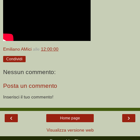
Emiliano AMici
alle
12:00:00
Condividi
Nessun commento:
Posta un commento
Inserisci il tuo commento!
‹
›
Home page
Visualizza versione web