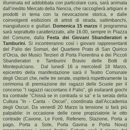
illuminata ed addobbata con particolare cura, sarà animata
dall’inedito Mercato della Nencia, che raccoglierà artigiani e
prodotti in tema con la rievocazione storica, e dalle
coinvolgenti esibizioni di artisti di strada, saltimbanchi,
mangiafuoco e giullari.
Domenica 15 marzo
il programma
sarà soprattutto caratterizzato, alle 16.00, sempre in Piazza
del Comune, dalla
Festa dei Giovani Sbandieratori e
Tamburini
. Si incontreranno così i giovani rappresentanti
del Palio dei Somari, del Quartiere Prato di San Quirico
d’Orcia, dei Musici Terzieri di Porta Fiorentina e dei Piccoli
Sbandieratori e Tamburini Bravio delle Botti di
Montepulciano. Dal lunedì 16 a mercoledì 18 Marzo,
epicentro della manifestazione sarà il Teatro Comunale
degli Oscuri che, nelle tre serate, ospiterà rispettivamente la
cerimonia di premiazione dei ragazzi delle Scuole per il
concorso "I ragazzi raccontano il Palio", gli esilaranti giochi
tra contrade "Chissà se in contrada si sa" e la serata della
Cultura "In - Canta - Oscuri", coordinata dall'Accademia
degli Oscuri. Da venerdì 20 Marzo la tensione si farà più
palpabile: in occasione delle cene propiziatorie le otto
contrade (Cavone, Le Fonti, Refenero, Stazione, Porta a
pago, Porta a Sole, Porta Gavina e Porta Nova)