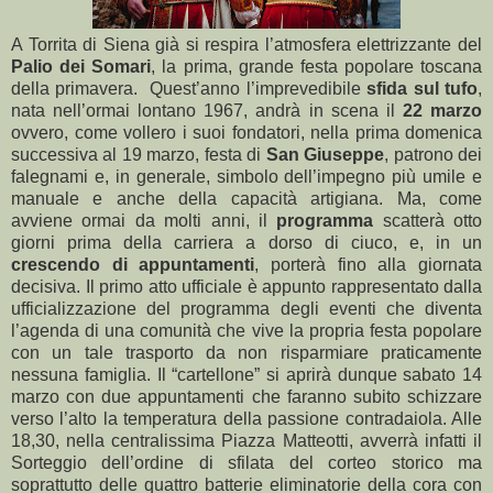
A Torrita di Siena già si respira l’atmosfera elettrizzante del
Palio dei Somari
, la prima, grande festa popolare toscana
della primavera. Quest’anno l’imprevedibile
sfida sul tufo
,
nata nell’ormai lontano 1967, andrà in scena il
22 marzo
ovvero, come vollero i suoi fondatori, nella prima domenica
successiva al 19 marzo, festa di
San Giuseppe
, patrono dei
falegnami e, in generale, simbolo dell’impegno più umile e
manuale e anche della capacità artigiana. Ma, come
avviene ormai da molti anni, il
programma
scatterà otto
giorni prima della carriera a dorso di ciuco, e, in un
crescendo di appuntamenti
, porterà fino alla giornata
decisiva. Il primo atto ufficiale è appunto rappresentato dalla
ufficializzazione del programma degli eventi che diventa
l’agenda di una comunità che vive la propria festa popolare
con un tale trasporto da non risparmiare praticamente
nessuna famiglia. Il “cartellone” si aprirà dunque sabato 14
marzo con due appuntamenti che faranno subito schizzare
verso l’alto la temperatura della passione contradaiola. Alle
18,30, nella centralissima Piazza Matteotti, avverrà infatti il
Sorteggio dell’ordine di sfilata del corteo storico ma
soprattutto delle quattro batterie eliminatorie della cora con