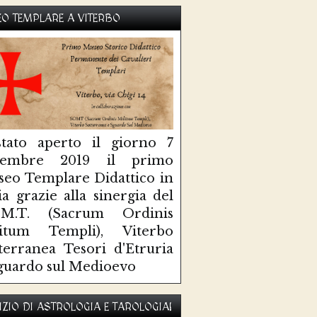
O TEMPLARE A VITERBO
tato aperto il giorno 7
ttembre 2019 il primo
eo Templare Didattico in
lia grazie alla sinergia del
O.M.T. (Sacrum Ordinis
litum Templi), Viterbo
terranea Tesori d'Etruria
guardo sul Medioevo
IZIO DI ASTROLOGIA E TAROLOGIA!