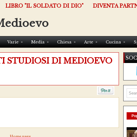
LIBRO "IL SOLDATO DI DIO"
DIVENTA PART
Medioevo
»
»
»
»
»
Varie
Media
Chiesa
Arte
Cucina
S
SOC
TI STUDIOSI DI MEDIOEVO
Pop
Home page