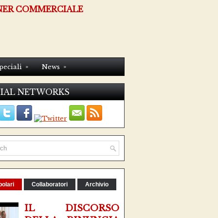
NER COMMERCIALE
»
»
peciali
News
IAL NETWORKS
olari
Collaboratori
Archivio
IL DISCORSO