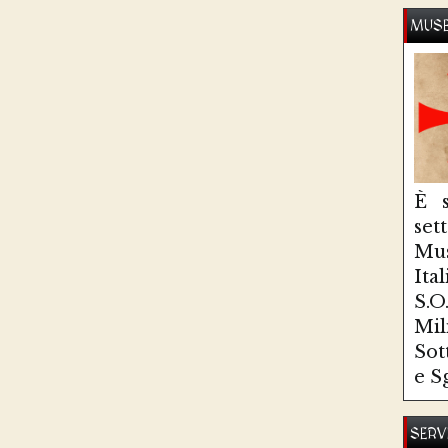
MUSE
È s
se
Mus
Ita
S.
Mi
Sot
e S
SERV