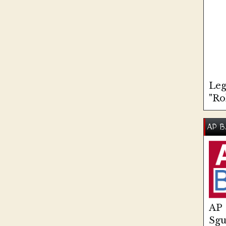
Leg
"Ro
AP B
AP
Sg