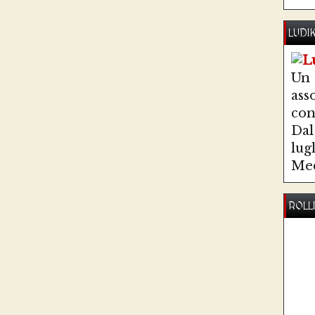
LUDI
Un
ass
co
Dal 
lug
Med
ROLL