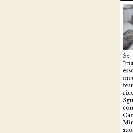
Se
"ma
es
med
fe
ri
Sg
con
Ca
Mir
suo