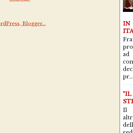
I
IT
Fra
pro
ad
con
de
pr...
"I
STR
Il
alt
del
red