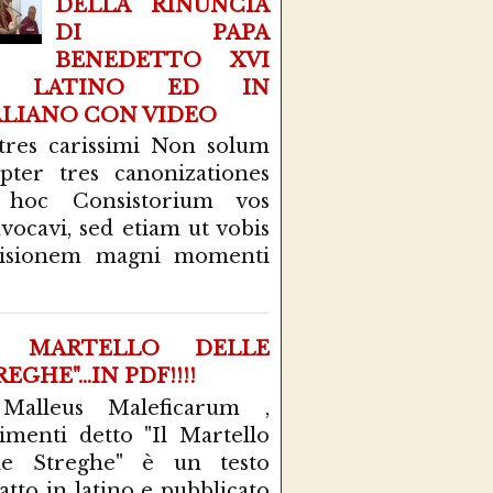
DELLA RINUNCIA
DI PAPA
BENEDETTO XVI
N LATINO ED IN
ALIANO CON VIDEO
tres carissimi Non solum
pter tres canonizationes
 hoc Consistorium vos
vocavi, sed etiam ut vobis
cisionem magni momenti
L MARTELLO DELLE
EGHE"...IN PDF!!!!
 Malleus Maleficarum ,
rimenti detto "Il Martello
le Streghe" è un testo
atto in latino e pubblicato