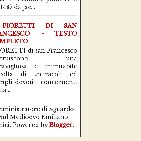
1487 da Jac...
FIORETTI DI SAN
ANCESCO - TESTO
MPLETO
IORETTI di san Francesco
stituiscono una
avigliosa e inimitabile
ccolta di «miracoli ed
mpli devoti», concernenti
ta ...
ministratore di Sguardo
Sul Medioevo Emiliano
ici. Powered by
Blogger
.