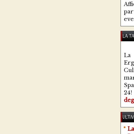
Aff
par
eve
LA T
La 
Erg
Cul
ma
Spa
24!
deg
ULTIM
La