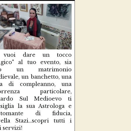
 vuoi dare un tocco
gico" al tuo evento, sia
so un matrimonio
ievale, un banchetto, una
sta di compleanno, una
correnza particolare,
uardo Sul Medioevo ti
siglia la sua Astrologa e
rtomante di fiducia,
ella Stazi...scopri tutti i
i servizi!