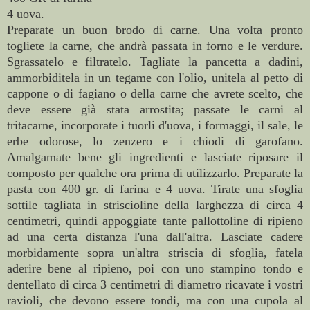
4 uova.
Preparate un buon brodo di carne. Una volta pronto
togliete la carne, che andrà passata in forno e le verdure.
Sgrassatelo e filtratelo. Tagliate la pancetta a dadini,
ammorbiditela in un tegame con l'olio, unitela al petto di
cappone o di fagiano o della carne che avrete scelto, che
deve essere già stata arrostita; passate le carni al
tritacarne, incorporate i tuorli d'uova, i formaggi, il sale, le
erbe odorose, lo zenzero e i chiodi di garofano.
Amalgamate bene gli ingredienti e lasciate riposare il
composto per qualche ora prima di utilizzarlo.
Preparate la
pasta con 400 gr. di farina e 4 uova. Tirate una sfoglia
sottile tagliata in striscioline della larghezza di circa
4
centimetri
, quindi appoggiate tante pallottoline di ripieno
ad una certa distanza l'una dall'altra. Lasciate cadere
morbidamente sopra un'altra striscia di sfoglia, fatela
aderire bene al ripieno, poi con uno stampino tondo e
dentellato di circa
3 centimetri
di diametro ricavate i vostri
ravioli, che devono essere tondi, ma con una cupola al