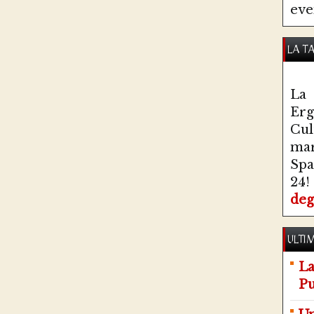
eve
LA T
La 
Erg
Cul
ma
Spa
24!
deg
ULTIM
La
Pu