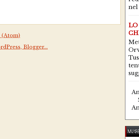
nel 
LO
CH
 (Atom)
Me
Orv
Tus
ten
sugg
Am
Am
MUSE