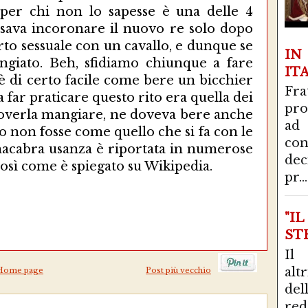
e per chi non lo sapesse è una delle 4
 usava incoronare il nuovo re solo dopo
to sessuale con un cavallo, e dunque se
I
ngiato. Beh, sfidiamo chiunque a fare
IT
è di certo facile come bere un bicchier
Fra
 far praticare questo rito era quella dei
pro
a doverla mangiare, ne doveva bere anche
ad
 non fosse come quello che si fa con le
con
 macabra usanza è riportata in numerose
de
 così come è spiegato su Wikipedia.
pr...
"I
STR
Il
alt
Home page
Post più vecchio
del
red