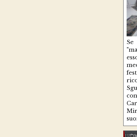
Se
"ma
es
med
fe
ri
Sg
con
Ca
Mir
suo
LUDI