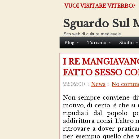
VUOI VISITARE VITERBO?
Sguardo Sul 
Sito web di cultura medievale
»
»
»
Blog
Turismo
Studio
I RE MANGIAVAN
FATTO SESSO CO
22:02:00
News
No comme
Non sempre conviene div
motivo, di certo, è che si 
ripudiati dal popolo p
addirittura uccisi. L’altro
ritrovare a dover praticar
per esempio quello che 