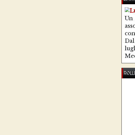
Un
ass
co
Dal 
lug
Med
ROLL