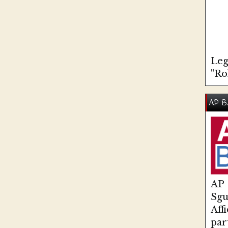
Leg
"Ro
AP B
AP
Sg
Aff
par