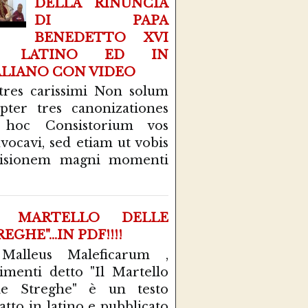
DELLA RINUNCIA
DI PAPA
BENEDETTO XVI
N LATINO ED IN
ALIANO CON VIDEO
tres carissimi Non solum
pter tres canonizationes
 hoc Consistorium vos
vocavi, sed etiam ut vobis
cisionem magni momenti
L MARTELLO DELLE
EGHE"...IN PDF!!!!
 Malleus Maleficarum ,
rimenti detto "Il Martello
le Streghe" è un testo
atto in latino e pubblicato