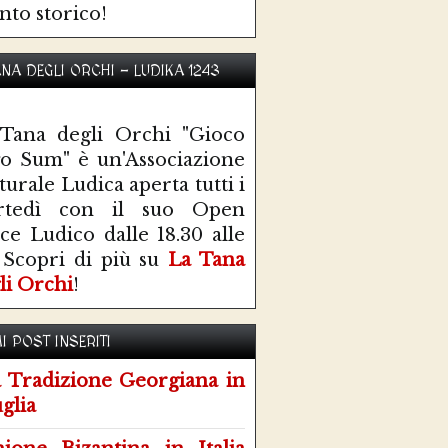
nto storico!
ANA DEGLI ORCHI - LUDIKA 1243
Tana degli Orchi "Gioco
o Sum" è un'Associazione
turale Ludica aperta tutti i
rtedì con il suo Open
ce Ludico dalle 18.30 alle
 Scopri di più su
La Tana
li Orchi
!
I POST INSERITI
 Tradizione Georgiana in
glia