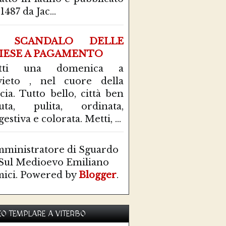
1487 da Jac...
 SCANDALO DELLE
IESE A PAGAMENTO
tti una domenica a
ieto , nel cuore della
cia. Tutto bello, città ben
uta, pulita, ordinata,
estiva e colorata. Metti, ...
ministratore di Sguardo
Sul Medioevo Emiliano
ici. Powered by
Blogger
.
O TEMPLARE A VITERBO