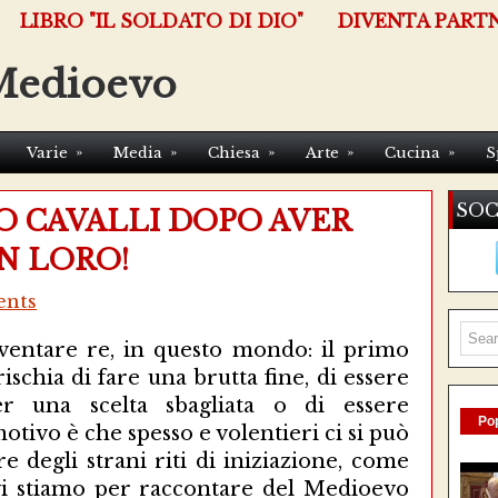
LIBRO "IL SOLDATO DI DIO"
DIVENTA PART
Medioevo
»
»
»
»
»
Varie
Media
Chiesa
Arte
Cucina
S
SOC
O CAVALLI DOPO AVER
N LORO!
nts
entare re, in questo mondo: il primo
rischia di fare una brutta fine, di essere
er una scelta sbagliata o di essere
Pop
 motivo è che spesso e volentieri ci si può
e degli strani riti di iniziazione, come
vi stiamo per raccontare del Medioevo