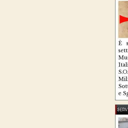
È s
se
Mus
Ita
S.
Mi
Sot
e S
SERV