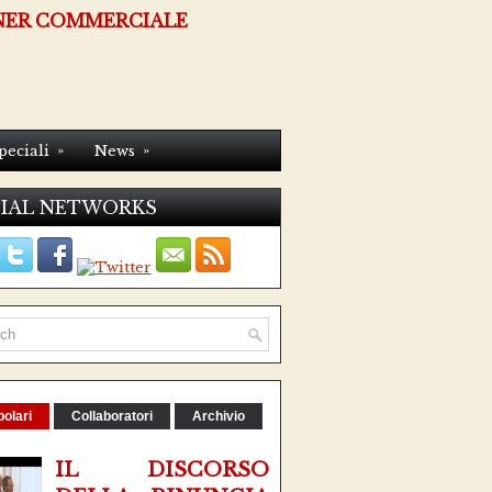
NER COMMERCIALE
»
»
peciali
News
IAL NETWORKS
olari
Collaboratori
Archivio
IL DISCORSO