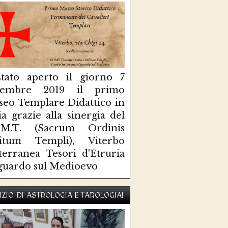
tato aperto il giorno 7
ttembre 2019 il primo
eo Templare Didattico in
lia grazie alla sinergia del
O.M.T. (Sacrum Ordinis
litum Templi), Viterbo
terranea Tesori d'Etruria
guardo sul Medioevo
IZIO DI ASTROLOGIA E TAROLOGIA!