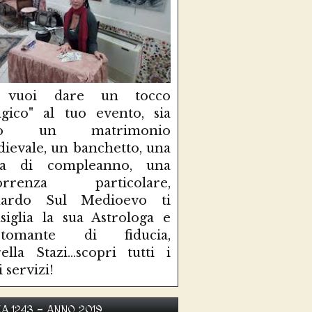
 vuoi dare un tocco
gico" al tuo evento, sia
so un matrimonio
ievale, un banchetto, una
sta di compleanno, una
correnza particolare,
uardo Sul Medioevo ti
siglia la sua Astrologa e
rtomante di fiducia,
ella Stazi...scopri tutti i
i servizi!
KA 1243 - ANNO 2019