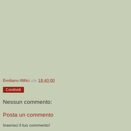
Emiliano AMici
alle
18:40:00
Condividi
Nessun commento:
Posta un commento
Inserisci il tuo commento!