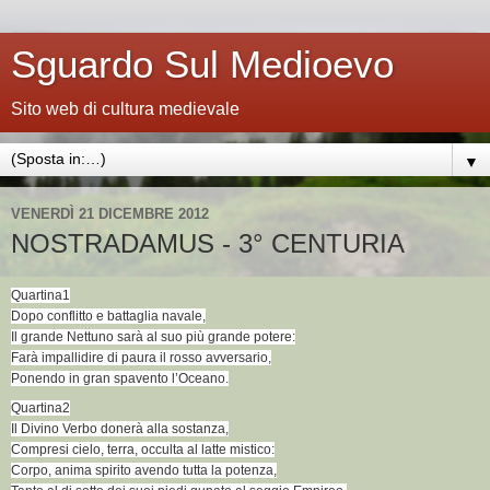
Sguardo Sul Medioevo
Sito web di cultura medievale
▼
VENERDÌ 21 DICEMBRE 2012
NOSTRADAMUS - 3° CENTURIA
Quartina1
Dopo conflitto e battaglia navale,
Il grande Nettuno sarà al suo più grande potere:
Farà impallidire di paura il rosso avversario,
Ponendo in gran spavento l’Oceano.
Quartina2
Il Divino Verbo donerà alla sostanza,
Compresi cielo, terra, occulta al latte mistico:
Corpo, anima spirito avendo tutta la potenza,