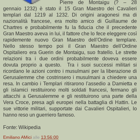
Pierre de Montaigu (? – 28
gennaio 1232) è stato il 15 Gran Maestro dei Cavalieri
templari dal 1219 al 1232. Di origini aragonesi ma di
nazionalità francese, era molto amico di Guillaume de
Chartres e probabilmente fu la fiducia che il precedente
Gran Maestro aveva in lui, il fattore che lo fece eleggere così
rapidemente nuovo Gran Maestro dell'Ordine templare.
Nello stesso tempo poi il Gran Maestro dell'Ordine
Ospitaliero era Guerin de Montaigu, suo fratello. Le strette
relazioni tra i due ordini probabilmente doveva essere
dovuta proprio a questo. Tra i suoi successi militari si
ricordano le azioni contro i musulmani per la liberazione di
Gerusalemme che costrinsero i musulmani a chiedere una
resa. In cambio i Templari ritirarono l'assedio a Damietta e
gli islamici restituirono molti soldati francesi, fermano gli
attacchi a Gerusalemme e gli restituirono una parte della
Vera Croce, presa agli europei nella battaglia di Hattin. Le
sue vittorie militari, supportate dai Cavalieri Ospitalieri, lo
hanno reso un guerriero famoso.
Fonte: Wikipedia
Emiliano AMici
alle
13:56:00