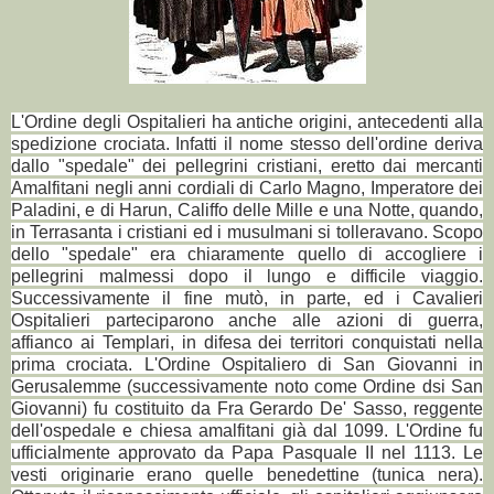
L'Ordine degli Ospitalieri ha antiche origini, antecedenti alla
spedizione crociata. Infatti il nome stesso dell'ordine deriva
dallo "spedale" dei pellegrini cristiani, eretto dai mercanti
Amalfitani negli anni cordiali di Carlo Magno, Imperatore dei
Paladini, e di Harun, Califfo delle Mille e una Notte, quando,
in Terrasanta i cristiani ed i musulmani si tolleravano. Scopo
dello "spedale" era chiaramente quello di accogliere i
pellegrini malmessi dopo il lungo e difficile viaggio.
Successivamente il fine mutò, in parte, ed i Cavalieri
Ospitalieri parteciparono anche alle azioni di guerra,
affianco ai Templari, in difesa dei territori conquistati nella
prima crociata. L'Ordine Ospitaliero di San Giovanni in
Gerusalemme (successivamente noto come Ordine dsi San
Giovanni) fu costituito da Fra Gerardo De' Sasso, reggente
dell'ospedale e chiesa amalfitani già dal 1099. L'Ordine fu
ufficialmente approvato da Papa Pasquale II nel 1113.
Le
vesti originarie erano quelle benedettine (tunica nera).