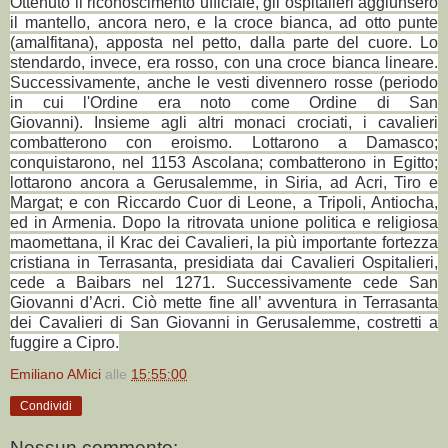
Ottenuto il riconoscimento ufficiale, gli ospitalieri aggiunsero
il mantello, ancora nero, e la croce bianca, ad otto punte
(amalfitana), apposta nel petto, dalla parte del cuore. Lo
stendardo, invece, era rosso, con una croce bianca lineare.
Successivamente, anche le vesti divennero rosse (periodo
in cui l'Ordine era noto come Ordine di San
Giovanni). Insieme agli altri monaci crociati, i cavalieri
combatterono con eroismo. Lottarono a Damasco;
conquistarono, nel 1153 Ascolana; combatterono in Egitto;
lottarono ancora a Gerusalemme, in Siria, ad Acri, Tiro e
Margat; e con Riccardo Cuor di Leone, a Tripoli, Antiocha,
ed in Armenia. Dopo la ritrovata unione politica e religiosa
maomettana, il Krac dei Cavalieri, la più importante fortezza
cristiana in Terrasanta, presidiata dai Cavalieri Ospitalieri,
cede a Baibars nel 1271. Successivamente cede San
Giovanni d’Acri. Ciò mette fine all’ avventura in Terrasanta
dei Cavalieri di San Giovanni in Gerusalemme, costretti a
fuggire a Cipro.
Emiliano AMici
alle
15:55:00
Condividi
Nessun commento: