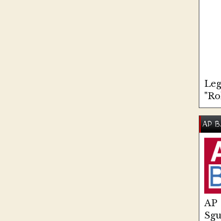
Leg
"Ro
AP B
AP
Sg