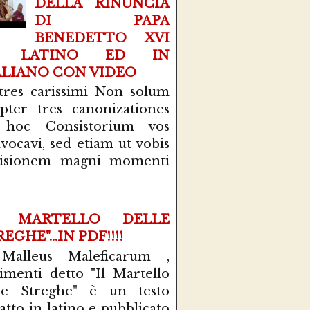
DELLA RINUNCIA
DI PAPA
BENEDETTO XVI
N LATINO ED IN
ALIANO CON VIDEO
tres carissimi Non solum
pter tres canonizationes
 hoc Consistorium vos
vocavi, sed etiam ut vobis
cisionem magni momenti
L MARTELLO DELLE
EGHE"...IN PDF!!!!
 Malleus Maleficarum ,
rimenti detto "Il Martello
le Streghe" è un testo
atto in latino e pubblicato