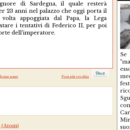
gnore di Sardegna, il quale resterà
er 23 anni nel palazzo che oggi porta il
volta appoggiata dal Papa, la Lega
tare i tentativi di Federico II, per poi
morte dell'imperatore.
Se
"ma
es
med
Home page
Post più vecchio
fe
ri
Sg
con
Ca
Mir
 (Atom)
suo