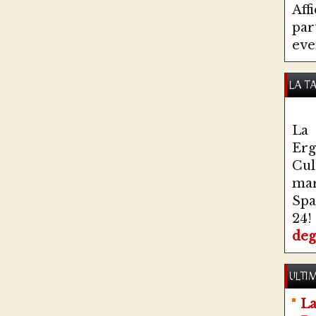
Aff
par
eve
LA T
La 
Erg
Cul
ma
Spa
24!
deg
ULTIM
La