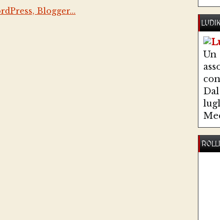
LUDI
Un
ass
co
Dal 
lug
Med
ROLL