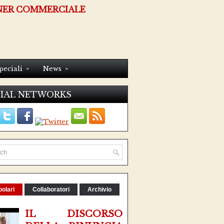
NER COMMERCIALE
»
»
peciali
News
IAL NETWORKS
olari
Collaboratori
Archivio
IL DISCORSO