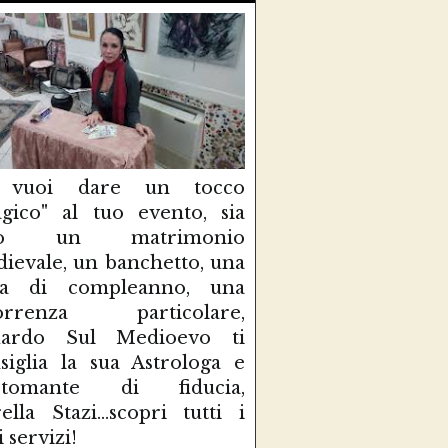
 vuoi dare un tocco
gico" al tuo evento, sia
so un matrimonio
ievale, un banchetto, una
sta di compleanno, una
correnza particolare,
uardo Sul Medioevo ti
siglia la sua Astrologa e
rtomante di fiducia,
ella Stazi...scopri tutti i
i servizi!