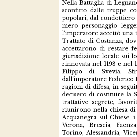
Nella Battaglia di Legnan
sconfitto dalle truppe c
popolari, dal condottiero
mero personaggio leggen
l'imperatore accettò una tr
Trattato di Costanza, dove 
accettarono di restare f
giurisdizione locale sui 
rinnovata nel 1198 e nel 
Filippo di Svevia. Sf
dall'imperatore Federico I
ragioni di difesa, in segu
decisero di costituire l
trattative segrete, favo
riunirono nella chiesa d
Acquanegra sul Chiese, i 
Verona, Brescia, Faenza
Torino, Alessandria, Vic