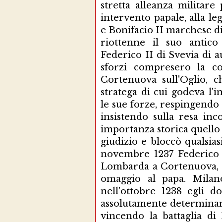
stretta alleanza militar
intervento papale, alla l
e Bonifacio II marchese d
riottenne il suo antico
Federico II di Svevia di a
sforzi compresero la co
Cortenuova sull'Oglio, 
stratega di cui godeva l'
le sue forze, respingendo 
insistendo sulla resa i
importanza storica quello i
giudizio e bloccò qualsias
novembre 1237 Federico c
Lombarda a Cortenuova, c
omaggio al papa. Milano
nell'ottobre 1238 egli do
assolutamente determinante
vincendo la battaglia di