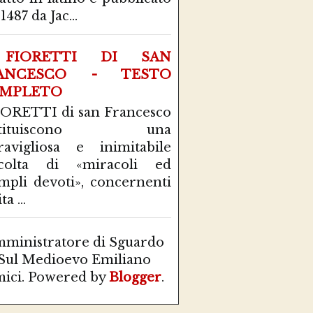
1487 da Jac...
FIORETTI DI SAN
ANCESCO - TESTO
MPLETO
IORETTI di san Francesco
stituiscono una
avigliosa e inimitabile
ccolta di «miracoli ed
mpli devoti», concernenti
ta ...
ministratore di Sguardo
Sul Medioevo Emiliano
ici. Powered by
Blogger
.