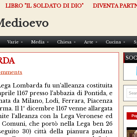
LIBRO "IL SOLDATO DI DIO"
DIVENTA PART
Medioevo
»
»
»
»
»
Varie
Media
Chiesa
Arte
Cucina
S
SOC
RDA
omments
ega Lombarda fu un'alleanza costituita
 aprile 1167 presso l'abbazia di Pontida, e
ata da Milano, Lodi, Ferrara, Piacenza
rma. Il 1º dicembre 1167 venne allargata
ite l'alleanza con la Lega Veronese ed
Pop
i Comuni, che portò nella Lega ben 26
seguito 30) città della pianura padana