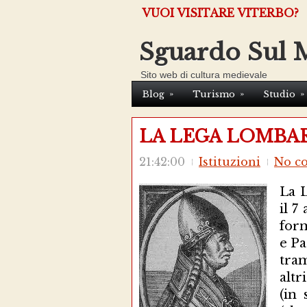
VUOI VISITARE VITERBO?
Sguardo Sul 
Sito web di cultura medievale
»
»
»
Blog
Turismo
Studio
LA LEGA LOMBA
21:42:00
Istituzioni
No c
La L
il 7
form
e Pa
tram
altr
(in 