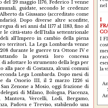
o del 29 maggio 1176, Federico I venne
nel 
omunali, guidate, secondo le credenze
 Alberto da Giussano (accreditato come
I 
dario). Dopo diverse altre sconfitte,
FR
egua di sei anni dal 1177 al 1183, fino al
CO
le città-stato dell'Italia settentrionale
edeli all'Impero in cambio della piena
I F
loro territori. La Lega Lombarda venne
co
1208 durante le guerre tra Ottone IV e
mer
ruttando la potestà loro concessa
ra
 di adottare lo strumento della lega per
ese
ito alla pace di Costanza, alcuni comuni
la vi
a Seconda Lega Lombarda. Dopo mesi di
rite da Onorio III, il 2 marzo 1226 si
Am
i San Zenone a Mosio, oggi frazione di
delegati di Milano, Bologna, Piacenza,
Am
, Mantova, Vercelli, Lodi, Bergamo,
enza, Padova e Treviso, stabilendo una