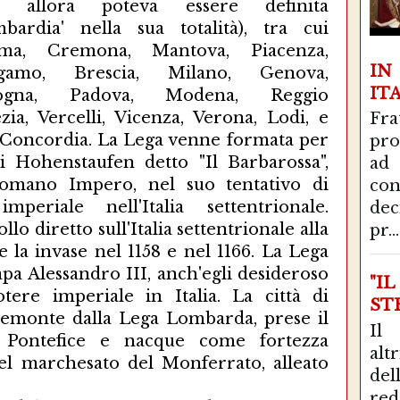
e allora poteva essere definita
mbardia' nella sua totalità), tra cui
ma, Cremona, Mantova, Piacenza,
I
gamo, Brescia, Milano, Genova,
IT
ogna, Padova, Modena, Reggio
ezia, Vercelli, Vicenza, Verona, Lodi, e
Fra
 Concordia. La Lega venne formata per
pro
i Hohenstaufen detto "Il Barbarossa",
ad
omano Impero, nel suo tentativo di
con
imperiale nell'Italia settentrionale.
de
lo diretto sull'Italia settentrionale alla
pr...
 e la invase nel 1158 e nel 1166. La Lega
pa Alessandro III, anch'egli desideroso
"I
tere imperiale in Italia. La città di
STR
Piemonte dalla Lega Lombarda, prese il
Il
Pontefice e nacque come fortezza
alt
del marchesato del Monferrato, alleato
del
red