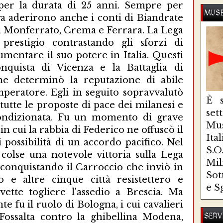
e per la durata di 25 anni. Sempre per
MUSE
ega aderirono anche i conti di Biandrate
i Monferrato, Crema e Ferrara. La Lega
 prestigio contrastando gli sforzi di
umentare il suo potere in Italia. Questi
nquista di Vicenza e la Battaglia di
che determinò la reputazione di abile
imperatore. Egli in seguito sopravvalutò
È s
tutte le proposte di pace dei milanesi e
se
ncondizionata. Fu un momento di grave
Mus
n cui la rabbia di Federico ne offuscò il
Ita
i possibilità di un accordo pacifico. Nel
S.
olse una notevole vittoria sulla Lega
Mi
onquistando il Carroccio che inviò in
Sot
 e altre cinque città resistettero e
e S
vette togliere l'assedio a Brescia. Ma
 fu il ruolo di Bologna, i cui cavalieri
 Fossalta contro la ghibellina Modena,
SERV