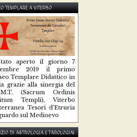
O TEMPLARE A VITERBO
tato aperto il giorno 7
ttembre 2019 il primo
eo Templare Didattico in
lia grazie alla sinergia del
O.M.T. (Sacrum Ordinis
litum Templi), Viterbo
terranea Tesori d'Etruria
guardo sul Medioevo
IZIO DI ASTROLOGIA E TAROLOGIA!