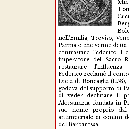
(ch
'Lo
Cre
Ber
Bol
nell'Emilia, Treviso, Ven
Parma e che venne detta
contrastare Federico I d
imperatore del Sacro R
restaurare l'influenza 
Federico reclamò il control
Dieta di Roncaglia (1158),
godeva del supporto di Pa
di veder declinare il po
Alessandria, fondata in 
suo nome proprio dal 
antimperiale ai confini 
del Barbarossa.