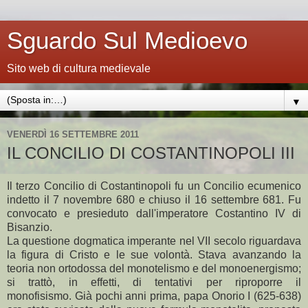
Sguardo Sul Medioevo
Sito web di cultura medievale
▼
VENERDÌ 16 SETTEMBRE 2011
IL CONCILIO DI COSTANTINOPOLI III
Il terzo Concilio di Costantinopoli fu un Concilio ecumenico
indetto il 7 novembre 680 e chiuso il 16 settembre 681. Fu
convocato e presieduto dall'imperatore Costantino IV di
Bisanzio.
La questione dogmatica imperante nel VII secolo riguardava
la figura di Cristo e le sue volontà. Stava avanzando la
teoria non ortodossa del monotelismo e del monoenergismo;
si trattò, in effetti, di tentativi per riproporre il
monofisismo. Già pochi anni prima, papa Onorio I (625-638)