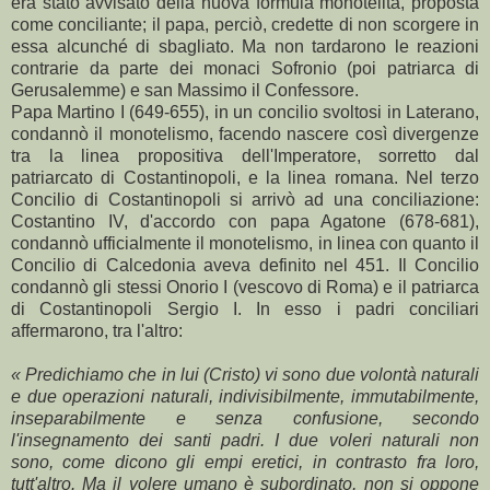
era stato avvisato della nuova formula monotelita, proposta
come conciliante; il papa, perciò, credette di non scorgere in
essa alcunché di sbagliato. Ma non tardarono le reazioni
contrarie da parte dei monaci Sofronio (poi patriarca di
Gerusalemme) e san Massimo il Confessore.
Papa Martino I (649-655), in un concilio svoltosi in Laterano,
condannò il monotelismo, facendo nascere così divergenze
tra la linea propositiva dell'Imperatore, sorretto dal
patriarcato di Costantinopoli, e la linea romana. Nel terzo
Concilio di Costantinopoli si arrivò ad una conciliazione:
Costantino IV, d'accordo con papa Agatone (678-681),
condannò ufficialmente il monotelismo, in linea con quanto il
Concilio di Calcedonia aveva definito nel 451. Il Concilio
condannò gli stessi Onorio I (vescovo di Roma) e il patriarca
di Costantinopoli Sergio I. In esso i padri conciliari
affermarono, tra l'altro:
« Predichiamo che in lui (Cristo) vi sono due volontà naturali
e due operazioni naturali, indivisibilmente, immutabilmente,
inseparabilmente e senza confusione, secondo
l'insegnamento dei santi padri. I due voleri naturali non
sono, come dicono gli empi eretici, in contrasto fra loro,
tutt'altro. Ma il volere umano è subordinato, non si oppone