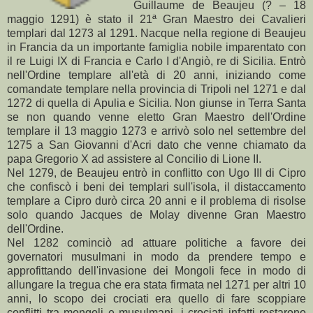
Guillaume de Beaujeu (? – 18
maggio 1291) è stato il 21ª Gran Maestro dei Cavalieri
templari dal 1273 al 1291. Nacque nella regione di Beaujeu
in Francia da un importante famiglia nobile imparentato con
il re Luigi IX di Francia e Carlo I d'Angiò, re di Sicilia. Entrò
nell'Ordine templare all'età di 20 anni, iniziando come
comandate templare nella provincia di Tripoli nel 1271 e dal
1272 di quella di Apulia e Sicilia. Non giunse in Terra Santa
se non quando venne eletto Gran Maestro dell'Ordine
templare il 13 maggio 1273 e arrivò solo nel settembre del
1275 a San Giovanni d'Acri dato che venne chiamato da
papa Gregorio X ad assistere al Concilio di Lione II.
Nel 1279, de Beaujeu entrò in conflitto con Ugo III di Cipro
che confiscò i beni dei templari sull'isola, il distaccamento
templare a Cipro durò circa 20 anni e il problema di risolse
solo quando Jacques de Molay divenne Gran Maestro
dell'Ordine.
Nel 1282 cominciò ad attuare politiche a favore dei
governatori musulmani in modo da prendere tempo e
approfittando dell'invasione dei Mongoli fece in modo di
allungare la tregua che era stata firmata nel 1271 per altri 10
anni, lo scopo dei crociati era quello di fare scoppiare
conflitti tra mongoli e musulmani, i crociati infatti restarono