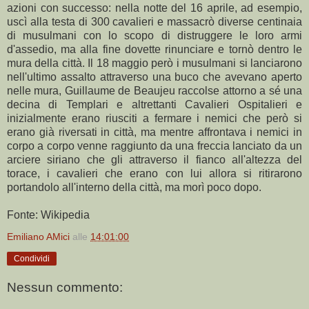
azioni con successo: nella notte del 16 aprile, ad esempio,
uscì alla testa di 300 cavalieri e massacrò diverse centinaia
di musulmani con lo scopo di distruggere le loro armi
d'assedio, ma alla fine dovette rinunciare e tornò dentro le
mura della città. Il 18 maggio però i musulmani si lanciarono
nell'ultimo assalto attraverso una buco che avevano aperto
nelle mura, Guillaume de Beaujeu raccolse attorno a sé una
decina di Templari e altrettanti Cavalieri Ospitalieri e
inizialmente erano riusciti a fermare i nemici che però si
erano già riversati in città, ma mentre affrontava i nemici in
corpo a corpo venne raggiunto da una freccia lanciato da un
arciere siriano che gli attraverso il fianco all'altezza del
torace, i cavalieri che erano con lui allora si ritirarono
portandolo all'interno della città, ma morì poco dopo.
Fonte: Wikipedia
Emiliano AMici
alle
14:01:00
Condividi
Nessun commento: