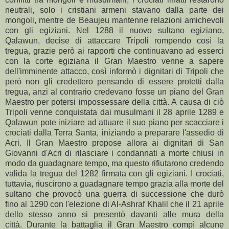
neutrali, solo i cristiani armeni stavano dalla parte dei
mongoli, mentre de Beaujeu mantenne relazioni amichevoli
con gli egiziani. Nel 1288 il nuovo sultano egiziano,
Qalawun, decise di attaccare Tripoli rompendo così la
tregua, grazie però ai rapporti che continuavano ad esserci
con la corte egiziana il Gran Maestro venne a sapere
dell'imminente attacco, così informò i dignitari di Tripoli che
però non gli credettero pensando di essere protetti dalla
tregua, anzi al contrario credevano fosse un piano del Gran
Maestro per potersi impossessare della città. A causa di ciò
Tripoli venne conquistata dai musulmani il 28 aprile 1289 e
Qalawun pote iniziare ad attuare il suo piano per scacciare i
crociati dalla Terra Santa, iniziando a preparare l'assedio di
Acri. Il Gran Maestro propose allora ai dignitari di San
Giovanni d'Acri di rilasciare i condannati a morte chiusi in
modo da guadagnare tempo, ma questo rifiutarono credendo
valida la tregua del 1282 firmata con gli egiziani. I crociati,
tuttavia, riuscirono a guadagnare tempo grazia alla morte del
sultano che provocò una guerra di successione che durò
fino al 1290 con l'elezione di Al-Ashraf Khalil che il 21 aprile
dello stesso anno si presentò davanti alle mura della
città. Durante la battaglia il Gran Maestro compì alcune