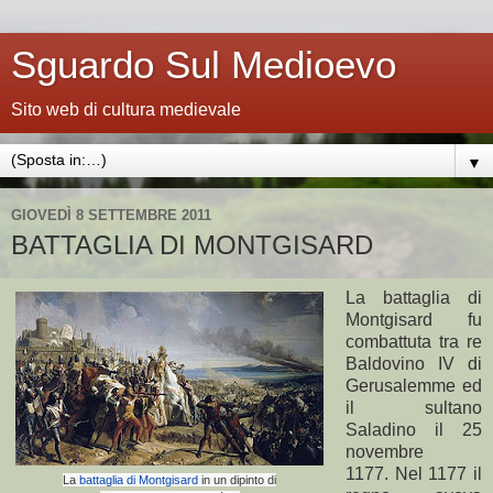
Sguardo Sul Medioevo
Sito web di cultura medievale
▼
GIOVEDÌ 8 SETTEMBRE 2011
BATTAGLIA DI MONTGISARD
La battaglia di
Montgisard fu
combattuta tra re
Baldovino IV di
Gerusalemme ed
il sultano
Saladino il 25
novembre
1177. Nel 1177 il
La
battaglia di Montgisard
in un dipinto di