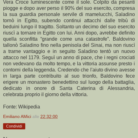
Vera Croce luminescente come il sole. Colpito da pesanti
piogge e dopo aver perso il 90% del suo esercito, compresa
la sua guardia personale servile di mamelucchi, Saladino
tornò in Egitto, subendo continui attacchi dalle tribù di
beduini lungo il tragitto. Soltanto un decimo del suo esercito
riuscì a tornare in Egitto con lui. Anni dopo, avrebbe definito
quella sconfitta “grande come una catastrofe”. Baldovino
tallonò Saladino fino nella penisola del Sinai, ma non riuscì
a trarne vantaggio e in seguito Saladino tentò un nuovo
attacco nel 1179. Seguì un anno di pace, che i regni crociati
non vedevano da molto tempo, e la vittoria assunse presto i
contorni della leggenda. Credendo che l'aiuto divino avesse
in larga parte contribuito al suo trionfo, Baldovino fece
erigere un monastero benedettino sul luogo della battaglia,
dedicato in onore di Santa Caterina di Alessandria,
celebrata proprio il giorno della vittoria.
Fonte: Wikipedia
Emiliano AMici
alle
22:32:00
Condividi