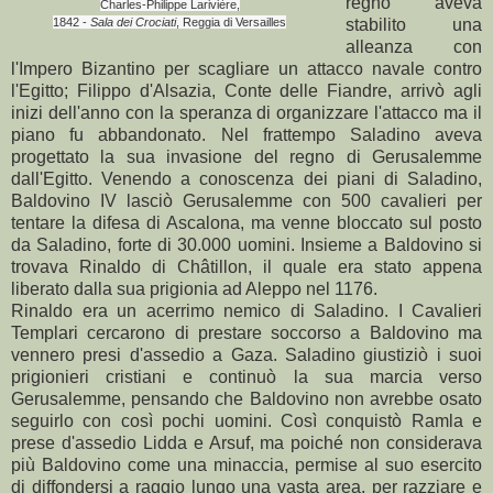
regno aveva
Charles-Philippe Larivière,
1842 -
Sala dei Crociati
, Reggia di Versailles
stabilito una
alleanza con
l'Impero Bizantino per scagliare un attacco navale contro
l'Egitto; Filippo d'Alsazia, Conte delle Fiandre, arrivò agli
inizi dell'anno con la speranza di organizzare l'attacco ma il
piano fu abbandonato. Nel frattempo Saladino aveva
progettato la sua invasione del regno di Gerusalemme
dall'Egitto. Venendo a conoscenza dei piani di Saladino,
Baldovino IV lasciò Gerusalemme con 500 cavalieri per
tentare la difesa di Ascalona, ma venne bloccato sul posto
da Saladino, forte di 30.000 uomini. Insieme a Baldovino si
trovava Rinaldo di Châtillon, il quale era stato appena
liberato dalla sua prigionia ad Aleppo nel 1176.
Rinaldo era un acerrimo nemico di Saladino. I Cavalieri
Templari cercarono di prestare soccorso a Baldovino ma
vennero presi d'assedio a Gaza. Saladino giustiziò i suoi
prigionieri cristiani e continuò la sua marcia verso
Gerusalemme, pensando che Baldovino non avrebbe osato
seguirlo con così pochi uomini. Così conquistò Ramla e
prese d'assedio Lidda e Arsuf, ma poiché non considerava
più Baldovino come una minaccia, permise al suo esercito
di diffondersi a raggio lungo una vasta area, per razziare e