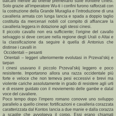
balcani mentre ad oriente premevano sulle frontiere cinesi.
Solo grazie all'imperatore Wu-ti i confini furono rafforzati con
la costruzione della Grande Muraglia e l'introduzione di una
cavalleria armata con lunga lancia e spada a doppio taglio
costituita da mercenari nobili col compito di affiancare la
cavalleria leggera in dotazione agli stessi cinesi.
Il piccolo cavallo non era sufficiente; l'origine del cavallo
selvaggio si deve cercare nella regione degli Urali o Altai e
la classificazione da seguire è quella di Antonius che
distinse i cavalli in
Occidentali – pesanti
Orientali – leggeri ulteriormente evolutasi in Przeval'skij e
tarpan
I cinesi usavano il piccolo Przeval'skij leggero e poco
resisitente. Importarono allora una razza occidentale più
forte e veloce che non temeva pesi eccessivi e brevi ma
violente cariche assolutamente in grado di resistere agli urti
e di essere guidato con il moviemento delle gambe e dalal
voce del cavaliere.
Poco tempo dopo l'impero romano conovve uno sviluppo
parallelo a quello cinese: fortificazioni e cavalleria corazzata
caratterizzata dal Kontos lancia a due manie e dalla corazza
a scaglie che avvolgeva il corpo. Essi erano chiamati