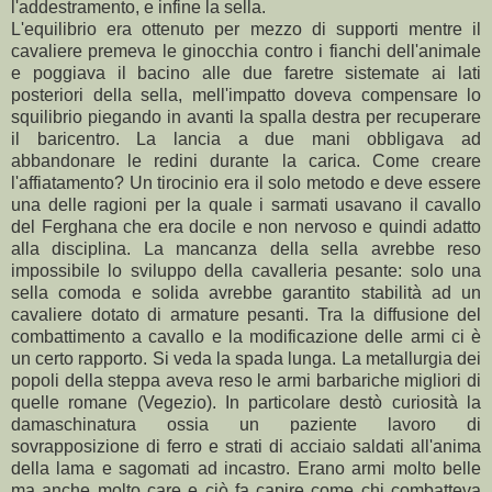
l'addestramento, e infine la sella.
L'equilibrio era ottenuto per mezzo di supporti mentre il
cavaliere premeva le ginocchia contro i fianchi dell'animale
e poggiava il bacino alle due faretre sistemate ai lati
posteriori della sella, mell'impatto doveva compensare lo
squilibrio piegando in avanti la spalla destra per recuperare
il baricentro. La lancia a due mani obbligava ad
abbandonare le redini durante la carica. Come creare
l'affiatamento? Un tirocinio era il solo metodo e deve essere
una delle ragioni per la quale i sarmati usavano il cavallo
del Ferghana che era docile e non nervoso e quindi adatto
alla disciplina. La mancanza della sella avrebbe reso
impossibile lo sviluppo della cavalleria pesante: solo una
sella comoda e solida avrebbe garantito stabilità ad un
cavaliere dotato di armature pesanti. Tra la diffusione del
combattimento a cavallo e la modificazione delle armi ci è
un certo rapporto. Si veda la spada lunga. La metallurgia dei
popoli della steppa aveva reso le armi barbariche migliori di
quelle romane (Vegezio). In particolare destò curiosità la
damaschinatura ossia un paziente lavoro di
sovrapposizione di ferro e strati di acciaio saldati all'anima
della lama e sagomati ad incastro. Erano armi molto belle
ma anche molto care e ciò fa capire come chi combatteva