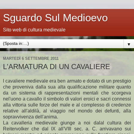
Sguardo Sul Medioevo
Sito web di cultura medievale
▼
MARTEDÌ 6 SETTEMBRE 2011
L'ARMATURA DI UN CAVALIERE
l cavaliere medievale era ben armato e dotato di un prestigio
che proveniva dalla sua alta qualificazione militare quanto
da un sistema di rappresentazioni mentali che scorgeva
nel'uono a cavallo il simbolo di valori eroici e sacri connessi
alla vittoria sulle forze del male e al complesso di credenze
relative all'aldilà, al viaggio nel mondo dei defunti, alla
sopravvivenza dell'anima.
La cavalleria medievale giunge a noi dalal cultura dei
Reitervolker che dal IX all'VIII sec. a. C. arrivavano sui