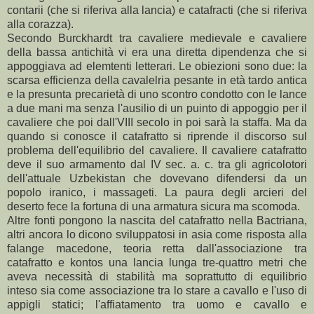
contarii (che si riferiva alla lancia) e catafracti (che si riferiva
alla corazza).
Secondo Burckhardt tra cavaliere medievale e cavaliere
della bassa antichità vi era una diretta dipendenza che si
appoggiava ad elemtenti letterari. Le obiezioni sono due: la
scarsa efficienza della cavalelria pesante in età tardo antica
e la presunta precarietà di uno scontro condotto con le lance
a due mani ma senza l'ausilio di un puinto di appoggio per il
cavaliere che poi dall'VIII secolo in poi sarà la staffa. Ma da
quando si conosce il catafratto si riprende il discorso sul
problema dell'equilibrio del cavaliere. Il cavaliere catafratto
deve il suo armamento dal IV sec. a. c. tra gli agricolotori
dell'attuale Uzbekistan che dovevano difendersi da un
popolo iranico, i massageti. La paura degli arcieri del
deserto fece la fortuna di una armatura sicura ma scomoda.
Altre fonti pongono la nascita del catafratto nella Bactriana,
altri ancora lo dicono sviluppatosi in asia come risposta alla
falange macedone, teoria retta dall'associazione tra
catafratto e kontos una lancia lunga tre-quattro metri che
aveva necessità di stabilità ma soprattutto di equilibrio
inteso sia come associazione tra lo stare a cavallo e l'uso di
appigli statici; l'affiatamento tra uomo e cavallo e