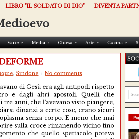
LIBRO "IL SOLDATO DI DIO"
DIVENTA PART
Medioevo
»
»
»
»
»
Varie
Media
Chiesa
Arte
Cucina
S
SOC
 DEFORME
iquie
,
Sindone
No comments
 davano di Gesù era agli antipodi rispetto
tro e dagli altri apostoli. Quelli che
i tre anni, che l’avevano visto piangere,
iarsi dinanzi a certe cose, erano sicuri
ctoplasma senza corpo. E meno che mai
Pop
orire sulla croce rimanendo vicino fino
 sgomento che quello spettacolo poteva