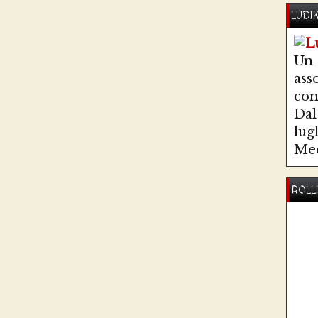
LUDI
Un
ass
co
Dal 
lug
Med
ROLL