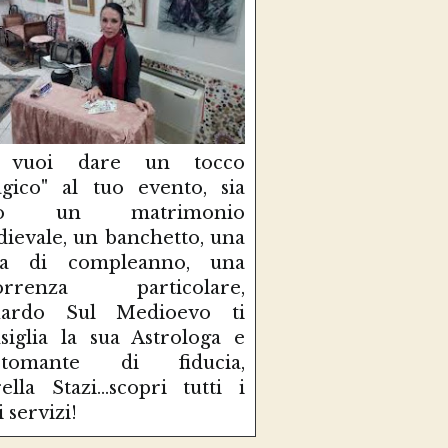
 vuoi dare un tocco
gico" al tuo evento, sia
so un matrimonio
ievale, un banchetto, una
sta di compleanno, una
correnza particolare,
uardo Sul Medioevo ti
siglia la sua Astrologa e
rtomante di fiducia,
ella Stazi...scopri tutti i
i servizi!