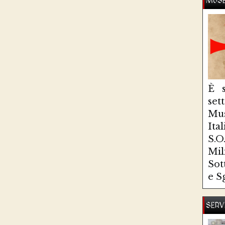
MUSE
È s
se
Mus
Ita
S.
Mi
Sot
e S
SERV