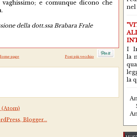
 vaghissimo; e comunque dicono che
nel 
.
"V
sione della dott.ssa Brabara Frale
AL
IN
I I
la 
Home page
Post più vecchio
qu
leg
la q
Am
 (Atom)
Am