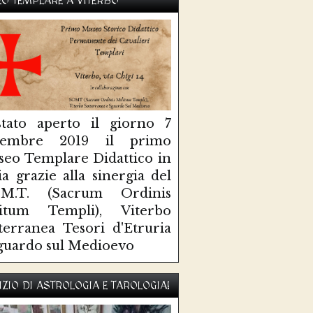
O TEMPLARE A VITERBO
tato aperto il giorno 7
ttembre 2019 il primo
eo Templare Didattico in
lia grazie alla sinergia del
O.M.T. (Sacrum Ordinis
litum Templi), Viterbo
terranea Tesori d'Etruria
guardo sul Medioevo
IZIO DI ASTROLOGIA E TAROLOGIA!