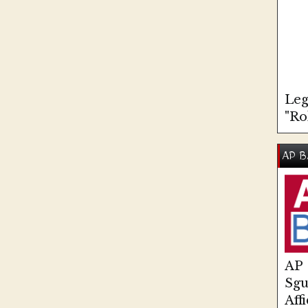
Leg
"Ro
AP B
AP
Sg
Aff