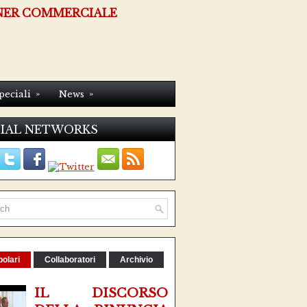
NER COMMERCIALE
»
»
peciali
News
IAL NETWORKS
olari
Collaboratori
Archivio
IL DISCORSO