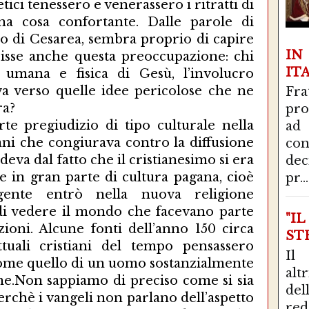
etici tenessero e venerassero i ritratti di
a cosa confortante. Dalle parole di
o di Cesarea, sembra proprio di capire
I
risse anche questa preoccupazione: chi
IT
umana e fisica di Gesù, l’involucro
va verso quelle idee pericolose che ne
Fra
ra?
pro
te pregiudizio di tipo culturale nella
ad
iani che congiurava contro la diffusione
con
deva dal fatto che il cristianesimo si era
de
e in gran parte di cultura pagana, cioè
pr...
gente entrò nella nuova religione
di vedere il mondo che facevano parte
"I
ioni. Alcune fonti dell’anno 150 circa
STR
ttuali cristiani del tempo pensassero
Il
ù come quello di un uomo sostanzialmente
alt
me.Non sappiamo di preciso come si sia
del
erchè i vangeli non parlano dell’aspetto
red