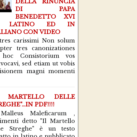
DELLA RINUNCIA
DI PAPA
BENEDETTO XVI
N LATINO ED IN
ALIANO CON VIDEO
tres carissimi Non solum
pter tres canonizationes
 hoc Consistorium vos
vocavi, sed etiam ut vobis
cisionem magni momenti
L MARTELLO DELLE
EGHE"...IN PDF!!!!
 Malleus Maleficarum ,
rimenti detto "Il Martello
le Streghe" è un testo
atto in latino e pubblicato