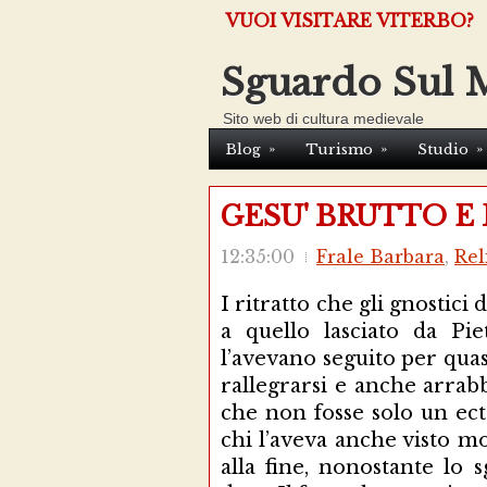
VUOI VISITARE VITERBO?
Sguardo Sul 
Sito web di cultura medievale
»
»
»
Blog
Turismo
Studio
GESU' BRUTTO E
12:35:00
Frale Barbara
,
Rel
I ritratto che gli gnostici
a quello lasciato da Pie
l’avevano seguito per quas
rallegrarsi e anche arrabb
che non fosse solo un e
chi l’aveva anche visto m
alla fine, nonostante lo