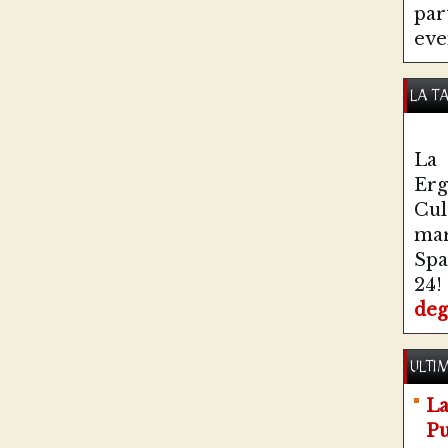
par
eve
LA T
La 
Erg
Cul
ma
Spa
24!
deg
ULTIM
La
Pu