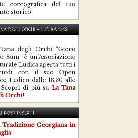
te coreografica del tuo
nto storico!
ANA DEGLI ORCHI - LUDIKA 1243
Tana degli Orchi "Gioco
o Sum" è un'Associazione
turale Ludica aperta tutti i
rtedì con il suo Open
ce Ludico dalle 18.30 alle
 Scopri di più su
La Tana
li Orchi
!
I POST INSERITI
 Tradizione Georgiana in
glia