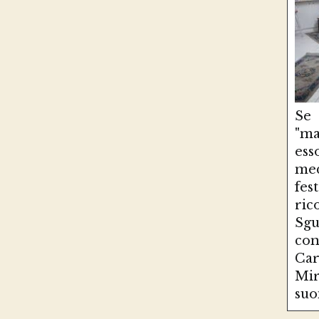
Se
"ma
es
med
fe
ri
Sg
con
Ca
Mir
suo