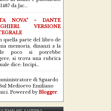
1487 da Jac...
ITA NOVA" - DANTE
IGHIERI. VERSIONE
TEGRALE
n quella parte del libro de
mia memoria, dinanzi a la
ale poco si potrebbe
gere, si trova una rubrica
uale dice: Incipi...
ministratore di Sguardo
Sul Medioevo Emiliano
ici. Powered by
Blogger
.