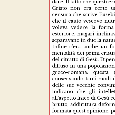
dare. Il fatto che questi er
Cristo non era certo un
censura che scrive Eusebi
che il cauto vescovo nut
voleva vedere la forma 
esteriore, magari inclina
separavano in due la natu
Infine c’era anche un for
mentalità dei primi crist
del ritratto di Gesù. Dipen
diffuso in una popolazion
greco-romana: questa 
conservando tanti modi 
delle sue vecchie convinz
indicano che gli intelle
all’aspetto fisico di Ges
brutto, addirittura defor
formata quest’opinione, p