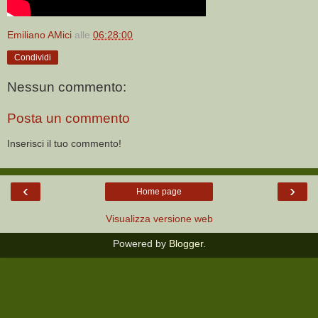
Emiliano AMici
alle
06:28:00
Condividi
Nessun commento:
Posta un commento
Inserisci il tuo commento!
‹
›
Home page
Visualizza versione web
Powered by
Blogger
.