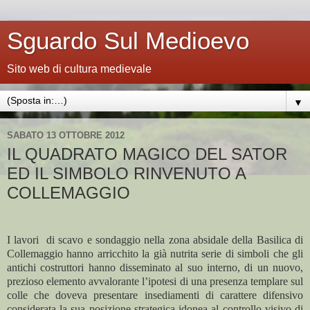
Sguardo Sul Medioevo
Sito web di cultura medievale
▼
SABATO 13 OTTOBRE 2012
IL QUADRATO MAGICO DEL SATOR
ED IL SIMBOLO RINVENUTO A
COLLEMAGGIO
I lavori di scavo e sondaggio nella zona absidale della Basilica di
Collemaggio hanno arricchito la già nutrita serie di simboli che gli
antichi costruttori hanno disseminato al suo interno, di un nuovo,
prezioso elemento avvalorante l’ipotesi di una presenza templare sul
colle che doveva presentare insediamenti di carattere difensivo
considerata la sua posizione strategica idonea al controllo visivo di