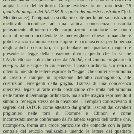
ampia fascia del territorio. Come evidenziato nel mio testo “
Il
quadrato magico del SATOR-Il segreto dei maestri costruttori
”(ed.
Mediterranee), l’enigmatica scritta presente per lo più su costruzioni
medievali riconduce ad una antica conoscenza custodita
gelosamente all’interno delle corporazioni muratorie che hanno
dato al mondo occidentale le meravigliose chiese romaniche e
gotiche ancora ammirate con stupore e riconoscenza per la perizia
degli antichi costruttori; in particolare nel quadrato magico è
presente la legge della creazione divina, quella che fa sì che
l’Architetto sia colui che crea dall’
Archè
, dal campo originario di
energia, dalle acque da cui emerse il cosmo ordinato. Un reticolo
ottenuto unendo le lettere esprime la “legge” che conferisce armonia
al creato e dunque in ripetizione dell’atto cosmogonico, alle
costruzioni emergenti dalla griglia. Trattasi di una conoscenza
operativa, legata all’arte della costruzione che imita nell’armonia
delle forme il Demiurgo ordinatore, ma anche magica esprimendo il
simbolo l’energia stessa della creazione. I Templari conoscevano il
segreto del SATOR come attestato dai graffiti lasciati dai cavalieri
prigionieri nelle torri di Domme e Chinon e come
incontestabilmente confermato dall’alfabeto segreto dell’ordine che,
ricomposto, forma una croce particolare che coincide con la parte
centrale del reticolo realizzabile unendo le lettere del quadrato