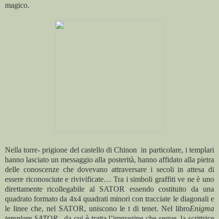
magico.
Nella torre- prigione del castello di Chinon in particolare, i templari
hanno lasciato un messaggio alla posterità, hanno affidato alla pietra
delle conoscenze che dovevano attraversare i secoli in attesa di
essere riconosciute e rivivificate… Tra i simboli graffiti ve ne è uno
direttamente ricollegabile al SATOR essendo costituito da una
quadrato formato da 4x4 quadrati minori con tracciate le diagonali e
le linee che, nel SATOR, uniscono le t di tenet. Nel libro
Enigma
templare-SATOR
, da cui è tratta l’immagine che segue, la scrittrice