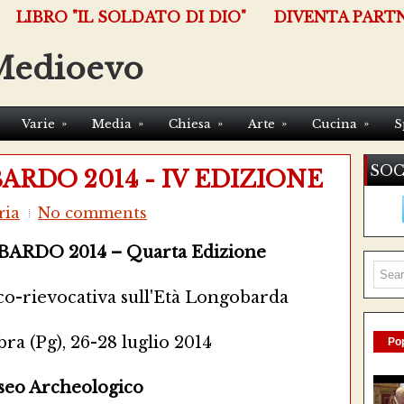
LIBRO "IL SOLDATO DI DIO"
DIVENTA PART
Medioevo
»
»
»
»
»
Varie
Media
Chiesa
Arte
Cucina
S
SOC
RDO 2014 - IV EDIZIONE
ria
No comments
RDO 2014 – Quarta Edizione
co-rievocativa sull'Età Longobarda
a (Pg), 26-28 luglio 2014
Pop
eo Archeologico