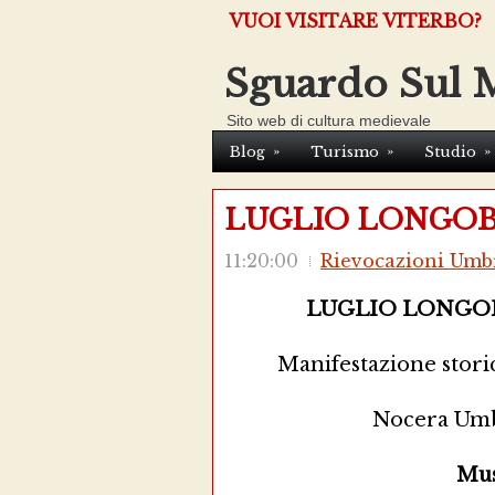
VUOI VISITARE VITERBO?
Sguardo Sul 
Sito web di cultura medievale
»
»
»
Blog
Turismo
Studio
LUGLIO LONGOBA
11:20:00
Rievocazioni Umb
LUGLIO LONGOBA
Manifestazione stori
Nocera Umbr
Mus