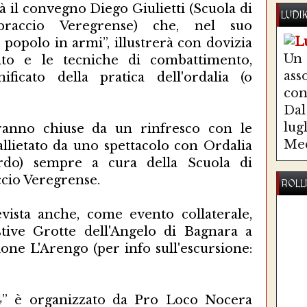
il convegno Diego Giulietti (Scuola di
LUDI
braccio Veregrense) che, nel suo
 popolo in armi”, illustrerà con dovizia
Un
nto e le tecniche di combattimento,
ass
ificato della pratica dell'ordalia (o
co
Dal 
lug
ranno chiuse da un rinfresco con le
Med
 allietato da uno spettacolo con Ordalia
rdo) sempre a cura della Scuola di
cio Veregrense.
ROLL
vista anche, come evento collaterale,
stive Grotte dell'Angelo di Bagnara a
ione L'Arengo (per info sull'escursione:
4” è organizzato da Pro Loco Nocera