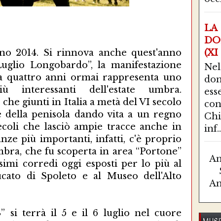
LA
DO
no 2014. Si rinnova anche quest'anno
(XI
Luglio Longobardo”, la manifestazione
Ne
da quattro anni ormai rappresenta uno
do
ù interessanti dell'estate umbra.
ess
che giunti in Italia a metà del VI secolo
con
 della penisola dando vita a un regno
Chi
ecoli che lasciò ampie tracce anche in
inf..
nze più importanti, infatti, c'è proprio
bra, che fu scoperta in area “Portone”
Am
ssimi corredi oggi esposti per lo più al
ato di Spoleto e al Museo dell'Alto
Am
 si terrà il 5 e il 6 luglio nel cuore