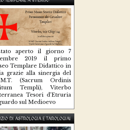
O TEMPLARE A VITERBO
tato aperto il giorno 7
ttembre 2019 il primo
eo Templare Didattico in
lia grazie alla sinergia del
O.M.T. (Sacrum Ordinis
litum Templi), Viterbo
terranea Tesori d'Etruria
guardo sul Medioevo
IZIO DI ASTROLOGIA E TAROLOGIA!