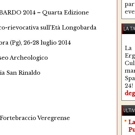
par
eve
RDO 2014 – Quarta Edizione
co-rievocativa sull'Età Longobarda
LA T
a (Pg), 26-28 luglio 2014
La 
Erg
eo Archeologico
Cul
ma
ia San Rinaldo
Spa
24!
deg
ULTIM
 Fortebraccio Veregrense
La
Pu