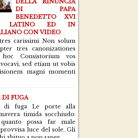
DELLA RINUNCIA
DI PAPA
BENEDETTO XVI
N LATINO ED IN
ALIANO CON VIDEO
tres carissimi Non solum
pter tres canonizationes
 hoc Consistorium vos
vocavi, sed etiam ut vobis
cisionem magni momenti
E DI FUGA
 di fuga Le porte alla
mavera timida socchiudo:
 quanto possa far male
mprovvisa luce del sole. Gli
hi abituo a non saper...