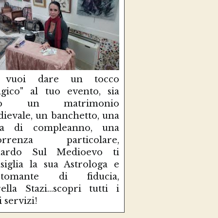
 vuoi dare un tocco
gico" al tuo evento, sia
so un matrimonio
ievale, un banchetto, una
sta di compleanno, una
correnza particolare,
uardo Sul Medioevo ti
siglia la sua Astrologa e
rtomante di fiducia,
ella Stazi...scopri tutti i
i servizi!