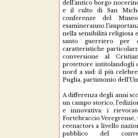
dell'antico borgo nocerin
e il culto di San Miche
conferenze del Museo
esamineranno l'importanza
nella sensibilità religiosa
santo guerriero per e
caratteristiche particola
conversione al Cristi
protettore intitolandogli c
nord a sud: il più celeb
Puglia, partimonio dell'U
A differenza degli anni sco
un campo storico, l'edizi
e innovativa: i rievoca
Fortebraccio Veregrense, 
reenactors a livello nazi
pubblico del conv