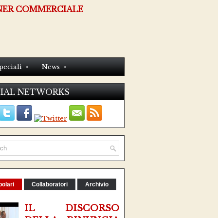
NER COMMERCIALE
»
»
peciali
News
IAL NETWORKS
olari
Collaboratori
Archivio
IL DISCORSO