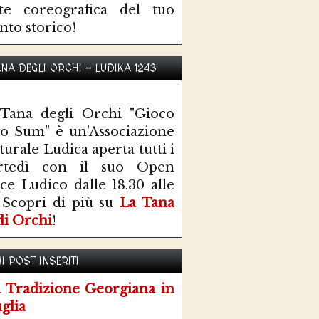
te coreografica del tuo
nto storico!
ANA DEGLI ORCHI - LUDIKA 1243
Tana degli Orchi "Gioco
o Sum" è un'Associazione
turale Ludica aperta tutti i
rtedì con il suo Open
ce Ludico dalle 18.30 alle
 Scopri di più su
La Tana
li Orchi
!
I POST INSERITI
 Tradizione Georgiana in
glia