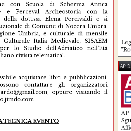
one con Scuola di Scherma Antica
se e Perceval Archeostoria con la
a della dott.ssa Elena Percivaldi e si
tituzionale di Comune di Nocera Umbra,
egione Umbria, e culturale di mensile
e Culturale Italia Medievale, SISAEM
Leg
per lo Studio dell'Adriatico nell'Età
"Ro
iano rivista telematica”.
AP B
sibile acquistare libri e pubblicazioni.
ossono contattare gli organizzatori
bardo@gmail.com, oppure visitando il
rdo.jimdo.com
AP
Sg
A TECNICA EVENTO
Aff