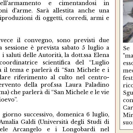
dell'armamento e cimentandosi in
ioni d'arme. Sarà allestita anche una
iproduzioni di oggetti, corredi, armi e
vece il convegno, sono previsti due
a sessione è prevista sabato 5 luglio a
Se
i saluti delle Autorità, la dott.ssa Elena
"ma
coordinatrice scientifica del “Luglio
es
 il tema e parlerà di “San Michele e i
med
lare riferimento al culto nel centro-
fe
tervento della prof.ssa Laura Paladino
ri
ma) che parlerà di “San Michele e le vie
Sg
ioevo”.
con
Ca
 giorno successivo, domenica 6 luglio,
Mir
 Amalia Galdi (Università degli Studi di
suo
ele Arcangelo e i Longobardi nel