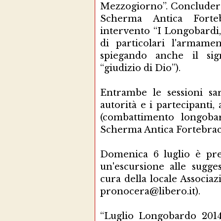
Mezzogiorno”. Concluderà 
Scherma Antica Forte
intervento “I Longobardi,
di particolari l'armame
spiegando anche il sign
“giudizio di Dio”).
Entrambe le sessioni sa
autorità e i partecipanti,
(combattimento longoba
Scherma Antica Fortebrac
Domenica 6 luglio è pre
un'escursione alle sugge
cura della locale Associaz
pronocera@libero.it).
“Luglio Longobardo 201