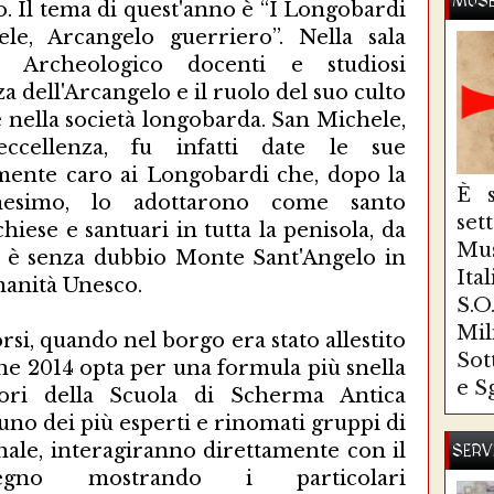
MUSE
o. Il tema di quest'anno è “I Longobardi
le, Arcangelo guerriero”. Nella sala
 Archeologico docenti e studiosi
 dell'Arcangelo e il ruolo del suo culto
 e nella società longobarda. San Michele,
ccellenza, fu infatti date le sue
rmente caro ai Longobardi che, dopo la
È s
anesimo, lo adottarono come santo
se
hiese e santuari in tutta la penisola, da
Mus
re è senza dubbio Monte Sant'Angelo in
Ita
manità Unesco.
S.
Mi
rsi, quando nel borgo era stato allestito
Sot
one 2014 opta per una formula più snella
e S
tori della Scuola di Scherma Antica
uno dei più esperti e rinomati gruppi di
onale, interagiranno direttamente con il
SERV
egno mostrando i particolari