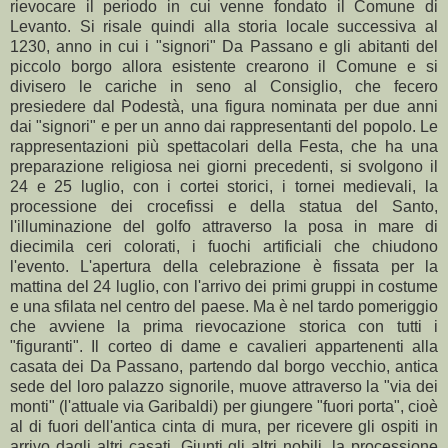
rievocare il periodo in cui venne fondato il Comune di
Levanto. Si risale quindi alla storia locale successiva al
1230, anno in cui i "signori" Da Passano e gli abitanti del
piccolo borgo allora esistente crearono il Comune e si
divisero le cariche in seno al Consiglio, che fecero
presiedere dal Podestà, una figura nominata per due anni
dai "signori" e per un anno dai rappresentanti del popolo. Le
rappresentazioni più spettacolari della Festa, che ha una
preparazione religiosa nei giorni precedenti, si svolgono il
24 e 25 luglio, con i cortei storici, i tornei medievali, la
processione dei crocefissi e della statua del Santo,
l'illuminazione del golfo attraverso la posa in mare di
diecimila ceri colorati, i fuochi artificiali che chiudono
l'evento. L'apertura della celebrazione è fissata per la
mattina del 24 luglio, con l'arrivo dei primi gruppi in costume
e una sfilata nel centro del paese. Ma è nel tardo pomeriggio
che avviene la prima rievocazione storica con tutti i
"figuranti". Il corteo di dame e cavalieri appartenenti alla
casata dei Da Passano, partendo dal borgo vecchio, antica
sede del loro palazzo signorile, muove attraverso la "via dei
monti" (l'attuale via Garibaldi) per giungere "fuori porta", cioè
al di fuori dell'antica cinta di mura, per ricevere gli ospiti in
arrivo dagli altri casati. Giunti gli altri nobili, la processione