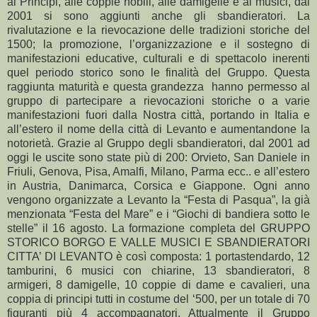
ai Principi, alle coppie nobili, alle damigelle e ai musici, dal
2001 si sono aggiunti anche gli sbandieratori. La
rivalutazione e la rievocazione delle tradizioni storiche del
1500; la promozione, l’organizzazione e il sostegno di
manifestazioni educative, culturali e di spettacolo inerenti
quel periodo storico sono le finalità del Gruppo. Questa
raggiunta maturità e questa grandezza hanno permesso al
gruppo di partecipare a rievocazioni storiche o a varie
manifestazioni fuori dalla Nostra città, portando in Italia e
all’estero il nome della città di Levanto e aumentandone la
notorietà. Grazie al Gruppo degli sbandieratori, dal 2001 ad
oggi le uscite sono state più di 200: Orvieto, San Daniele in
Friuli, Genova, Pisa, Amalfi, Milano, Parma ecc.. e all’estero
in Austria, Danimarca, Corsica e Giappone. Ogni anno
vengono organizzate a Levanto la “Festa di Pasqua”, la già
menzionata “Festa del Mare” e i “Giochi di bandiera sotto le
stelle” il 16 agosto. La formazione completa del GRUPPO
STORICO BORGO E VALLE MUSICI E SBANDIERATORI
CITTA’ DI LEVANTO è così composta: 1 portastendardo, 12
tamburini, 6 musici con chiarine, 13 sbandieratori, 8
armigeri, 8 damigelle, 10 coppie di dame e cavalieri, una
coppia di principi tutti in costume del ‘500, per un totale di 70
figuranti più 4 accompagnatori. Attualmente il Gruppo