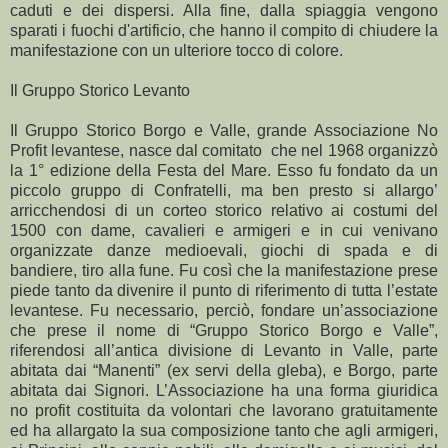
caduti e dei dispersi. Alla fine, dalla spiaggia vengono
sparati i fuochi d'artificio, che hanno il compito di chiudere la
manifestazione con un ulteriore tocco di colore.
Il Gruppo Storico Levanto
Il Gruppo Storico Borgo e Valle, grande Associazione No
Profit levantese, nasce dal comitato che nel 1968 organizzò
la 1° edizione della Festa del Mare. Esso fu fondato da un
piccolo gruppo di Confratelli, ma ben presto si allargo’
arricchendosi di un corteo storico relativo ai costumi del
1500 con dame, cavalieri e armigeri e in cui venivano
organizzate danze medioevali, giochi di spada e di
bandiere, tiro alla fune. Fu così che la manifestazione prese
piede tanto da divenire il punto di riferimento di tutta l’estate
levantese. Fu necessario, perciò, fondare un’associazione
che prese il nome di “Gruppo Storico Borgo e Valle”,
riferendosi all’antica divisione di Levanto in Valle, parte
abitata dai “Manenti” (ex servi della gleba), e Borgo, parte
abitata dai Signori. L’Associazione ha una forma giuridica
no profit costituita da volontari che lavorano gratuitamente
ed ha allargato la sua composizione tanto che agli armigeri,