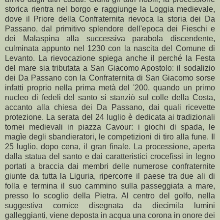
storica rientra nel borgo e raggiunge la Loggia medievale,
dove il Priore della Confraternita rievoca la storia dei Da
Passano, dal primitivo splendore dell'epoca dei Fieschi e
dei Malaspina alla successiva parabola discendente,
culminata appunto nel 1230 con la nascita del Comune di
Levanto. La rievocazione spiega anche il perché la Festa
del mare sia tributata a San Giacomo Apostolo: il sodalizio
dei Da Passano con la Confraternita di San Giacomo sorse
infatti proprio nella prima metà del '200, quando un primo
nucleo di fedeli del santo si stanziò sul colle della Costa,
accanto alla chiesa dei Da Passano, dai quali ricevette
protezione. La serata del 24 luglio è dedicata ai tradizionali
tornei medievali in piazza Cavour: i giochi di spada, le
magìe degli sbandieratori, le competizioni di tiro alla fune. Il
25 luglio, dopo cena, il gran finale. La processione, aperta
dalla statua del santo e dai caratteristici crocefissi in legno
portati a braccia dai membri delle numerose confraternite
giunte da tutta la Liguria, ripercorre il paese tra due ali di
folla e termina il suo cammino sulla passeggiata a mare,
presso lo scoglio della Pietra. Al centro del golfo, nella
suggestiva cornice disegnata da diecimila lumini
galleggianti, viene deposta in acqua una corona in onore dei