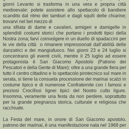
giorni Levanto si trasforma in una vera e propria città
medioevale: potete assistere allo spettacolo di bandiere
scandito dal ritmo dei tamburi e dagli squlli delle chiarine;
trovarvi nel bel mezzo di
una sfilata di dame e cavalieri, armigeri e damigelle in
splendidi costumi storici che portano i prodotti tipici della
Nostra zona; farvi coinvolgere in un duello di spadaccini per
le vie della città o rimanere impressionati dall’abilità delle
danzatrici e dei mangiafuoco. Nei giorni 23 e 24 luglio si
concentrano gli eventi civili, mentre il 25 luglio ad essere
protagonista è San Giacomo Apostolo (Patrono dei
Pescatori e della Gente di Mare): oltre a una grande fiera per
tutto il centro cittadino e lo spettacolo pirotecnico sul mare in
serata, si tiene la consueta processione dei marinai scalzi in
costume tipico e di numerose Confraternite con i famosi e
preziosi Crocifissi lignei tipici del Nostro culto ligure.
Insomma, veramente una festa da non perdere, soprattutto
per la grande pregnanza storica, culturale e religiosa che
racchiude.
La Festa del mare, in onore di San Giacomo apostolo,
patrono dei marinai, è una manifestazione nata nel 1968 per