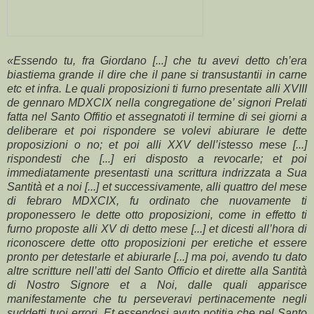
«Essendo tu, fra Giordano [...] che tu avevi detto ch’era
biastiema grande il dire che il pane si transustantii in carne
etc et infra.
Le quali proposizioni ti furno presentate alli XVIII
de gennaro MDXCIX nella congregatione de’ signori Prelati
fatta nel Santo Offitio et assegnatoti il termine di sei giorni a
deliberare et poi rispondere se volevi abiurare le dette
proposizioni o no; et poi alli XXV dell’istesso mese [...]
rispondesti che [...] eri disposto a revocarle; et poi
immediatamente presentasti una scrittura indrizzata a Sua
Santità et a noi [...] et successivamente, alli quattro del mese
di febraro MDXCIX, fu ordinato che nuovamente ti
proponessero le dette otto proposizioni, come in effetto ti
furno proposte alli XV di detto mese [...] et dicesti all’hora di
riconoscere dette otto proposizioni per eretiche et essere
pronto per detestarle et abiurarle [...] ma poi, avendo tu dato
altre scritture nell’atti del Santo Officio et dirette alla Santità
di Nostro Signore et a Noi, dalle quali apparisce
manifestamente che tu perseveravi pertinacemente negli
suddetti tuoi errori.
Et essendosi avuto notitia che nel Santo