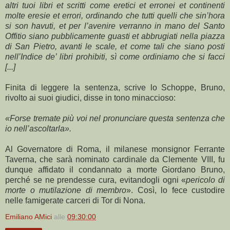
altri tuoi libri et scritti come eretici et erronei et continenti
molte eresie et errori, ordinando che tutti quelli che sin’hora
si son havuti, et per l’avenire verranno in mano del Santo
Offitio siano pubblicamente guasti et abbrugiati nella piazza
di San Pietro, avanti le scale, et come tali che siano posti
nell’Indice de’ libri prohibiti, sì come ordiniamo che si facci
[...]
Finita di leggere la sentenza, scrive lo Schoppe, Bruno,
rivolto ai suoi giudici, disse in tono minaccioso:
«Forse tremate più voi nel pronunciare questa sentenza che
io nell’ascoltarla».
Al Governatore di Roma, il milanese monsignor Ferrante
Taverna, che sarà nominato cardinale da Clemente VIII, fu
dunque affidato il condannato a morte Giordano Bruno,
perché se ne prendesse cura, evitandogli ogni «
pericolo di
morte o mutilazione di membro
». Così, lo fece custodire
nelle famigerate carceri di Tor di Nona.
Emiliano AMici
alle
09:30:00