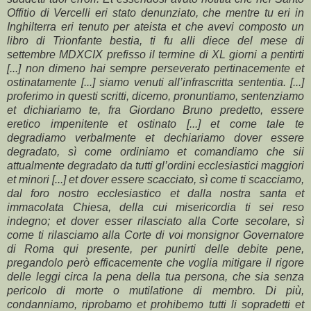
Offitio di Vercelli eri stato denunziato, che mentre tu eri in
Inghilterra eri tenuto per ateista et che avevi composto un
libro di Trionfante bestia, ti fu alli diece del mese di
settembre MDXCIX prefisso il termine di XL giorni a pentirti
[...] non dimeno hai sempre perseverato pertinacemente et
ostinatamente [...] siamo venuti all’infrascritta sententia.
[...]
proferimo in questi scritti, dicemo, pronuntiamo, sentenziamo
et dichiariamo te, fra Giordano Bruno predetto, essere
eretico impenitente et ostinato [...] et come tale te
degradiamo verbalmente et dechiariamo dover essere
degradato, sì come ordiniamo et comandiamo che sii
attualmente degradato da tutti gl’ordini ecclesiastici maggiori
et minori [...] et dover essere scacciato, sì come ti scacciamo,
dal foro nostro ecclesiastico et dalla nostra santa et
immacolata Chiesa, della cui misericordia ti sei reso
indegno; et dover esser rilasciato alla Corte secolare, sì
come ti rilasciamo alla Corte di voi monsignor Governatore
di Roma qui presente, per punirti delle debite pene,
pregandolo però efficacemente che voglia mitigare il rigore
delle leggi circa la pena della tua persona, che sia senza
pericolo di morte o mutilatione di membro.
Di più,
condanniamo, riprobamo et prohibemo tutti li sopradetti et