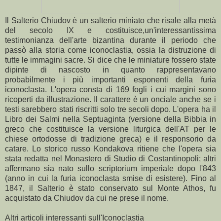
Il Salterio Chiudov è un salterio miniato che risale alla metà
del secolo IX e costituisce,un'interessantissima
testimonianza dell'arte bizantina durante il periodo che
passò alla storia come iconoclastia, ossia la distruzione di
tutte le immagini sacre. Si dice che le miniature fossero state
dipinte di nascosto in quanto rappresentavano
probabilmente i più importanti esponenti della furia
iconoclasta. L'opera consta di 169 fogli i cui margini sono
ricoperti da illustrazione. Il carattere è un onciale anche se i
testi sarebbero stati riscritti solo tre secoli dopo. L'opera ha il
Libro dei Salmi nella Septuaginta (versione della Bibbia in
greco che costituisce la versione liturgica dell'AT per le
chiese ortodosse di tradizione greca) e il responsorio da
catare. Lo storico russo Kondakova ritiene che l'opera sia
stata redatta nel Monastero di Studio di Costantinopoli; altri
affermano sia nato sullo scriptorium imperiale dopo l'843
(anno in cui la furia iconoclasta smise di esistere). Fino al
1847, il Salterio è stato conservato sul Monte Athos, fu
acquistato da Chiudov da cui ne prese il nome.
Altri articoli interessanti sull'Iconoclastia