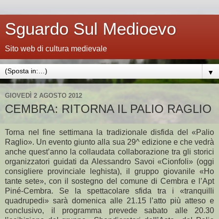
Sguardo Sul Medioevo
Sito web di cultura medievale
▼
GIOVEDÌ 2 AGOSTO 2012
CEMBRA: RITORNA IL PALIO RAGLIO
Torna nel fine settimana la tradizionale disfida del «Palio
Raglio». Un evento giunto alla sua 29^ edizione e che vedrà
anche quest’anno la collaudata collaborazione tra gli storici
organizzatori guidati da Alessandro Savoi «Cionfoli» (oggi
consigliere provinciale leghista), il gruppo giovanile «Ho
tante sete», con il sostegno del comune di Cembra e l’Apt
Piné-Cembra. Se la spettacolare sfida tra i «tranquilli
quadrupedi» sarà domenica alle 21.15 l’atto più atteso e
conclusivo, il programma prevede sabato alle 20.30