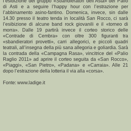
l’esibizione del gruppo «Sbandieratori dell’Asta» del Palio
di Asti e a seguire l’happy hour con l’estrazione per
l’abbinamento asino-fantino. Domenica, invece, sin dalle
14.30 presso il teatro tenda in località San Rocco, ci sarà
l’esibizione di alcune band rock giovanili e il «torneo di
morra». Dalle 19 partirà invece il corteo storico delle
«Contrade di Cembra» con oltre 300 figuranti tra
«sbandieratori provetti», carri allegorici, e piccoli quadri
teatrali, all’insegna della più sana allegoria e goliardia. Sarà
la contrada della «Campagna Rasa», vincitrice del «Palio
Raglio 2011» ad aprire il corteo seguita da «San Rocco»,
«Piaggi», «San Pietro», «Padana» e «Carraia». Alle 21
dopo l’estrazione della lotteria il via alla «corsa».
Fonte: www.ladige.it