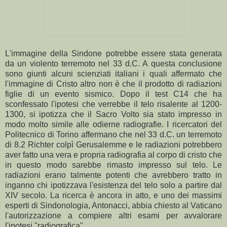
L'immagine della Sindone potrebbe essere stata generata
da un violento terremoto nel 33 d.C. A questa conclusione
sono giunti alcuni scienziati italiani i quali affermato che
l'immagine di Cristo altro non è che il prodotto di radiazioni
figlie di un evento sismico. Dopo il test C14 che ha
sconfessato l'ipotesi che verrebbe il telo risalente al 1200-
1300, si ipotizza che il Sacro Volto sia stato impresso in
modo molto simile alle odierne radiografie. I ricercatori del
Politecnico di Torino affermano che nel 33 d.C. un terremoto
di 8.2 Richter colpì Gerusalemme e le radiazioni potrebbero
aver fatto una vera e propria radiografia al corpo di cristo che
in questo modo sarebbe rimasto impresso sul telo. Le
radiazioni erano talmente potenti che avrebbero tratto in
inganno chi ipotizzava l'esistenza del telo solo a partire dal
XIV secolo. La ricerca è ancora in atto, e uno dei massimi
esperti di Sindonologia, Antonacci, abbia chiesto al Vaticano
l'autorizzazione a compiere altri esami per avvalorare
l'ipotesi "radiografica"