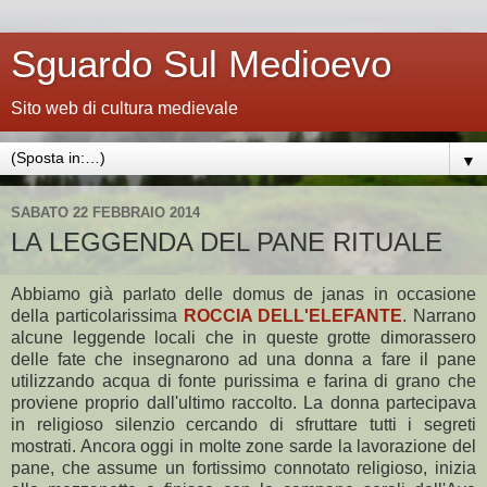
Sguardo Sul Medioevo
Sito web di cultura medievale
▼
SABATO 22 FEBBRAIO 2014
LA LEGGENDA DEL PANE RITUALE
Abbiamo già parlato delle domus de janas in occasione
della particolarissima
ROCCIA DELL'ELEFANTE
. Narrano
alcune leggende locali che in queste grotte dimorassero
delle fate che insegnarono ad una donna a fare il pane
utilizzando acqua di fonte purissima e farina di grano che
proviene proprio dall'ultimo raccolto. La donna partecipava
in religioso silenzio cercando di sfruttare tutti i segreti
mostrati. Ancora oggi in molte zone sarde la lavorazione del
pane, che assume un fortissimo connotato religioso, inizia