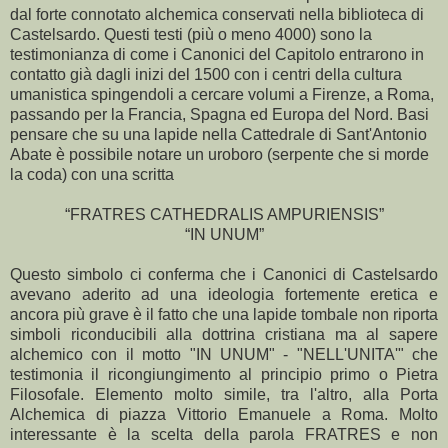
dal forte connotato alchemica conservati nella biblioteca di
Castelsardo. Questi testi (più o meno 4000) sono la
testimonianza di come i Canonici del Capitolo entrarono in
contatto già dagli inizi del 1500 con i centri della cultura
umanistica spingendoli a cercare volumi a Firenze, a Roma,
passando per la Francia, Spagna ed Europa del Nord. Basi
pensare che su una lapide nella Cattedrale di Sant'Antonio
Abate è possibile notare un uroboro (serpente che si morde
la coda) con una scritta
“FRATRES CATHEDRALIS AMPURIENSIS”
“IN UNUM”
Questo simbolo ci conferma che i Canonici di Castelsardo
avevano aderito ad una ideologia fortemente eretica e
ancora più grave è il fatto che una lapide tombale non riporta
simboli riconducibili alla dottrina cristiana ma al sapere
alchemico con il motto "IN UNUM" - "NELL'UNITA'" che
testimonia il ricongiungimento al principio primo o Pietra
Filosofale. Elemento molto simile, tra l'altro, alla Porta
Alchemica di piazza Vittorio Emanuele a Roma. Molto
interessante è la scelta della parola FRATRES e non