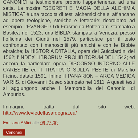
CANONICI a testimoniare proprio l'appartenenza ad una
setta. La mostra "SEGRETI E MAGIA DELLA ALCHIMIA
MISTICA" è una raccolta di testi alchemici che si affiancano
ad opere teologiche, storiche e letterarie: ricordiamo ad
esempio l’EVANGELO di Erasmo da Rotterdam, stampato a
Basilea nel 1523; una BIBLIA stampata a Venezia, presso
l’officina dei Giunti nel 1579, particolare per il testo
confrontato con i manoscritti più antichi e con le Bibbie
ebraiche; la HISTORIA D’ITALIA, opera del Guicciardini del
1562; l’INDEX LIBRORUM PROHIBITORUM DEL 1542; ed
ancora la particolare opera DISCORSO INTORNO ALLE
CARESTIE ed il TRATTATO SULLA PESTE di Marsilio
Ficino, datato 1591. Infine il PANARION – ARCA MEDICA
VARIIS, di Giovanni Buseo stampato nel 1611. A questi testi
si aggiungono anche i Memorabilia dei Canonici di
Ampurias.
Immagine tratta dal sito web:
http://www.leviedellasardegna.eu/
Emiliano AMici
alle
09:27:00
Condividi