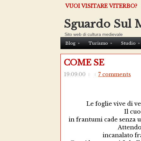
VUOI VISITARE VITERBO?
Sguardo Sul 
Sito web di cultura medievale
»
»
»
Blog
Turismo
Studio
COME SE
19:09:00
7 comments
Le foglie vive di v
Il cuo
in frantumi cade senza 
Attendo 
incanalato fr