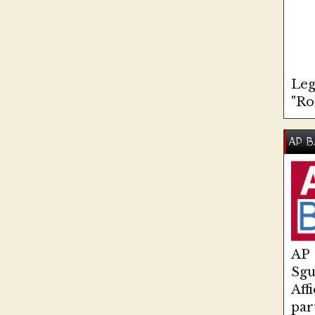
Leg
"Ro
AP B
AP
Sg
Aff
par