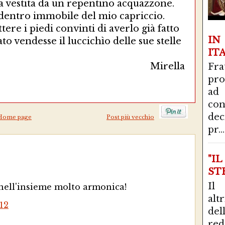
lla vestita da un repentino acquazzone.
l dentro immobile del mio capriccio.
ere i piedi convinti di averlo già fatto
I
to vendesse il luccichìo delle sue stelle
IT
Mirella
Fra
pro
ad
con
de
Home page
Post più vecchio
pr...
"I
STR
Il
 nell'insieme molto armonica!
alt
12
del
red