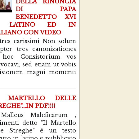
DELLA RINUNCIA
DI PAPA
BENEDETTO XVI
N LATINO ED IN
ALIANO CON VIDEO
tres carissimi Non solum
pter tres canonizationes
 hoc Consistorium vos
vocavi, sed etiam ut vobis
cisionem magni momenti
L MARTELLO DELLE
EGHE"...IN PDF!!!!
 Malleus Maleficarum ,
rimenti detto "Il Martello
le Streghe" è un testo
atto in latino e pubblicato