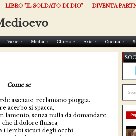
LIBRO "IL SOLDATO DI DIO"
DIVENTA PART
Medioevo
»
»
»
»
»
Varie
Media
Chiesa
Arte
Cucina
S
SOC
Come se
erde assetate, reclamano pioggia.
re acerbo si spacca,
un lamento, senza nulla da domandare.
Pop
che il dolore fluisca,
a i lembi sicuri degli occhi.