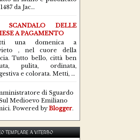
1487 da Jac...
 SCANDALO DELLE
IESE A PAGAMENTO
tti una domenica a
ieto , nel cuore della
cia. Tutto bello, città ben
uta, pulita, ordinata,
estiva e colorata. Metti, ...
ministratore di Sguardo
Sul Medioevo Emiliano
ici. Powered by
Blogger
.
O TEMPLARE A VITERBO