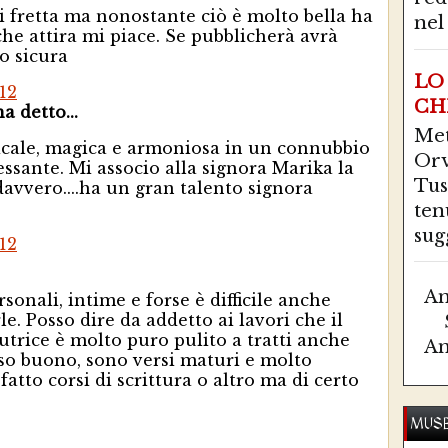
i fretta ma nonostante ciò è molto bella ha
nel 
he attira mi piace. Se pubblicherà avrà
o sicura
LO
12
CH
 detto...
Me
icale, magica e armoniosa in un connubbio
Orv
ssante. Mi associo alla signora Marika la
Tus
davvero....ha un gran talento signora
ten
sugg
12
Am
sonali, intime e forse è difficile anche
. Posso dire da addetto ai lavori che il
utrice è molto puro pulito a tratti anche
Am
so buono, sono versi maturi e molto
fatto corsi di scrittura o altro ma di certo
MUSE