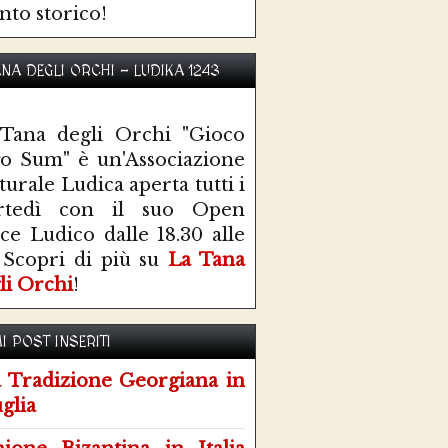
nto storico!
ANA DEGLI ORCHI - LUDIKA 1243
Tana degli Orchi "Gioco
o Sum" è un'Associazione
turale Ludica aperta tutti i
rtedì con il suo Open
ce Ludico dalle 18.30 alle
 Scopri di più su
La Tana
li Orchi
!
I POST INSERITI
 Tradizione Georgiana in
glia