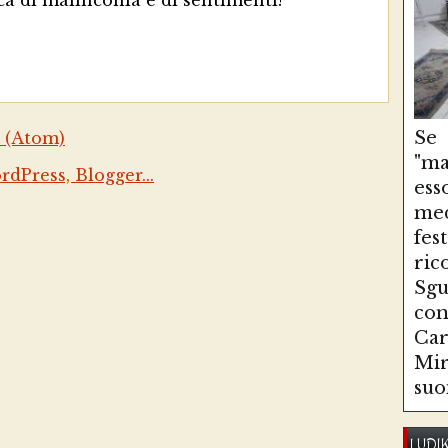
ica di malinconia e di sentimenti!
Se
 (Atom)
"ma
es
med
fe
ri
Sg
con
Ca
Mir
suo
LUDI