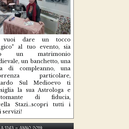
 vuoi dare un tocco
gico" al tuo evento, sia
so un matrimonio
ievale, un banchetto, una
sta di compleanno, una
correnza particolare,
uardo Sul Medioevo ti
siglia la sua Astrologa e
rtomante di fiducia,
ella Stazi...scopri tutti i
i servizi!
KA 1243 - ANNO 2019