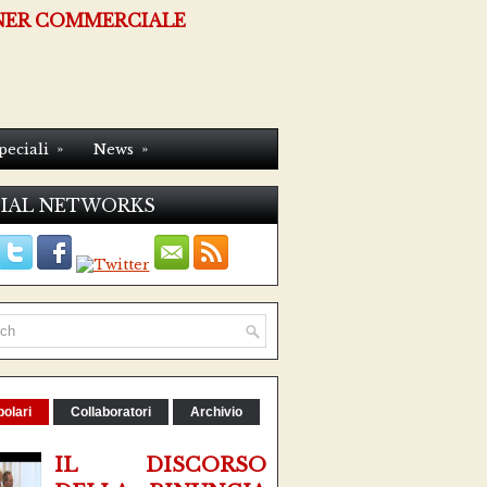
NER COMMERCIALE
»
»
peciali
News
IAL NETWORKS
olari
Collaboratori
Archivio
IL DISCORSO