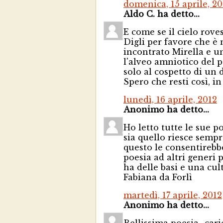
domenica, 15 aprile, 20
Aldo C. ha detto...
E come se il cielo roves
Digli per favore che è
incontrato Mirella e un
l'alveo amniotico del p
solo al cospetto di un 
Spero che resti così, i
lunedì, 16 aprile, 2012
Anonimo ha detto...
Ho letto tutte le sue p
sia quello riesce semp
questo le consentirebbe
poesia ad altri generi 
ha delle basi e una cu
Fabiana da Forlì
martedì, 17 aprile, 2012
Anonimo ha detto...