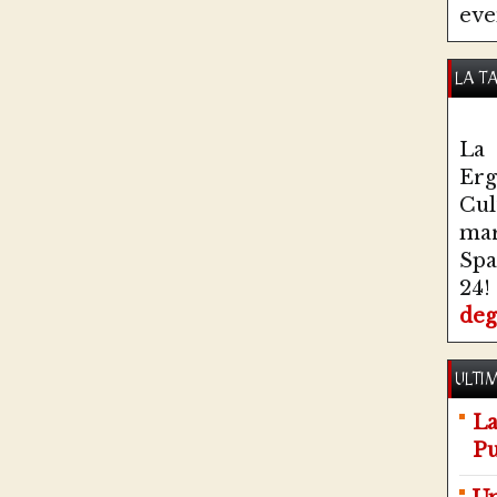
eve
LA T
La 
Erg
Cul
ma
Spa
24!
deg
ULTIM
La
Pu