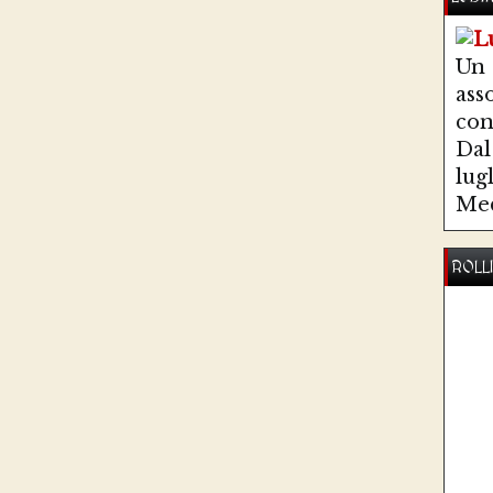
Un
ass
co
Dal 
lug
Med
ROLL