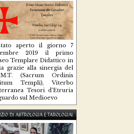
tato aperto il giorno 7
ttembre 2019 il primo
eo Templare Didattico in
lia grazie alla sinergia del
O.M.T. (Sacrum Ordinis
litum Templi), Viterbo
terranea Tesori d'Etruria
guardo sul Medioevo
IZIO DI ASTROLOGIA E TAROLOGIA!