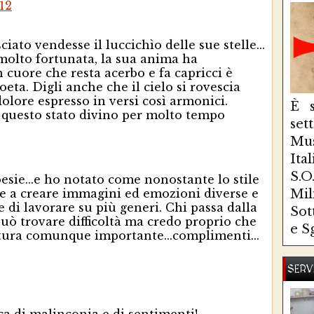
12
ciato vendesse il luccichìo delle sue stelle...
 molto fortunata, la sua anima ha
 cuore che resta acerbo e fa capricci è
oeta. Digli anche che il cielo si rovescia
dolore espresso in versi così armonici.
È s
n questo stato divino per molto tempo
se
Mus
Ita
S.
oesie...e ho notato come nonostante lo stile
re a creare immagini ed emozioni diverse e
Mi
 di lavorare su più generi. Chi passa dalla
Sot
può trovare difficoltà ma credo proprio che
e S
ltura comunque importante...complimenti...
SERV