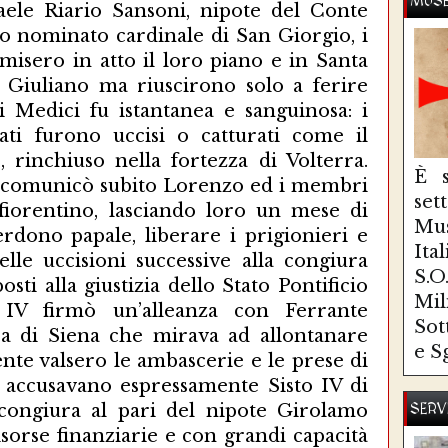
MUSE
È s
se
Mus
Ita
S.
Mi
Sot
e S
SERV