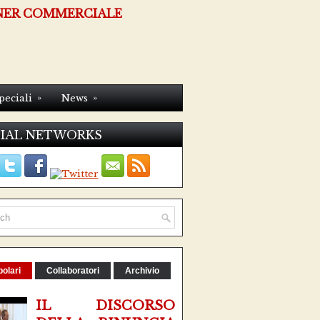
NER COMMERCIALE
»
»
peciali
News
IAL NETWORKS
olari
Collaboratori
Archivio
IL DISCORSO