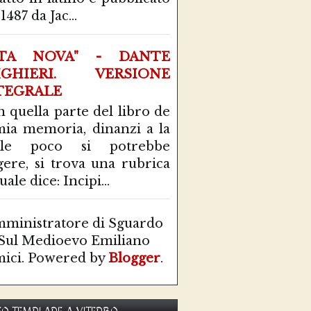
1487 da Jac...
ITA NOVA" - DANTE
IGHIERI. VERSIONE
TEGRALE
n quella parte del libro de
mia memoria, dinanzi a la
ale poco si potrebbe
gere, si trova una rubrica
uale dice: Incipi...
ministratore di Sguardo
Sul Medioevo Emiliano
ici. Powered by
Blogger
.