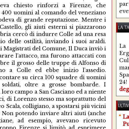
par
eve
LA T
La 
Erg
Cul
ma
Spa
24!
deg
ULTIM
La
Pu