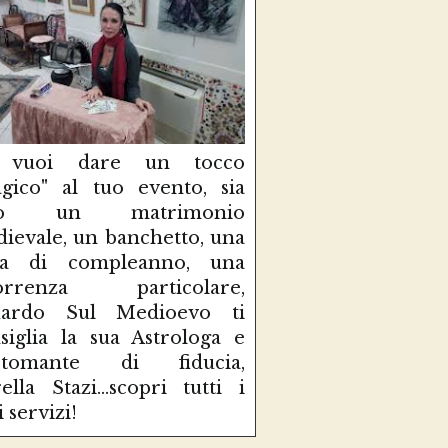
 vuoi dare un tocco
gico" al tuo evento, sia
so un matrimonio
ievale, un banchetto, una
sta di compleanno, una
correnza particolare,
uardo Sul Medioevo ti
siglia la sua Astrologa e
rtomante di fiducia,
ella Stazi...scopri tutti i
i servizi!