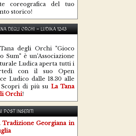
te coreografica del tuo
nto storico!
ANA DEGLI ORCHI - LUDIKA 1243
Tana degli Orchi "Gioco
o Sum" è un'Associazione
turale Ludica aperta tutti i
rtedì con il suo Open
ce Ludico dalle 18.30 alle
 Scopri di più su
La Tana
li Orchi
!
I POST INSERITI
 Tradizione Georgiana in
glia