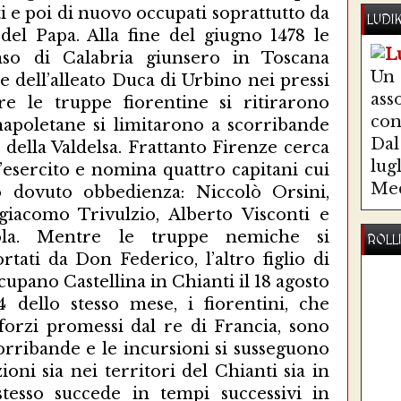
LUDI
Un
ass
co
Dal 
lug
Med
ROLL