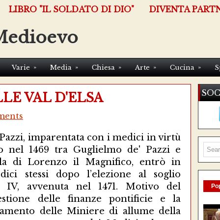
LIBRO "IL SOLDATO DI DIO"
DIVENTA PART
Medioevo
»
»
»
»
»
Varie
Media
Chiesa
Arte
Cucina
S
SOC
LLE VAL D'ELSA
ments
 Pazzi, imparentata con i medici in virtù
 nel 1469 tra Guglielmo de' Pazzi e
lla di Lorenzo il Magnifico, entrò in
ci stessi dopo l’elezione al soglio
o IV, avvenuta nel 1471. Motivo del
Pop
tione delle finanze pontificie e la
tamento delle Miniere di allume della