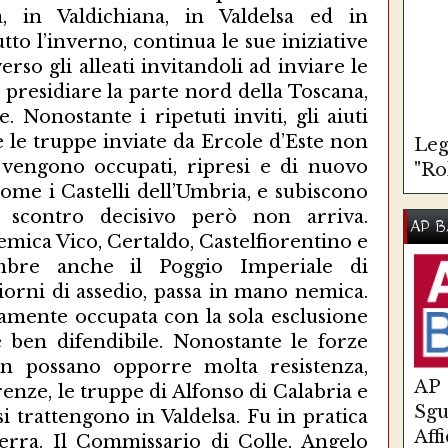
Leg
"Ro
AP B
AP
Sg
Aff