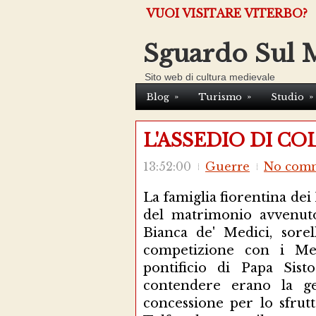
VUOI VISITARE VITERBO?
Sguardo Sul 
Sito web di cultura medievale
»
»
»
Blog
Turismo
Studio
L'ASSEDIO DI CO
13:52:00
Guerre
No com
La famiglia fiorentina dei
del matrimonio avvenuto
Bianca de' Medici, sore
competizione con i Medi
pontificio di Papa Sist
contendere erano la ges
concessione per lo sfrut