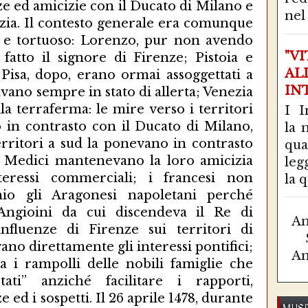
nel 
"V
AL
IN
I I
la 
qu
leg
la q
Am
Am