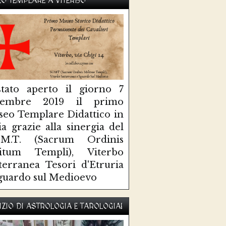
O TEMPLARE A VITERBO
tato aperto il giorno 7
ttembre 2019 il primo
eo Templare Didattico in
lia grazie alla sinergia del
O.M.T. (Sacrum Ordinis
litum Templi), Viterbo
terranea Tesori d'Etruria
guardo sul Medioevo
IZIO DI ASTROLOGIA E TAROLOGIA!