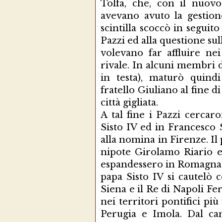
Tolfa, che, con il nuov
avevano avuto la gestion
scintilla scoccò in seguit
Pazzi ed alla questione su
volevano far affluire nei
rivale. In alcuni membri 
in testa), maturò quind
fratello Giuliano al fine 
città gigliata.
A tal fine i Pazzi cercarono degli alleati e li trovarono in Papa Sisto IV ed in Francesco Salviati, arcivescovo di Pisa che mirava alla nomina in Firenze. Il papa mirava ai territori fiorentini per il nipote Girolamo Riario e voleva inoltre evitare che i Medici si espandessero in Romagna, terra sotto l’influenza pontificia. In più papa Sisto IV si cautelò cercando alleanze con la Repubblica di Siena e il Re di Napoli Ferdinando I e inviando le proprie truppe nei territori pontifici più vicini a Firenze, Todi, Città di Castello, Perugia e Imola. Dal canto loro i fiorentini, ignari, potevano comunque vantare alleanze ed amicizie con il Ducato di Milano e con la Repubblica di Venezia. Il contesto generale era comunque terribilmente complicato e tortuoso: Lorenzo, pur non avendo incarichi pubblici era di fatto il signore di Firenze; Pistoia e Prato, prima, e Arezzo e Pisa, dopo, erano ormai assoggettati a Firenze; Lucca e Siena, stavano sempre in stato di allerta; Venezia tendeva ad espandersi sulla terraferma: le mire verso i territori ad occidente la ponevano in contrasto con il Ducato di Milano, mentre le mire verso i territori a sud la ponevano in contrasto con il Regno di Napoli; i Medici mantenevano la loro amicizia con la Francia per interessi commerciali; i francesi non vedevano di buon occhio gli Aragonesi napoletani perché avevano spodestato gli Angioini da cui discendeva il Re di Francia; le mire e le influenze di Firenze sui territori di Romagna e Umbria, colpivano direttamente gli interessi pontifici; i matrimoni incrociati tra i rampolli delle nobili famiglie che regnavano sui vari “Stati” anziché facilitare i rapporti, alimentavano le turbolenze ed i sospetti. Il 26 aprile 1478, durante la festa in onore di Raffaele Riario Sansoni, nipote del Conte Girolamo Riario e da poco nominato cardinale di San Giorgio, i Pazzi, dopo alcuni rinvii, misero in atto il loro piano e in Santa Maria del Fiore uccisero Giuliano ma riuscirono solo a ferire Lorenzo. La reazione dei Medici fu istantanea e sanguinosa: i Pazzi e gli altri congiurati furono uccisi o catturati come il cardinale Riario Sansone, rinchiuso nella fortezza di Volterra. Per contro papa Sisto IV scomunicò subito Lorenzo ed i membri degli organi dello Stato fiorentino, lasciando loro un mese di tempo per chiedere il perdono papale, liberare i prigionieri e consegnare i colpevoli delle uccisioni successive alla congiura che sarebbero stati sottoposti alla giustizia dello Stato Pontificio stesso. Non solo, Sisto IV firmò un’alleanza con Ferrante d’Aragona e la Repubblica di Siena che mirava ad allontanare Lorenzo da Firenze. A niente valsero le ambascerie e le prese di posizione dei Medici che accusavano espressamente Sisto IV di essere un artefice della congiura al pari del nipote Girolamo Riario. Firenze, ricca di risorse finanziarie e con grandi capacità mercantili, non era preparata alla guerra non avendo mai puntato troppo a diventare una potenza militare. Lorenzo corse subito ai ripari ed assoldò numerosi capitani con le relative truppe e chiese l’aiuto degli Stati amici che, già impegnati militarmente in altre operazioni o timorosi di trovarsi troppo indifesi dagli attacchi esterni (Venezia dai turchi, che poi attaccheranno la repubblica in Friuli, e Milano da Genova, che poi si rivolterà reclamando la persa indipendenza), non poterono che fornire, anche a pagamento, uno scarso aiuto in fatto di truppe. La differenza tra le forze in campo era notevole, tanto più che, mentre a capo dei nemici di Firenze venne posto Alfonso II di Napoli, Duca di Calabria, figlio di Ferrante d’Aragona, con pieni poteri, ben difficilmente Lorenzo avrebbe potuto contare su un comando unitario in considerazione della disomogeneità delle truppe a sua disposizione i cui comandanti e si trovano spesso in contrasto tra di loro. La guerra che seguì fu una guerra atipica, senza scontri frontali e sanguinosi tra tutte le forze in campo. Fu combattuta in borghi e castelli che venivano o