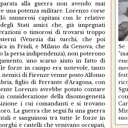
Se
"ma
es
med
fe
ri
Sg
con
Ca
Mir
suo