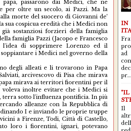
o papa, passarono dai Medici, che ne
e per oltre un secolo, ai Pazzi. Ma la
o alla morte del suocero di Giovanni de'
I
lla sua cospicua eredità che i Medici non
IT
 già sostanziosi forzieri della famiglia
della famiglia Pazzi (Jacopo e Francesco
Fra
i l’idea di sopprimere Lorenzo ed il
pro
di soppiantare i Medici nel governo della
ad
con
ccupati, saccheggiati e abbandonati e poi di nuovo occupati soprattutto da parte delle forze alleate del Papa. Alla fine del giugno 1478 le truppe guidate da Alfonso di Calabria giunsero in Toscana congiungendosi con quelle dell’alleato Duca di Urbino nei pressi di Montepulciano. Mentre le truppe fiorentine si ritirarono verso Arezzo, le truppe napoletane si limitarono a scorribande nei territori del Chianti e della Valdelsa. Frattanto Firenze cerca di nominare un capo dell’esercito e nomina quattro capitani cui tutte le forze avrebbero dovuto obbedienza: Niccolò Orsini, conte di Pitigliano, Giangiacomo Trivulzio, Alberto Visconti e Galeotto della Mirandola. Mentre le truppe nemiche si avvalgono dei rinforzi portati da Don Federico, l’altro figlio di Ferrante d’Aragona, ed occupano Castellina in Chianti il 18 agosto e Radda in Chianti il 24 dello stesso mese, i fiorentini, che aspettano l’arrivo dei rinforzi promessi dal re di Francia, sono indecisi e prudenti. Le scorribande e le incursioni si susseguono con le inevitabili devastazioni sia nei territori del Chianti sia in quelli del Valdarno; lo stesso succede in tempi successivi in Valdarbia, in Valdicecina, in Valdichiana, in Valdelsa ed in Maremma. Firenze, per tutto l’inverno, continua le sue iniziative politiche e diplomatiche verso gli alleati invitandoli ad inviare le proprie truppe anche per presidiare la parte nord della Toscana, già oggetto di scorribande. Nonostante i ripetuti inviti, gli aiuti tardano a venire ed anche le truppe inviate da Ercole d’Este non possono molto. I castelli vengono occupati, ripresi e di nuovo occupati, come Casole o come i Castelli dell’Umbria, e subiscono notevoli distruzioni. Lo scontro decisivo però non arriva. Cadono quindi in mano nemica Vico, Certaldo, Castelfiorentino e Barberino. Il 22 settembre anche il Poggio Imperiale di Poggibonsi, dopo alcuni giorni di assedio, passa in mano nemica. La Valdelsa è quindi interamente occupata con la sola esclusione di Colle ben fortificato e ben difendibile. Nonostante le forze della Lega fiorentina non possano opporre molta resistenza, anziché dirigersi verso Firenze, le truppe di Alfonso di Calabria e Federico da Montefeltro si trattengono in Valdelsa. Fu in pratica l’atto conclusivo della guerra. Il Commissario di Colle, Angelo Spini, a più riprese, aveva chiesto rinforzi a Firenze, che riuscirono solo ad inviare 400 uomini al comando del veneziano Carlino di Novello che godeva di grande reputazione. Mentre i colligiani presidiavano il Castello, gli aiuti esterni si piazzarono nel Borgo. Alfonso di Calabria cercò di indurre Colle ad una resa onorevole prima dell’inizio delle ostilità, inviando i suoi araldi. Dopo il rifiuto ottenuto dai Magistrati del Comune, Il Duca inviò i suoi esploratori per preparare l’attacco, ma furono attaccati con gravi perdite. Il 24 settembre il grosso delle truppe di Alfonso di Calabria si stabilì intorno a Colle ed ebbe inizio l’assedio. L’esercito nemico poteva contare su circa 100 squadre di uomini a cavallo e circa 5.000 soldati, oltre a grosse bombarde. I fiorentini avevano posto il loro campo a San Casciano ed a niente valsero gli inviti dei Medici, di Lorenzo stesso ma soprattutto del suo cancelliere Bartolomeo Scala, colligiano, a spostarsi più vicini a Colle, a San Gimignano. Non potendo inviare altri aiuti (anche perché le truppe veneziane, ad esempio, avevano ricevuto l’ordine di non esporsi troppo Firenze si limitò ad esprimere parole di stima, apprezzamento ed incitamento nei confronti dei colligiani, arrivando a concedere, in perpetuo e con tutti i diritti civili e politici, a tutti i cittadini nati o che fossero nati a Colle la cittadinanza fiorentina. Il primo assalto avvenne il 3 ottobre, ma la baldanza degli assedianti fu ben presto placata. Lo scontro, che si protrasse fino a notte, fu durissimo ed ingenti furono le perdite da ambo le parti. Mentre Colle rimaneva assediata, vi furono alcune sortite nel campo nemico che causarono diverse perdite tra gli assedianti e, cosa più importante, la messa fuori uso di alcune bombarde. L’attacco successivo, durato quattro ore, avvenne probabilmente il 16 ottobre, ma anche in questo caso venne respinto con successo e con gravi perdite per gli assedianti, che si trovarono attaccati anche dalle truppe fiorentine stanziate a San Gimignano. Il 21 ottobre vi è un nuovo assalto che si protrae per diverse ore, ma i colligiani, baldanzosi per la resistenza ed i successi finora ottenuti, oltre che adirati per il comportamento della Repubblica di Siena, che voleva impadronirsi della città, e delle sue truppe che catturavano ed impiccavano i soldati ed i messaggeri incaricati di portare fuori dalla città assediata i messaggi per le forze alleate, riescono ancora una volta, sia pure con gravi perdite, a respingere il nemico. Dopo questo assalto gli assedianti iniziano a scaricare colpi di bombarda sulla città danneggiando fortificazioni e case. Viene fatto ricorso anche a metodi meno “ortodossi”, come ammassare il bestiame morto e lo sterco sotto le mura, e all’uso di frecce avvelenate. Ma la resistenza continua. Per facilitare le difese, il 26 ottobre, viene abbandonato e dato alle fiamme il Borgo di Santa Caterina, considerato poco difendibile, per concentrare le difese nel Castello, e viene distrutto il ponte levatoio che collegava i due “terzi” della città per evitare sia facili attacchi sia defezioni tra i difensori. Donne, bambini e feriti vengono fatti uscire dalle mura e, grazie anche alla benevolenza del Duca Alfonso di Calabria, hanno via libera. Una fuga dal Castello assediato viene tentata dalle truppe veneziane di Carlino di Novello, ma vengono respinte dagli stessi assalitori e sono costrette a rimanere, Per dare il buon esempio i sospettati di connivenza con il nemico ed i soverchiatori, vengono impiccati. Un tentativo di aiuto da parte di Firenze, con armi e uomini, fallisce miseramente per l’intervento degli assedianti. Il grosse delle truppe rimane al sicuro a San
de
pr...
"I
STR
Il
alt
del
red