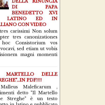
DELLA RINUNCIA
DI PAPA
BENEDETTO XVI
N LATINO ED IN
ALIANO CON VIDEO
tres carissimi Non solum
pter tres canonizationes
 hoc Consistorium vos
vocavi, sed etiam ut vobis
cisionem magni momenti
L MARTELLO DELLE
EGHE"...IN PDF!!!!
 Malleus Maleficarum ,
rimenti detto "Il Martello
le Streghe" è un testo
atto in latino e pubblicato