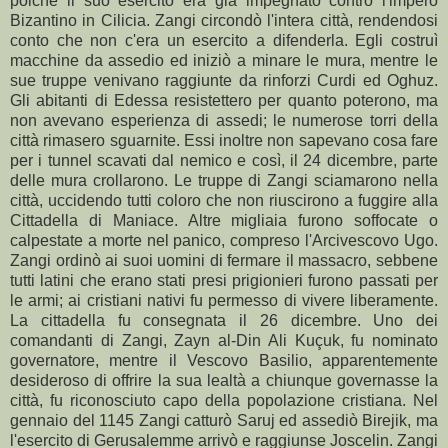
poiché il suo esercito era già impegnato contro l'impero
Bizantino in Cilicia. Zangi circondò l'intera città, rendendosi
conto che non c'era un esercito a difenderla. Egli costruì
macchine da assedio ed iniziò a minare le mura, mentre le
sue truppe venivano raggiunte da rinforzi Curdi ed Oghuz.
Gli abitanti di Edessa resistettero per quanto poterono, ma
non avevano esperienza di assedi; le numerose torri della
città rimasero sguarnite. Essi inoltre non sapevano cosa fare
per i tunnel scavati dal nemico e così, il 24 dicembre, parte
delle mura crollarono. Le truppe di Zangi sciamarono nella
città, uccidendo tutti coloro che non riuscirono a fuggire alla
Cittadella di Maniace. Altre migliaia furono soffocate o
calpestate a morte nel panico, compreso l'Arcivescovo Ugo.
Zangi ordinò ai suoi uomini di fermare il massacro, sebbene
tutti latini che erano stati presi prigionieri furono passati per
le armi; ai cristiani nativi fu permesso di vivere liberamente.
La cittadella fu consegnata il 26 dicembre. Uno dei
comandanti di Zangi, Zayn al-Din Ali Kuçuk, fu nominato
governatore, mentre il Vescovo Basilio, apparentemente
desideroso di offrire la sua lealtà a chiunque governasse la
città, fu riconosciuto capo della popolazione cristiana. Nel
gennaio del 1145 Zangi catturò Saruj ed assediò Birejik, ma
l'esercito di Gerusalemme arrivò e raggiunse Joscelin. Zangi