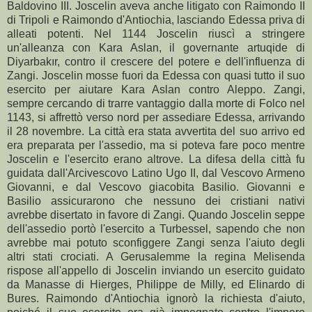
Baldovino III. Joscelin aveva anche litigato con Raimondo II
di Tripoli e Raimondo d'Antiochia, lasciando Edessa priva di
alleati potenti. Nel 1144 Joscelin riuscì a stringere
un'alleanza con Kara Aslan, il governante artuqide di
Diyarbakır, contro il crescere del potere e dell'influenza di
Zangi. Joscelin mosse fuori da Edessa con quasi tutto il suo
esercito per aiutare Kara Aslan contro Aleppo. Zangi,
sempre cercando di trarre vantaggio dalla morte di Folco nel
1143, si affrettò verso nord per assediare Edessa, arrivando
il 28 novembre. La città era stata avvertita del suo arrivo ed
era preparata per l'assedio, ma si poteva fare poco mentre
Joscelin e l'esercito erano altrove. La difesa della città fu
guidata dall'Arcivescovo Latino Ugo II, dal Vescovo Armeno
Giovanni, e dal Vescovo giacobita Basilio. Giovanni e
Basilio assicurarono che nessuno dei cristiani nativi
avrebbe disertato in favore di Zangi. Quando Joscelin seppe
dell'assedio portò l'esercito a Turbessel, sapendo che non
avrebbe mai potuto sconfiggere Zangi senza l'aiuto degli
altri stati crociati. A Gerusalemme la regina Melisenda
rispose all'appello di Joscelin inviando un esercito guidato
da Manasse di Hierges, Philippe de Milly, ed Elinardo di
Bures. Raimondo d'Antiochia ignorò la richiesta d'aiuto,