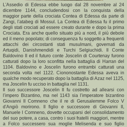
L'Assedio di Edessa ebbe luogo dal 28 novembre al 24
dicembre 1144, concludendosi con la conquista della
maggior parte della crociata Contea di Edessa da parte di
Zangi, l'atabeg di Mossul. La Contea di Edessa fu il primo
degli stati crociati ad essere creato durante e dopo la prima
Crociata. Era anche quello situato più a nord, il più debole
ed il meno popolato; di conseguenza fu soggetto a frequenti
attacchi dei circostanti stati musulmani, governati da
Artuqidi, Danishmendidi e Turchi Selgiuchidi. Il Conte
Baldovino II ed il futuro conte Joscelin di Courtenay furono
catturati dopo la loro sconfitta nella battaglia di Harran del
1104. Baldovino e Joscelin furono entrambi catturati una
seconda volta nel 1122. Ciononostante Edessa aveva in
qualche modo recuperato dopo la battaglia di Azaz nel 1125,
ma Joscelin fu ucciso in battaglia nel 1131.
Il suo successore Joscelin II fu costretto ad allearsi con
l'impero Bizantino, ma nel 1143 sia l'imperatore bizantino
Giovanni II Comneno che il re di Gerusalemme Folco V
d'Angiò morirono. Il figlio e successore di Giovanni II,
Manuele I Comneno, dovette occuparsi del consolidamento
del suo potere, a casa, contro i suoi fratelli maggiori, mentre
a Folco successero sua moglie Melisenda e suo figlio