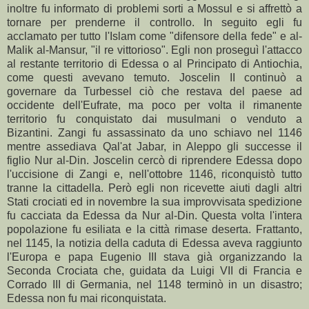
inoltre fu informato di problemi sorti a Mossul e si affrettò a
tornare per prenderne il controllo. In seguito egli fu
acclamato per tutto l'Islam come "difensore della fede" e al-
Malik al-Mansur, "il re vittorioso". Egli non proseguì l'attacco
al restante territorio di Edessa o al Principato di Antiochia,
come questi avevano temuto. Joscelin II continuò a
governare da Turbessel ciò che restava del paese ad
occidente dell'Eufrate, ma poco per volta il rimanente
territorio fu conquistato dai musulmani o venduto a
Bizantini. Zangi fu assassinato da uno schiavo nel 1146
mentre assediava Qal'at Jabar, in Aleppo gli successe il
figlio Nur al-Din. Joscelin cercò di riprendere Edessa dopo
l'uccisione di Zangi e, nell'ottobre 1146, riconquistò tutto
tranne la cittadella. Però egli non ricevette aiuti dagli altri
Stati crociati ed in novembre la sua improvvisata spedizione
fu cacciata da Edessa da Nur al-Din. Questa volta l'intera
popolazione fu esiliata e la città rimase deserta. Frattanto,
nel 1145, la notizia della caduta di Edessa aveva raggiunto
l'Europa e papa Eugenio III stava già organizzando la
Seconda Crociata che, guidata da Luigi VII di Francia e
Corrado III di Germania, nel 1148 terminò in un disastro;
Edessa non fu mai riconquistata.