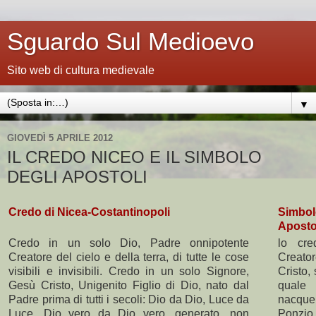
Sguardo Sul Medioevo
Sito web di cultura medievale
▼
GIOVEDÌ 5 APRILE 2012
IL CREDO NICEO E IL SIMBOLO
DEGLI APOSTOLI
Credo di Nicea-Costantinopoli
Simbol
Aposto
Credo in un solo Dio, Padre onnipotente
lo cre
Creatore del cielo e della terra, di tutte le cose
Creator
visibili e invisibili. Credo in un solo Signore,
Cristo,
Gesù Cristo, Unigenito Figlio di Dio, nato dal
quale 
Padre prima di tutti i secoli: Dio da Dio, Luce da
nacque
Luce, Dio vero da Dio vero, generato, non
Ponzio 