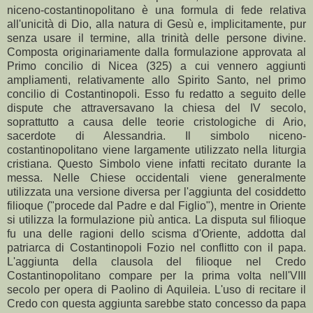
niceno-costantinopolitano è una formula di fede relativa
all'unicità di Dio, alla natura di Gesù e, implicitamente, pur
senza usare il termine, alla trinità delle persone divine.
Composta originariamente dalla formulazione approvata al
Primo concilio di Nicea (325) a cui vennero aggiunti
ampliamenti, relativamente allo Spirito Santo, nel primo
concilio di Costantinopoli. Esso fu redatto a seguito delle
dispute che attraversavano la chiesa del IV secolo,
soprattutto a causa delle teorie cristologiche di Ario,
sacerdote di Alessandria. Il simbolo niceno-
costantinopolitano viene largamente utilizzato nella liturgia
cristiana. Questo Simbolo viene infatti recitato durante la
messa. Nelle Chiese occidentali viene generalmente
utilizzata una versione diversa per l'aggiunta del cosiddetto
filioque ("procede dal Padre e dal Figlio"), mentre in Oriente
si utilizza la formulazione più antica. La disputa sul filioque
fu una delle ragioni dello scisma d'Oriente, addotta dal
patriarca di Costantinopoli Fozio nel conflitto con il papa.
L'aggiunta della clausola del filioque nel Credo
Costantinopolitano compare per la prima volta nell'VIII
secolo per opera di Paolino di Aquileia. L'uso di recitare il
Credo con questa aggiunta sarebbe stato concesso da papa