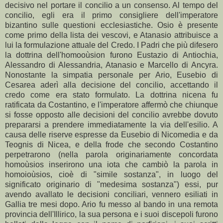
decisivo nel portare il concilio a un consenso. Al tempo del
concilio, egli era il primo consigliere dell'imperatore
bizantino sulle questioni ecclesiastiche. Osio è presente
come primo della lista dei vescovi, e Atanasio attribuisce a
lui la formulazione attuale del Credo. I Padri che più difesero
la dottrina dell'homooùsion furono Eustazio di Antiochia,
Alessandro di Alessandria, Atanasio e Marcello di Ancyra.
Nonostante la simpatia personale per Ario, Eusebio di
Cesarea aderì alla decisione del concilio, accettando il
credo come era stato formulato. La dottrina nicena fu
ratificata da Costantino, e l'imperatore affermò che chiunque
si fosse opposto alle decisioni del concilio avrebbe dovuto
prepararsi a prendere immediatamente la via dell'esilio. A
causa delle riserve espresse da Eusebio di Nicomedia e da
Teognis di Nicea, e della frode che secondo Costantino
perpetrarono (nella parola originariamente concordata
homoùsios inserirono una iota che cambiò la parola in
homoioùsios, cioè di "simile sostanza", in luogo del
significato originario di "medesima sostanza") essi, pur
avendo avallato le decisioni conciliari, vennero esiliati in
Gallia tre mesi dopo. Ario fu messo al bando in una remota
provincia dell'Illirico, la sua persona e i suoi discepoli furono