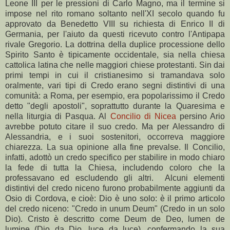
Leone III per le pressioni di Carlo Magno, ma il termine si
impose nel rito romano soltanto nell'XI secolo quando fu
approvato da Benedetto VIII su richiesta di Enrico II di
Germania, per l'aiuto da questi ricevuto contro l'Antipapa
rivale Gregorio. La dottrina della duplice processione dello
Spirito Santo è tipicamente occidentale, sia nella chiesa
cattolica latina che nelle maggiori chiese protestanti. Sin dai
primi tempi in cui il cristianesimo si tramandava solo
oralmente, vari tipi di Credo erano segni distintivi di una
comunità: a Roma, per esempio, era popolarissimo il Credo
detto "degli apostoli", soprattutto durante la Quaresima e
nella liturgia di Pasqua. Al
Concilio di Nicea
persino Ario
avrebbe potuto citare il suo credo. Ma per Alessandro di
Alessandria, e i suoi sostenitori, occorreva maggiore
chiarezza. La sua opinione alla fine prevalse. Il Concilio,
infatti, adottò un credo specifico per stabilire in modo chiaro
la fede di tutta la Chiesa, includendo coloro che la
professavano ed escludendo gli altri. Alcuni elementi
distintivi del credo niceno furono probabilmente aggiunti da
Osio di Cordova, e cioè: Dio è uno solo: è il primo articolo
del credo niceno: "Credo in unum Deum" (Credo in un solo
Dio). Cristo è descritto come Deum de Deo, lumen de
lumine (Dio da Dio, luce da luce), confermando la sua