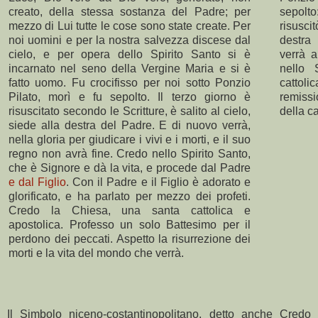
creato, della stessa sostanza del Padre; per
sepolto:
mezzo di Lui tutte le cose sono state create. Per
risuscit
noi uomini e per la nostra salvezza discese dal
destra
cielo, e per opera dello Spirito Santo si è
verrà a
incarnato nel seno della Vergine Maria e si è
nello 
fatto uomo. Fu crocifisso per noi sotto Ponzio
cattol
Pilato, morì e fu sepolto. Il terzo giorno è
remissi
risuscitato secondo le Scritture, è salito al cielo,
della ca
siede alla destra del Padre. E di nuovo verrà,
nella gloria per giudicare i vivi e i morti, e il suo
regno non avrà fine. Credo nello Spirito Santo,
che è Signore e dà la vita, e procede dal Padre
e dal Figlio
. Con il Padre e il Figlio è adorato e
glorificato, e ha parlato per mezzo dei profeti.
Credo la Chiesa, una santa cattolica e
apostolica. Professo un solo Battesimo per il
perdono dei peccati. Aspetto la risurrezione dei
morti e la vita del mondo che verrà.
Il Simbolo niceno-costantinopolitano, detto anche Credo