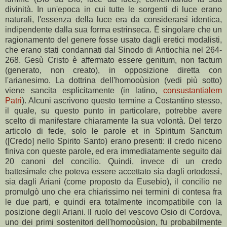
divinità. In un'epoca in cui tutte le sorgenti di luce erano
naturali, l'essenza della luce era da considerarsi identica,
indipendente dalla sua forma estrinseca. È singolare che un
ragionamento del genere fosse usato dagli eretici modalisti,
che erano stati condannati dal Sinodo di Antiochia nel 264-
268. Gesù Cristo è affermato essere genitum, non factum
(generato, non creato), in opposizione diretta con
l'arianesimo. La dottrina dell'homooùsion (vedi più sotto)
viene sancita esplicitamente (in latino,
consustantialem
Patri
). Alcuni ascrivono questo termine a Costantino stesso,
il quale, su questo punto in particolare, potrebbe avere
scelto di manifestare chiaramente la sua volontà. Del terzo
articolo di fede, solo le parole et in Spiritum Sanctum
([Credo] nello Spirito Santo) erano presenti: il credo niceno
finiva con queste parole, ed era immediatamente seguito dai
20 canoni del concilio. Quindi, invece di un credo
battesimale che poteva essere accettato sia dagli ortodossi,
sia dagli Ariani (come proposto da Eusebio), il concilio ne
promulgò uno che era chiarissimo nei termini di contesa fra
le due parti, e quindi era totalmente incompatibile con la
posizione degli Ariani. Il ruolo del vescovo Osio di Cordova,
uno dei primi sostenitori dell'homooùsion, fu probabilmente