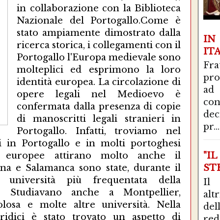
in collaborazione con la Biblioteca
Nazionale del Portogallo.Come è
stato ampiamente dimostrato dalla
I
ricerca storica, i collegamenti con il
IT
Portogallo l'Europa medievale sono
Fra
molteplici ed esprimono la loro
pro
identità europea. La circolazione di
ad
opere legali nel Medioevo è
con
confermata dalla presenza di copie
de
di manoscritti legali stranieri in
pr...
Portogallo. Infatti, troviamo nel
i in Portogallo e in molti portoghesi
ità europee attirano molto anche il
"I
gna e Salamanca sono state, durante il
STR
 università più frequentata della
Il
e. Studiavano anche a Montpellier,
alt
olosa e molte altre università. Nella
del
uridici è stato trovato un aspetto di
red