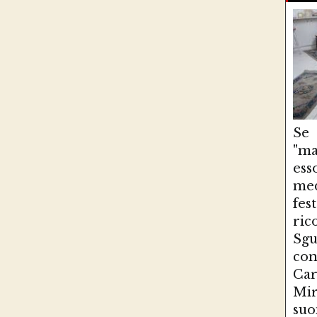
Se
"ma
es
med
fe
ri
Sg
con
Ca
Mir
suo