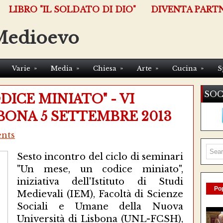
LIBRO "IL SOLDATO DI DIO"
DIVENTA PART
Medioevo
»
»
»
»
»
Varie
Media
Chiesa
Arte
Cucina
S
SOC
DICE MINIATO" - VI
BONA 5 SETTEMBRE 2013
nts
Sesto incontro del ciclo di seminari
"Un mese, un codice miniato",
iniziativa dell'Istituto di Studi
Pop
Medievali (IEM), Facoltà di Scienze
Sociali e Umane della Nuova
Università di Lisbona (UNL-FCSH),