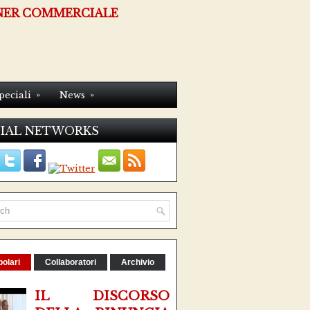
NER COMMERCIALE
»
»
peciali
News
IAL NETWORKS
olari
Collaboratori
Archivio
IL DISCORSO