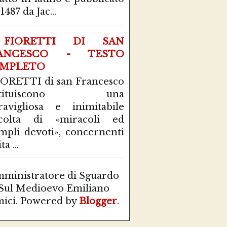
1487 da Jac...
FIORETTI DI SAN
ANCESCO - TESTO
MPLETO
IORETTI di san Francesco
stituiscono una
avigliosa e inimitabile
ccolta di «miracoli ed
mpli devoti», concernenti
ta ...
ministratore di Sguardo
Sul Medioevo Emiliano
ici. Powered by
Blogger
.