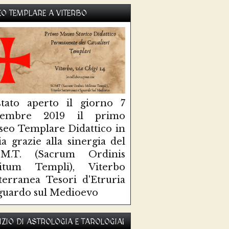
O TEMPLARE A VITERBO
tato aperto il giorno 7
ttembre 2019 il primo
eo Templare Didattico in
lia grazie alla sinergia del
O.M.T. (Sacrum Ordinis
litum Templi), Viterbo
terranea Tesori d'Etruria
guardo sul Medioevo
IZIO DI ASTROLOGIA E TAROLOGIA!