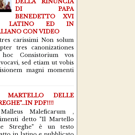
DELLA RINUNCIA
DI PAPA
BENEDETTO XVI
N LATINO ED IN
ALIANO CON VIDEO
tres carissimi Non solum
pter tres canonizationes
 hoc Consistorium vos
vocavi, sed etiam ut vobis
cisionem magni momenti
L MARTELLO DELLE
EGHE"...IN PDF!!!!
 Malleus Maleficarum ,
rimenti detto "Il Martello
le Streghe" è un testo
atto in latino e pubblicato