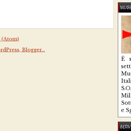
MUSE
 (Atom)
È s
se
Mus
Ita
S.
Mi
Sot
e S
SERV