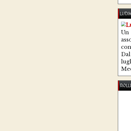
LUDI
Un
ass
co
Dal 
lug
Med
ROLL