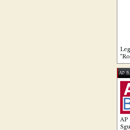
Leg
"Ro
AP B
AP
Sg