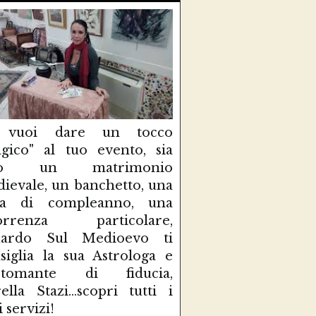
 vuoi dare un tocco
gico" al tuo evento, sia
so un matrimonio
ievale, un banchetto, una
sta di compleanno, una
correnza particolare,
uardo Sul Medioevo ti
siglia la sua Astrologa e
rtomante di fiducia,
ella Stazi...scopri tutti i
i servizi!