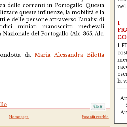
ea delle correnti in Portogallo. Questa
nel 
izzare queste influenze, la mobilità e la
i e delle persone attraverso l'analisi di
I 
idici miniati manoscritti medievali
FR
 Nazionale del Portogallo (Alc. 365, Alc.
CO
I F
co
condotta da
Maria Alessandra Bilotta
mer
ra
ese
la vi
Am
llo
Am
Home page
Post più vecchio