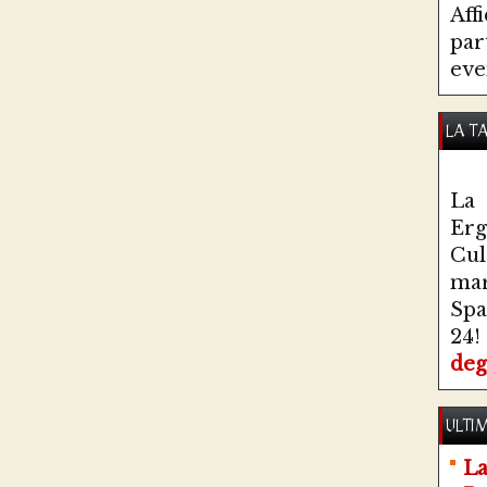
Aff
par
eve
LA T
La 
Erg
Cul
ma
Spa
24!
deg
ULTIM
La