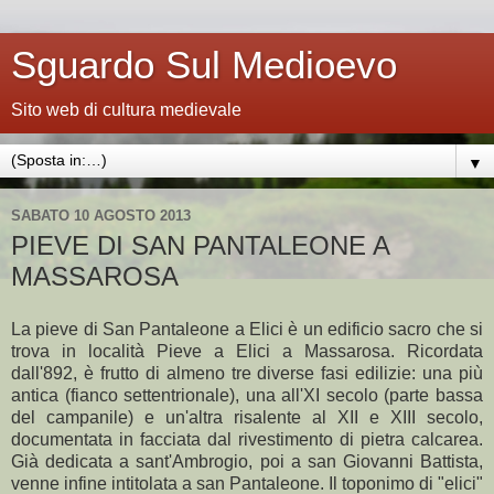
Sguardo Sul Medioevo
Sito web di cultura medievale
▼
SABATO 10 AGOSTO 2013
PIEVE DI SAN PANTALEONE A
MASSAROSA
La pieve di San Pantaleone a Elici è un edificio sacro che si
trova in località Pieve a Elici a Massarosa. Ricordata
dall'892, è frutto di almeno tre diverse fasi edilizie: una più
antica (fianco settentrionale), una all'XI secolo (parte bassa
del campanile) e un'altra risalente al XII e XIII secolo,
documentata in facciata dal rivestimento di pietra calcarea.
Già dedicata a sant'Ambrogio, poi a san Giovanni Battista,
venne infine intitolata a san Pantaleone. Il toponimo di "elici"