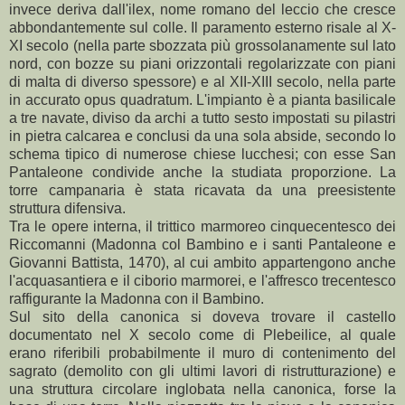
invece deriva dall'ilex, nome romano del leccio che cresce
abbondantemente sul colle. Il paramento esterno risale al X-
XI secolo (nella parte sbozzata più grossolanamente sul lato
nord, con bozze su piani orizzontali regolarizzate con piani
di malta di diverso spessore) e al XII-XIII secolo, nella parte
in accurato opus quadratum. L'impianto è a pianta basilicale
a tre navate, diviso da archi a tutto sesto impostati su pilastri
in pietra calcarea e conclusi da una sola abside, secondo lo
schema tipico di numerose chiese lucchesi; con esse San
Pantaleone condivide anche la studiata proporzione. La
torre campanaria è stata ricavata da una preesistente
struttura difensiva.
Tra le opere interna, il trittico marmoreo cinquecentesco dei
Riccomanni (Madonna col Bambino e i santi Pantaleone e
Giovanni Battista, 1470), al cui ambito appartengono anche
l'acquasantiera e il ciborio marmorei, e l'affresco trecentesco
raffigurante la Madonna con il Bambino.
Sul sito della canonica si doveva trovare il castello
documentato nel X secolo come di Plebeilice, al quale
erano riferibili probabilmente il muro di contenimento del
sagrato (demolito con gli ultimi lavori di ristrutturazione) e
una struttura circolare inglobata nella canonica, forse la