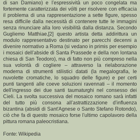
di san Damiano) e l'espressività un poco congelata ma
fortemente caratterizzata dei vólti per risolvere con efficacia
il problema di una rappresentazione a sette figure, spesso
resa difficile dalla necessità di contenere tutte le immagini
senza rinunciare alla loro visibilità dalla distanza. Secondo
Gugliemo Matthiae,[2] questo artista detta addirittura un
modulo rappresentativo destinato per parecchi decenni a
divenire normativo a Roma (si vedano in primis per esempio
i mosaici dell'abside di Santa Prassede e della non lontana
chiesa di San Teodoro), ma di fatto non più compreso nella
sua volontà di cogliere – attraverso la rielaborazione
moderna di strumenti stilistici datati (la megalografia, le
nuvolette cromatiche, lo squadro delle figure) e per certi
punti tangenti alle coeve soluzioni ravennati – il momento
dell'ingresso dei due santi taumaturghi nel consesso dei
Cieli. La svolta successiva del mosaico romano sarà infatti
del tutto più consona all'astrattizzazione d'influenza
bizantina (absidi di Sant'Agnese o Santo Stefano Rotondo),
ciò che fa di questo mosaico forse l'ultimo capolavoro della
pittura romana paleocristiana.
Fonte: Wikipedia