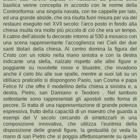
basilica venne concepita in accordo con le norme della
Controriforma: una singola navata, con tre cappelle per lato,
ed una grande abside, che ora risulta fuori misura per via del
restauro eseguito nel XVII secolo: l'arco posto in fondo alla
chiesa risulta ora molto più piccolo di ciò che era un tempo.
Il catino dell'abside fu decorato intorno al 530 a mosaico con
una scena rappresentante l'accoglienza nei Cieli dei due
santi titolari della chiesa. Al centro domina la figura del
Cristo con un rotolo nella mano sinistra e con la destra
indicante una stella, rialzato rispetto alle altre figure e
poggiante su nuvolette rosse e bluastre, che invadono
anche il cielo blu alle sue spalle, mentre ai suoi lati su un
idilliaco praticello si dispongono Paolo, san Cosma e papa
Felice IV che offre il modellino della chiesa a sinistra e, a
destra, Pietro, san Damiano e Teodoro . Nel tamburo
sottostante sono rappresentati gli apostoli sotto forma di
pecore. Si tratta di una rappresentazione di grande potenza
espressiva, frutto della capacità di un maestro che guarda a
esempi del V secolo cercando di sintetizzarli in una
composizione innovativa, che utilizza l'euritmia della
disposizione delle grandi figure, la gestualità (si veda la
mano di san Pietro che si poggia affettuosamente su quella