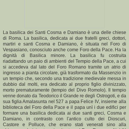
La basilica dei Santi Cosma e Damiano è una delle chiese
di Roma. La basilica, dedicata ai due fratelli greci, dottori,
martiri e santi Cosma e Damiano, è situata nel Foro di
Vespasiano, conosciuto anche come Foro della Pace. Ha la
dignità di Basilica minore. La basilica fu costruita
riadattando un paio di ambienti del Tempio della Pace, a cui
si accedeva dal lato del Foro Romano tramite un atrio di
ingresso a pianta circolare, già trasformato da Massenzio in
un tempio che, secondo una tradizione medievale messa in
dubbio dal molti, era dedicato al proprio figlio divinizzato,
morto prematuramente (tempio del Divo Romolo). Il tempio
venne donato da Teodorico il Grande re degli Ostrogoti, e da
sua figlia Amalasunta nel 527 a papa Felice IV, insieme alla
biblioteca del Foro della Pace e il papa unì i due edifici per
formare una basilica dedicata ai due santi greci, Cosma e
Damiano, in contrasto con l'antico culto dei Dioscuri,
Castore e Polluce, che erano stati venerati sino alla