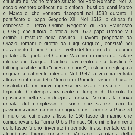
chiusura nel vicino tempio situato nel Foro Romano. Nel IX
secolo vennero collocati nella chiesa i busti dei santi Marco
e Marcello, che vennero riscoperti nel 1583 durante il
pontificato di papa Gregorio XIII. Nel 1512 la chiesa fu
concessa al Terzo Ordine Regolare di San Francesco
(T.O.R.), che tuttora la officia. Nel 1632 papa Urbano VIII
ordinò il restauro della basilica. Il lavoro, progettato da
Orazio Torriani e diretto da Luigi Arrigucci, consisté nel
rialzamento di ben 7 m del livello del terreno, che fu quindi
portato alla quota del Campo Vaccino, in modo da evitare
infiltrazioni d'acqua. L'antico pavimento della basilica è
tutt'oggi visibile nella "chiesa inferiore", costituita negli spazi
originari attualmente interrati. Nel 1947 la vecchia entrata
attraverso il cosiddetto "tempio di Romolo" venne chiusa e
sostituita da un nuovo ingresso realizzato su via dei Fori
Imperiali. Contemporaneamente il tempio di Romolo fu
ripristinato nello stato di epoca romana. Vicino alla nuova
entrata del complesso ci sono due stanze, con la
pavimentazione marmorea originale del Foro della Pace ed
il muro su cui erano affisse le 150 lastre di marmo che
componevano la Forma Urbis Romae. Oltre mille frammenti
delle lastre furono rinvenute in periodo rinascimentale ed in
alcuni casi furono copiate in Vaticano. La pianta della