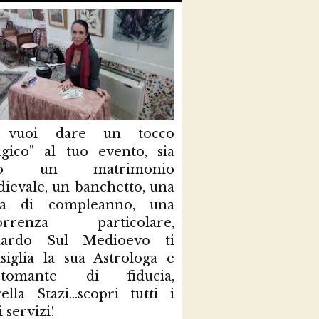
 vuoi dare un tocco
gico" al tuo evento, sia
so un matrimonio
ievale, un banchetto, una
sta di compleanno, una
correnza particolare,
uardo Sul Medioevo ti
siglia la sua Astrologa e
rtomante di fiducia,
ella Stazi...scopri tutti i
i servizi!