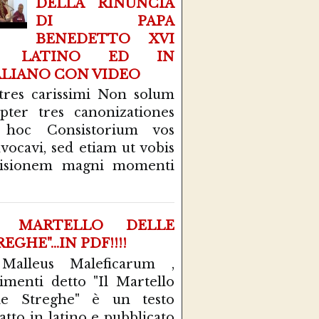
DELLA RINUNCIA
DI PAPA
BENEDETTO XVI
N LATINO ED IN
ALIANO CON VIDEO
tres carissimi Non solum
pter tres canonizationes
 hoc Consistorium vos
vocavi, sed etiam ut vobis
cisionem magni momenti
L MARTELLO DELLE
EGHE"...IN PDF!!!!
 Malleus Maleficarum ,
rimenti detto "Il Martello
le Streghe" è un testo
atto in latino e pubblicato