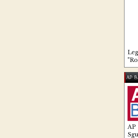
Leg
"Ro
AP B
AP
Sg