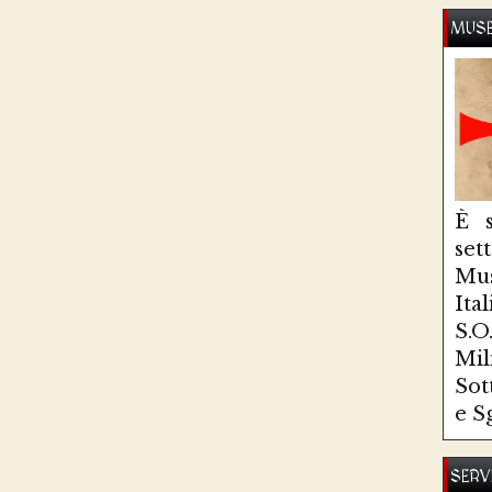
MUSE
È s
se
Mus
Ita
S.
Mi
Sot
e S
SERV