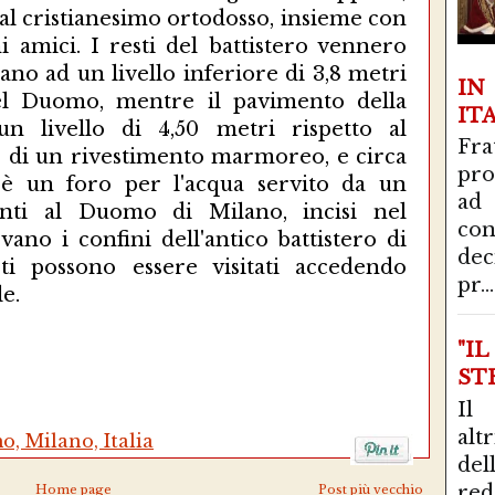
l cristianesimo ortodosso, insieme con
ni amici. I resti del battistero vennero
vano ad un livello inferiore di 3,8 metri
I
el Duomo, mentre il pavimento della
IT
n livello di 4,50 metri rispetto al
Fra
e di un rivestimento marmoreo, e circa
pro
i è un foro per l'acqua servito da un
ad
anti al Duomo di Milano, incisi nel
con
vano i confini dell'antico battistero di
de
ti possono essere visitati accedendo
pr...
le.
"I
STR
Il
alt
, Milano, Italia
del
red
Home page
Post più vecchio