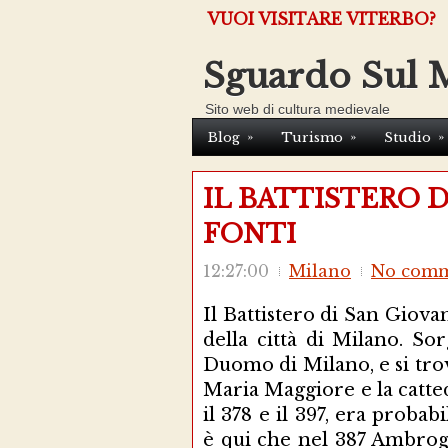
VUOI VISITARE VITERBO?
Sguardo Sul 
Sito web di cultura medievale
»
»
»
Blog
Turismo
Studio
IL BATTISTERO D
FONTI
12:27:00
Milano
No comm
Il Battistero di San Giovan
della città di Milano. So
Duomo di Milano, e si trov
Maria Maggiore e la catted
il 378 e il 397, era proba
è qui che nel 387 Ambrog