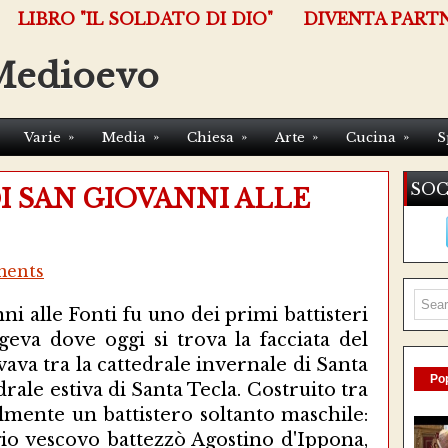
LIBRO "IL SOLDATO DI DIO"
DIVENTA PART
Medioevo
»
»
»
»
»
Varie
Media
Chiesa
Arte
Cucina
S
SOC
I SAN GIOVANNI ALLE
ents
ni alle Fonti fu uno dei primi battisteri
rgeva dove oggi si trova la facciata del
ava tra la cattedrale invernale di Santa
Pop
rale estiva di Santa Tecla. Costruito tra
bilmente un battistero soltanto maschile:
io vescovo battezzò Agostino d'Ippona,