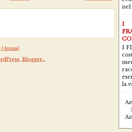
nel 
I 
FR
CO
I F
 (Atom)
co
mer
ra
ese
la vi
Am
Am