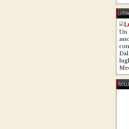
LUDI
Un
ass
co
Dal 
lug
Med
ROLL