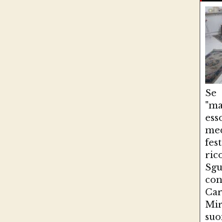
Se
"ma
es
med
fe
ri
Sg
con
Ca
Mir
suo