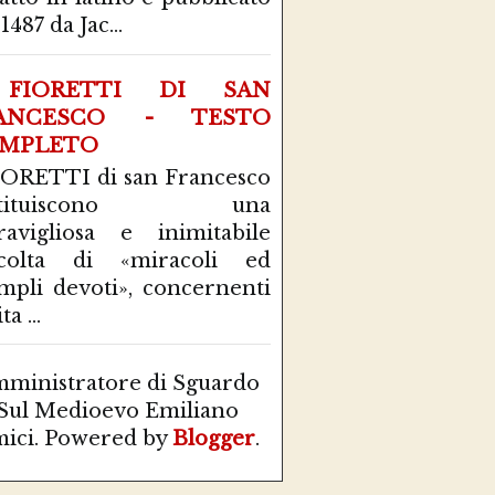
1487 da Jac...
FIORETTI DI SAN
ANCESCO - TESTO
MPLETO
IORETTI di san Francesco
stituiscono una
avigliosa e inimitabile
ccolta di «miracoli ed
mpli devoti», concernenti
ta ...
ministratore di Sguardo
Sul Medioevo Emiliano
ici. Powered by
Blogger
.