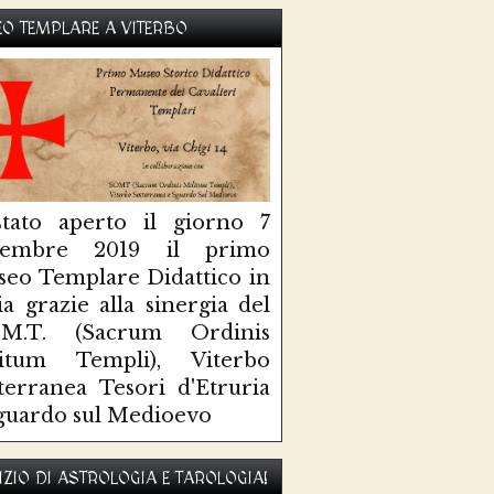
O TEMPLARE A VITERBO
tato aperto il giorno 7
ttembre 2019 il primo
eo Templare Didattico in
lia grazie alla sinergia del
O.M.T. (Sacrum Ordinis
litum Templi), Viterbo
terranea Tesori d'Etruria
guardo sul Medioevo
IZIO DI ASTROLOGIA E TAROLOGIA!