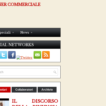
NER COMMERCIALE
»
»
peciali
News
IAL NETWORKS
olari
Collaboratori
Archivio
IL DISCORSO