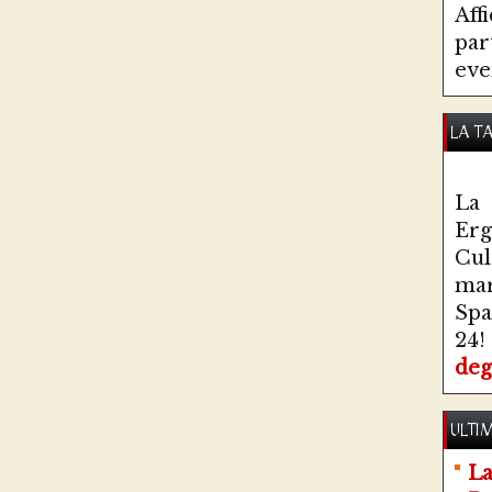
Aff
par
eve
LA T
La 
Erg
Cul
ma
Spa
24!
deg
ULTIM
La