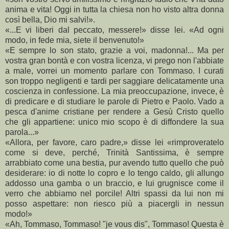
anima e vita! Oggi in tutta la chiesa non ho visto altra donna
così bella, Dio mi salvi!».
«...E vi liberi dal peccato, messere!» disse lei. «Ad ogni
modo, in fede mia, siete il benvenuto!»
«E sempre lo son stato, grazie a voi, madonna!... Ma per
vostra gran bontà e con vostra licenza, vi prego non l'abbiate
a male, vorrei un momento parlare con Tommaso. I curati
son troppo negligenti e tardi per saggiare delicatamente una
coscienza in confessione. La mia preoccupazione, invece, è
di predicare e di studiare le parole di Pietro e Paolo. Vado a
pesca d'anime cristiane per rendere a Gesù Cristo quello
che gli appartiene: unico mio scopo è di diffondere la sua
parola...»
«Allora, per favore, caro padre,» disse lei «rimproveratelo
come si deve, perché, Trinità Santissima, è sempre
arrabbiato come una bestia, pur avendo tutto quello che può
desiderare: io di notte lo copro e lo tengo caldo, gli allungo
addosso una gamba o un braccio, e lui grugnisce come il
verro che abbiamo nel porcile! Altri spassi da lui non mi
posso aspettare: non riesco più a piacergli in nessun
modo!»
«Ah, Tommaso, Tommaso! "je vous dis", Tommaso! Questa è