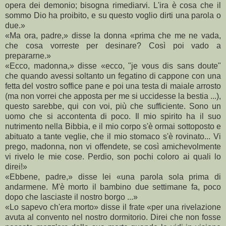
opera dei demonio; bisogna rimediarvi. L'ira è cosa che il
sommo Dio ha proibito, e su questo voglio dirti una parola o
due.»
«Ma ora, padre,» disse la donna «prima che me ne vada,
che cosa vorreste per desinare? Così poi vado a
prepararne.»
«Ecco, madonna,» disse «ecco, "je vous dis sans doute"
che quando avessi soltanto un fegatino di cappone con una
fetta del vostro soffice pane e poi una testa di maiale arrosto
(ma non vorrei che apposta per me si uccidesse la bestia ...),
questo sarebbe, qui con voi, più che sufficiente. Sono un
uomo che si accontenta di poco. Il mio spirito ha il suo
nutrimento nella Bibbia, e il mio corpo s'è ormai sottoposto e
abituato a tante veglie, che il mio stomaco s'è rovinato... Vi
prego, madonna, non vi offendete, se così amichevolmente
vi rivelo le mie cose. Perdio, son pochi coloro ai quali lo
direi!»
«Ebbene, padre,» disse lei «una parola sola prima di
andarmene. M'è morto il bambino due settimane fa, poco
dopo che lasciaste il nostro borgo ...»
«Lo sapevo ch'era morto» disse il frate «per una rivelazione
avuta al convento nel nostro dormitorio. Direi che non fosse