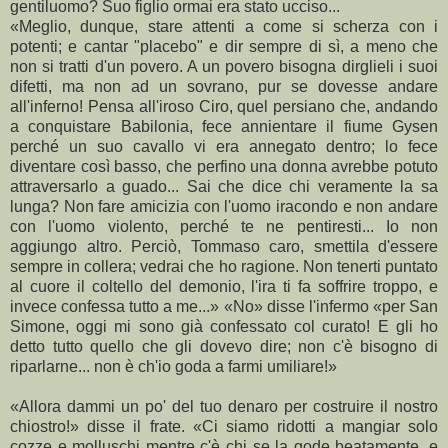
gentiluomo? Suo figlio ormai era stato ucciso...
«Meglio, dunque, stare attenti a come si scherza con i
potenti; e cantar "placebo" e dir sempre di sì, a meno che
non si tratti d'un povero. A un povero bisogna dirglieli i suoi
difetti, ma non ad un sovrano, pur se dovesse andare
all'inferno! Pensa all'iroso Ciro, quel persiano che, andando
a conquistare Babilonia, fece annientare il fiume Gysen
perché un suo cavallo vi era annegato dentro; lo fece
diventare così basso, che perfino una donna avrebbe potuto
attraversarlo a guado... Sai che dice chi veramente la sa
lunga? Non fare amicizia con l'uomo iracondo e non andare
con l'uomo violento, perché te ne pentiresti... Io non
aggiungo altro. Perciò, Tommaso caro, smettila d'essere
sempre in collera; vedrai che ho ragione. Non tenerti puntato
al cuore il coltello del demonio, l'ira ti fa soffrire troppo, e
invece confessa tutto a me...» «No» disse l'infermo «per San
Simone, oggi mi sono già confessato col curato! E gli ho
detto tutto quello che gli dovevo dire; non c'è bisogno di
riparlarne... non è ch'io goda a farmi umiliare!»
«Allora dammi un po' del tuo denaro per costruire il nostro
chiostro!» disse il frate. «Ci siamo ridotti a mangiar solo
cozze e molluschi mentre c'è chi se la gode beatamente, e