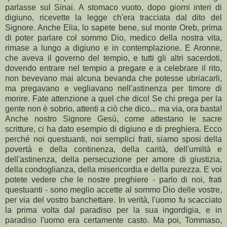
parlasse sul Sinai. A stomaco vuoto, dopo giorni interi di
digiuno, ricevette la legge ch'era tracciata dal dito del
Signore. Anche Elia, lo sapete bene, sul monte Oreb, prima
di poter parlare col sommo Dio, medico della nostra vita,
rimase a lungo a digiuno e in contemplazione. E Aronne,
che aveva il governo del tempio, e tutti gli altri sacerdoti,
dovendo entrare nel tempio a pregare e a celebrare il rito,
non bevevano mai alcuna bevanda che potesse ubriacarli,
ma pregavano e vegliavano nell'astinenza per timore di
morire. Fate attenzione a quel che dico! Se chi prega per la
gente non è sobrio, attenti a ciò che dico... ma via, ora basta!
Anche nostro Signore Gesù, come attestano le sacre
scritture, ci ha dato esempio di digiuno e di preghiera. Ecco
perché noi questuanti, noi semplici frati, siamo sposi della
povertà e della continenza, della carità, dell'umiltà e
dell'astinenza, della persecuzione per amore di giustizia,
della condoglianza, della misericordia e della purezza. E voi
potete vedere che le nostre preghiere - parlo di noi, frati
questuanti - sono meglio accette al sommo Dio delle vostre,
per via del vostro banchettare. In verità, l'uomo fu scacciato
la prima volta dal paradiso per la sua ingordigia, e in
paradiso l'uomo era certamente casto. Ma poi, Tommaso,