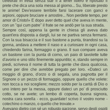
celebrati in fretta senza star lì a tener libero e riposato il
prete che dica una sola messa al giorno... Su, liberate presto
le anime! Dev'essere terribile farsi lacerare con ganci e
arpioni, oppure bruciare e arrostire... Non perdete tempo, per
amor di Cristo!» E dopo aver detto quel che aveva in mente,
con un "qui cum patre" il frate se ne andò per la sua strada.
Sempre così, appena la gente in chiesa gli aveva dato
quant'era disposta a dargli, lui se ne partiva senza fermarsi.
Con la sua bisaccia e il suo bastone a punta, tirandosi su la
gonna, andava a mettere il naso e a curiosare in ogni casa,
chiedendo farina, formaggio o grano. Il suo compare aveva
un bastone con la punta di corno, un paio di tavolette tutte
d'avorio e uno stilo finemente appuntito; e, stando sempre in
piedi, scriveva il nome di tutta la gente che dava qualcosa,
come per dire che avrebbe pregato per loro. «Dateci un
moggio di grano, d'orzo o di segala, una pagnotta per il
Signore o un pezzo di formaggio, oppure quello che volete:
non tocca a noi scegliere; mezzo soldo per la carità di Dio o
uno intero per la messa, oppure dateci un po' di prosciutto
cotto, se ne avete; un lembo di coperta, buona signora,
nostra cara sorella - ecco, guardate! scrivo il vostro nome -
cotechino o manzo, o quello che trovate.»
Avevano dietro con sé un robusto garzone, servo degli ospiti