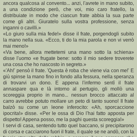
ancora qualcosa al convento... anzi, l'avrete in mano subito,
a una condizione però, che voi, mio caro fratello, la
distribuiate in modo che ciascun frate abbia la sua parte
come gli altri. Giuratelo sulla vostra professione, senza
inganni o cavilli.»
«Lo giuro sulla mia fede!» disse il frate, porgendogli subito
la mano nella sua. «Ecco, ti do la mia parola e non vi verrò
mai meno!»
«Va bene, allora mettetemi una mano sotto la schiena»
disse l'uomo «e frugate bene: sotto il mio sedere troverete
una cosa che ho nascosto in segreto.»
«'Ah!' pensò il frate. 'Questa è roba che viene via con me!' E
giù spinse la mano fino in fondo alla fessura, nella speranza
di trovarvi un dono. E appena l'infermo sentì il frate
annaspare qua e là intorno al pertugio, gli mollò una
scoreggia proprio in mano... nessun brocco attaccato al
carro avrebbe potuto mollare un peto di tanto suono! Il frate
balzò su come un leone inferocito: «Ah, sporcaccione
ipocrita!» disse. «Per le ossa di Dio l'hai fatto apposta per
dispetto! Appena posso, me la paghi questa scoreggia!»
I servi di casa, sentendo tutto quel baccano, si precipitarono
di corsa e cacciarono fuori il frate, il quale se ne andò, con la