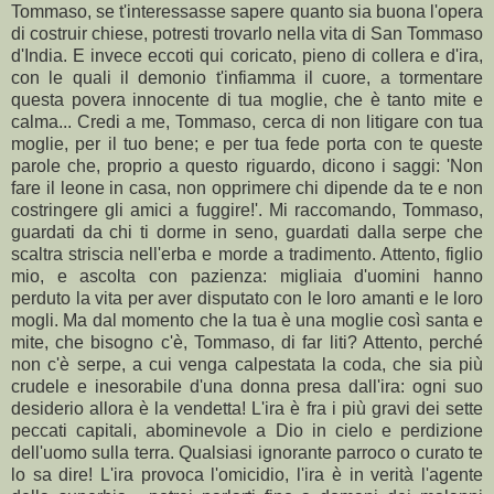
Tommaso, se t'interessasse sapere quanto sia buona l'opera
di costruir chiese, potresti trovarlo nella vita di San Tommaso
d'India. E invece eccoti qui coricato, pieno di collera e d'ira,
con le quali il demonio t'infiamma il cuore, a tormentare
questa povera innocente di tua moglie, che è tanto mite e
calma... Credi a me, Tommaso, cerca di non litigare con tua
moglie, per il tuo bene; e per tua fede porta con te queste
parole che, proprio a questo riguardo, dicono i saggi: 'Non
fare il leone in casa, non opprimere chi dipende da te e non
costringere gli amici a fuggire!'. Mi raccomando, Tommaso,
guardati da chi ti dorme in seno, guardati dalla serpe che
scaltra striscia nell'erba e morde a tradimento. Attento, figlio
mio, e ascolta con pazienza: migliaia d'uomini hanno
perduto la vita per aver disputato con le loro amanti e le loro
mogli. Ma dal momento che la tua è una moglie così santa e
mite, che bisogno c'è, Tommaso, di far liti? Attento, perché
non c'è serpe, a cui venga calpestata la coda, che sia più
crudele e inesorabile d'una donna presa dall'ira: ogni suo
desiderio allora è la vendetta! L'ira è fra i più gravi dei sette
peccati capitali, abominevole a Dio in cielo e perdizione
dell'uomo sulla terra. Qualsiasi ignorante parroco o curato te
lo sa dire! L'ira provoca l'omicidio, l'ira è in verità l'agente