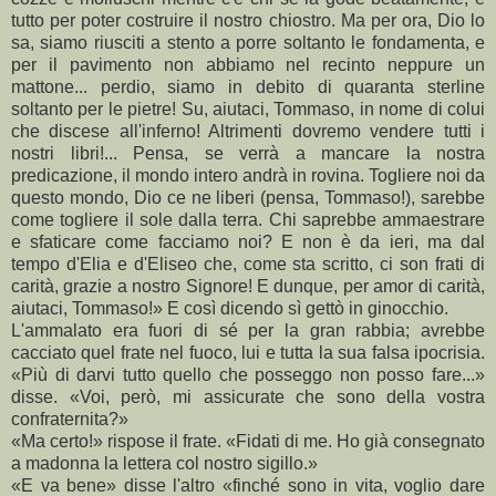
tutto per poter costruire il nostro chiostro. Ma per ora, Dio lo
sa, siamo riusciti a stento a porre soltanto le fondamenta, e
per il pavimento non abbiamo nel recinto neppure un
mattone... perdio, siamo in debito di quaranta sterline
soltanto per le pietre! Su, aiutaci, Tommaso, in nome di colui
che discese all'inferno! Altrimenti dovremo vendere tutti i
nostri libri!... Pensa, se verrà a mancare la nostra
predicazione, il mondo intero andrà in rovina. Togliere noi da
questo mondo, Dio ce ne liberi (pensa, Tommaso!), sarebbe
come togliere il sole dalla terra. Chi saprebbe ammaestrare
e sfaticare come facciamo noi? E non è da ieri, ma dal
tempo d'Elia e d'Eliseo che, come sta scritto, ci son frati di
carità, grazie a nostro Signore! E dunque, per amor di carità,
aiutaci, Tommaso!» E così dicendo sì gettò in ginocchio.
L'ammalato era fuori di sé per la gran rabbia; avrebbe
cacciato quel frate nel fuoco, lui e tutta la sua falsa ipocrisia.
«Più di darvi tutto quello che posseggo non posso fare...»
disse. «Voi, però, mi assicurate che sono della vostra
confraternita?»
«Ma certo!» rispose il frate. «Fidati di me. Ho già consegnato
a madonna la lettera col nostro sigillo.»
«E va bene» disse l'altro «finché sono in vita, voglio dare