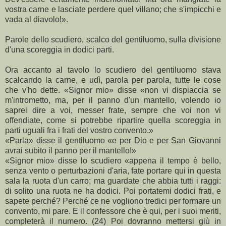
vostra carne e lasciate perdere quel villano; che s'impicchi e
vada al diavolo!».
Parole dello scudiero, scalco del gentiluomo, sulla divisione
d'una scoreggia in dodici parti.
Ora accanto al tavolo lo scudiero del gentiluomo stava
scalcando la carne, e udì, parola per parola, tutte le cose
che v'ho dette. «Signor mio» disse «non vi dispiaccia se
m'intrometto, ma, per il panno d'un mantello, volendo io
saprei dire a voi, messer frate, sempre che voi non vi
offendiate, come si potrebbe ripartire quella scoreggia in
parti uguali fra i frati del vostro convento.»
«Parla» disse il gentiluomo «e per Dio e per San Giovanni
avrai subito il panno per il mantello!»
«Signor mio» disse lo scudiero «appena il tempo è bello,
senza vento o perturbazioni d'aria, fate portare qui in questa
sala la ruota d'un carro; ma guardate che abbia tutti i raggi:
di solito una ruota ne ha dodici. Poi portatemi dodici frati, e
sapete perché? Perché ce ne vogliono tredici per formare un
convento, mi pare. E il confessore che è qui, per i suoi meriti,
completerà il numero. (24) Poi dovranno mettersi giù in