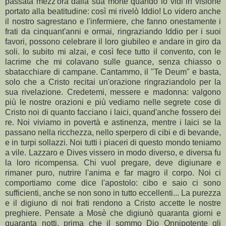
passata mezz'ora dalla sua morte quando lo vidi in visione
portato alla beatitudine: così mi rivelò Iddio! Lo videro anche
il nostro sagrestano e l'infermiere, che fanno onestamente i
frati da cinquant'anni e ormai, ringraziando Iddio per i suoi
favori, possono celebrare il loro giubileo e andare in giro da
soli. Io subito mi alzai, e così fece tutto il convento, con le
lacrime che mi colavano sulle guance, senza chiasso o
sbatacchiare di campane. Cantammo, il "Te Deum" e basta,
solo che a Cristo recitai un'orazione ringraziandolo per la
sua rivelazione. Credetemi, messere e madonna: valgono
più le nostre orazioni e più vediamo nelle segrete cose di
Cristo noi di quanto facciano i laici, quand'anche fossero dei
re. Noi viviamo in povertà e astinenza, mentre i laici se la
passano nella ricchezza, nello sperpero di cibi e di bevande,
e in turpi sollazzi. Noi tutti i piaceri di questo mondo teniamo
a vile. Lazzaro e Dives vissero in modo diverso, e diversa fu
la loro ricompensa. Chi vuol pregare, deve digiunare e
rimaner puro, nutrire l'anima e far magro il corpo. Noi ci
comportiamo come dice l'apostolo: cibo e saio ci sono
sufficienti, anche se non sono in tutto eccellenti... La purezza
e il digiuno di noi frati rendono a Cristo accette le nostre
preghiere. Pensate a Mosè che digiunò quaranta giorni e
quaranta notti, prima che il sommo Dio Onnipotente gli