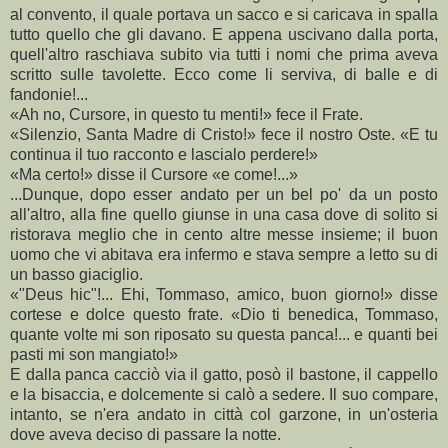
al convento, il quale portava un sacco e si caricava in spalla
tutto quello che gli davano. E appena uscivano dalla porta,
quell'altro raschiava subito via tutti i nomi che prima aveva
scritto sulle tavolette. Ecco come li serviva, di balle e di
fandonie!...
«Ah no, Cursore, in questo tu menti!» fece il Frate.
«Silenzio, Santa Madre di Cristo!» fece il nostro Oste. «E tu
continua il tuo racconto e lascialo perdere!»
«Ma certo!» disse il Cursore «e come!...»
...Dunque, dopo esser andato per un bel po' da un posto
all'altro, alla fine quello giunse in una casa dove di solito si
ristorava meglio che in cento altre messe insieme; il buon
uomo che vi abitava era infermo e stava sempre a letto su di
un basso giaciglio.
«"Deus hic"!... Ehi, Tommaso, amico, buon giorno!» disse
cortese e dolce questo frate. «Dio ti benedica, Tommaso,
quante volte mi son riposato su questa panca!... e quanti bei
pasti mi son mangiato!»
E dalla panca cacciò via il gatto, posò il bastone, il cappello
e la bisaccia, e dolcemente si calò a sedere. Il suo compare,
intanto, se n'era andato in città col garzone, in un'osteria
dove aveva deciso di passare la notte.