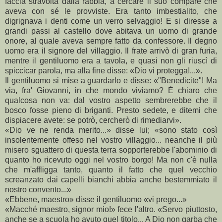
faccia stravolta dalla rabbia, a cercare il suo compare che
aveva con sé le provviste. Era tanto imbestialito, che
digrignava i denti come un verro selvaggio! E si diresse a
grandi passi al castello dove abitava un uomo di grande
onore, al quale aveva sempre fatto da confessore. Il degno
uomo era il signore del villaggio. Il frate arrivò di gran furia,
mentre il gentiluomo era a tavola, e quasi non gli riuscì di
spiccicar parola, ma alla fine disse: «Dio vi protegga!...».
Il gentiluomo si mise a guardarlo e disse: «"Benedicite"! Ma
via, fra' Giovanni, in che mondo viviamo? È chiaro che
qualcosa non va: dal vostro aspetto sembrerebbe che il
bosco fosse pieno di briganti. Presto sedete, e ditemi che
dispiacere avete: se potrò, cercherò di rimediarvi».
«Dio ve ne renda merito...» disse lui; «sono stato così
insolentemente offeso nel vostro villaggio... neanche il più
misero sguattero di questa terra sopporterebbe l'abominio di
quanto ho ricevuto oggi nel vostro borgo! Ma non c'è nulla
che m'affligga tanto, quanto il fatto che quel vecchio
screanzato dai capelli bianchi abbia anche bestemmiato il
nostro convento...»
«Ebbene, maestro» disse il gentiluomo «vi prego...»
«Macché maestro, signor mio!» fece l'altro. «Servo piuttosto,
anche se a scuola ho avuto quel titolo... A Dio non garba che