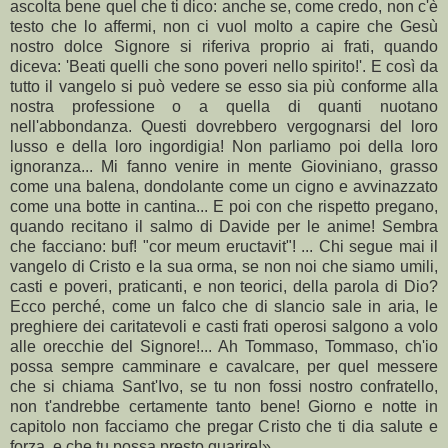
ascolta bene quel che ti dico: anche se, come credo, non c'è
testo che lo affermi, non ci vuol molto a capire che Gesù
nostro dolce Signore si riferiva proprio ai frati, quando
diceva: 'Beati quelli che sono poveri nello spirito!'. E così da
tutto il vangelo si può vedere se esso sia più conforme alla
nostra professione o a quella di quanti nuotano
nell'abbondanza. Questi dovrebbero vergognarsi del loro
lusso e della loro ingordigia! Non parliamo poi della loro
ignoranza... Mi fanno venire in mente Gioviniano, grasso
come una balena, dondolante come un cigno e avvinazzato
come una botte in cantina... E poi con che rispetto pregano,
quando recitano il salmo di Davide per le anime! Sembra
che facciano: buf! "cor meum eructavit"! ... Chi segue mai il
vangelo di Cristo e la sua orma, se non noi che siamo umili,
casti e poveri, praticanti, e non teorici, della parola di Dio?
Ecco perché, come un falco che di slancio sale in aria, le
preghiere dei caritatevoli e casti frati operosi salgono a volo
alle orecchie del Signore!... Ah Tommaso, Tommaso, ch'io
possa sempre camminare e cavalcare, per quel messere
che si chiama Sant'Ivo, se tu non fossi nostro confratello,
non t'andrebbe certamente tanto bene! Giorno e notte in
capitolo non facciamo che pregar Cristo che ti dia salute e
forza, e che tu possa presto guarire!»