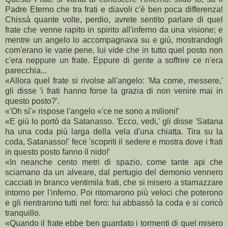
Padre Eterno che tra frati e diavoli c'è ben poca differenza!
Chissà quante volte, perdio, avrete sentito parlare di quel
frate che venne rapito in spirito all'inferno da una visione; e
mentre un angelo lo accompagnava su e giù, mostrandogli
com'erano le varie pene, lui vide che in tutto quel posto non
c'era neppure un frate. Eppure di gente a soffrire ce n'era
parecchia...
«Allora quel frate si rivolse all'angelo: 'Ma come, messere,'
gli disse 'i frati hanno forse la grazia di non venire mai in
questo posto?'.
«'Oh sì'» rispose l'angelo «'ce ne sono a milioni!'
«E giù lo portò da Satanasso. 'Ecco, vedi,' gli disse 'Satana
ha una coda più larga della vela d'una chiatta. Tira su la
coda, Satanasso!' fece 'scopriti il sedere e mostra dove i frati
in questo posto fanno il nido!'
«In neanche cento metri di spazio, come tante api che
sciamano da un alveare, dal pertugio del demonio vennero
cacciati in branco ventimila frati, che si misero a starnazzare
intorno per l'inferno. Poi ritornarono più veloci che poterono
e gli rientrarono tutti nel foro: lui abbassò la coda e si coricò
tranquillo.
«Quando il frate ebbe ben guardato i tormenti di quel misero