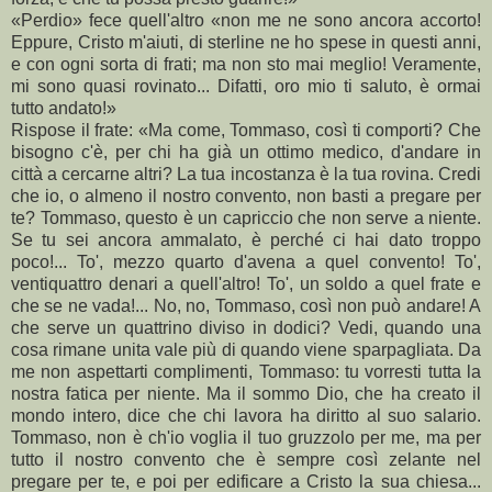
«Perdio» fece quell'altro «non me ne sono ancora accorto!
Eppure, Cristo m'aiuti, di sterline ne ho spese in questi anni,
e con ogni sorta di frati; ma non sto mai meglio! Veramente,
mi sono quasi rovinato... Difatti, oro mio ti saluto, è ormai
tutto andato!»
Rispose il frate: «Ma come, Tommaso, così ti comporti? Che
bisogno c'è, per chi ha già un ottimo medico, d'andare in
città a cercarne altri? La tua incostanza è la tua rovina. Credi
che io, o almeno il nostro convento, non basti a pregare per
te? Tommaso, questo è un capriccio che non serve a niente.
Se tu sei ancora ammalato, è perché ci hai dato troppo
poco!... To', mezzo quarto d'avena a quel convento! To',
ventiquattro denari a quell'altro! To', un soldo a quel frate e
che se ne vada!... No, no, Tommaso, così non può andare! A
che serve un quattrino diviso in dodici? Vedi, quando una
cosa rimane unita vale più di quando viene sparpagliata. Da
me non aspettarti complimenti, Tommaso: tu vorresti tutta la
nostra fatica per niente. Ma il sommo Dio, che ha creato il
mondo intero, dice che chi lavora ha diritto al suo salario.
Tommaso, non è ch'io voglia il tuo gruzzolo per me, ma per
tutto il nostro convento che è sempre così zelante nel
pregare per te, e poi per edificare a Cristo la sua chiesa...