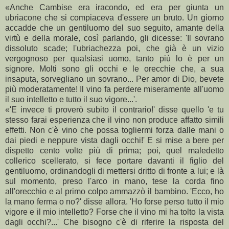
«Anche Cambise era iracondo, ed era per giunta un
ubriacone che si compiaceva d'essere un bruto. Un giorno
accadde che un gentiluomo del suo seguito, amante della
virtù e della morale, così parlando, gli dicesse: 'Il sovrano
dissoluto scade; l'ubriachezza poi, che già è un vizio
vergognoso per qualsiasi uomo, tanto più lo è per un
signore. Molti sono gli occhi e le orecchie che, a sua
insaputa, sorvegliano un sovrano... Per amor di Dio, bevete
più moderatamente! Il vino fa perdere miseramente all'uomo
il suo intelletto e tutto il suo vigore...'.
«'E invece ti proverò subito il contrario!' disse quello 'e tu
stesso farai esperienza che il vino non produce affatto simili
effetti. Non c'è vino che possa togliermi forza dalle mani o
dai piedi e neppure vista dagli occhi!' E si mise a bere per
dispetto cento volte più di prima; poi, quel maledetto
collerico scellerato, si fece portare davanti il figlio del
gentiluomo, ordinandogli di mettersi dritto di fronte a lui; e là
sul momento, preso l'arco in mano, tese la corda fino
all'orecchio e al primo colpo ammazzò il bambino. 'Ecco, ho
la mano ferma o no?' disse allora. 'Ho forse perso tutto il mio
vigore e il mio intelletto? Forse che il vino mi ha tolto la vista
dagli occhi?...' Che bisogno c'è di riferire la risposta del