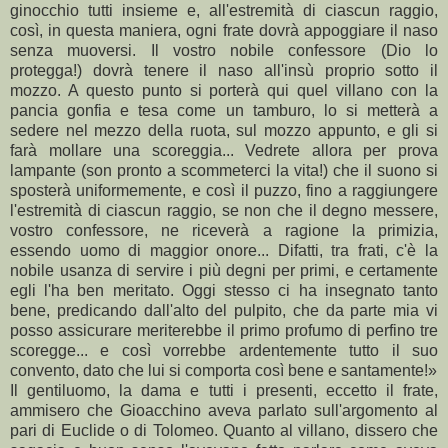
ginocchio tutti insieme e, all'estremità di ciascun raggio,
così, in questa maniera, ogni frate dovrà appoggiare il naso
senza muoversi. Il vostro nobile confessore (Dio lo
protegga!) dovrà tenere il naso all'insù proprio sotto il
mozzo. A questo punto si porterà qui quel villano con la
pancia gonfia e tesa come un tamburo, lo si metterà a
sedere nel mezzo della ruota, sul mozzo appunto, e gli si
farà mollare una scoreggia... Vedrete allora per prova
lampante (son pronto a scommeterci la vita!) che il suono si
sposterà uniformemente, e così il puzzo, fino a raggiungere
l'estremità di ciascun raggio, se non che il degno messere,
vostro confessore, ne riceverà a ragione la primizia,
essendo uomo di maggior onore... Difatti, tra frati, c'è la
nobile usanza di servire i più degni per primi, e certamente
egli l'ha ben meritato. Oggi stesso ci ha insegnato tanto
bene, predicando dall'alto del pulpito, che da parte mia vi
posso assicurare meriterebbe il primo profumo di perfino tre
scoregge... e così vorrebbe ardentemente tutto il suo
convento, dato che lui si comporta così bene e santamente!»
Il gentiluomo, la dama e tutti i presenti, eccetto il frate,
ammisero che Gioacchino aveva parlato sull'argomento al
pari di Euclide o di Tolomeo. Quanto al villano, dissero che