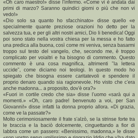
«Oh caro maestro!» disse l'infermo. «Come vi è andata dai
primi di marzo? Saranno quindici giorni o più che non vi
vedo!»
«Dio solo sa quanto ho sfacchinato» disse quello «e
specialmente quante preziose orazioni ho detto per la
salvezza tua, e per gli altri nostri amici, Dio li benedica! Oggi
poi sono stato nella vostra chiesa per la messa e ho fatto
una predica alla buona, così come mi veniva, senza basarmi
troppo sul testo del vangelo, che, secondo me, è troppo
complicato per voialtri e ha bisogno di commento. Questo
commento è una cosa magnifica, altrimenti "la lettera
uccide", come diciamo noi teologi. In questo modo ho
spiegato che bisogna essere caritatevoli e spendere il
proprio denaro quando sia ragionevole. Ho visto che c'era
anche madonna... a proposito, dov'è ora?»
«Fuori in cortile credo che sia» disse l'uomo «sarà qui a
momenti.» «Oh, caro padre! benvenuto a voi, per San
Giovanni!» disse infatti la donna proprio allora. «Di grazia,
come ve la passate?»
Molto cerimoniosamente il frate s'alzò, se la strinse forte tra
le braccia e la baciò dolcemente, cinguettando a fior di
labbra come un passero: «Benissimo, madonna,» le disse
«son vostro servo umilissimo e ringrazio Iddio che v'ha dato