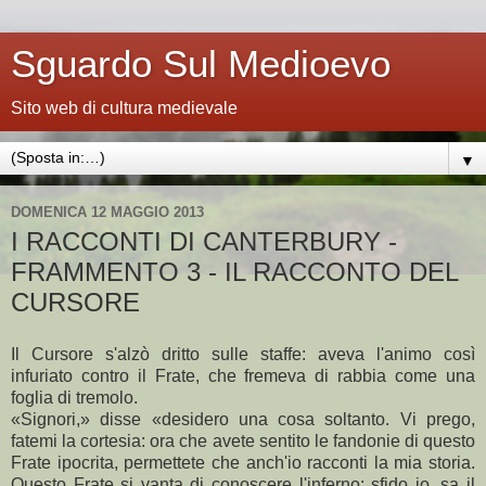
Sguardo Sul Medioevo
Sito web di cultura medievale
▼
DOMENICA 12 MAGGIO 2013
I RACCONTI DI CANTERBURY -
FRAMMENTO 3 - IL RACCONTO DEL
CURSORE
Il Cursore s'alzò dritto sulle staffe: aveva l'animo così
infuriato contro il Frate, che fremeva di rabbia come una
foglia di tremolo.
«Signori,» disse «desidero una cosa soltanto. Vi prego,
fatemi la cortesia: ora che avete sentito le fandonie di questo
Frate ipocrita, permettete che anch'io racconti la mia storia.
Questo Frate si vanta di conoscere l'inferno: sfido io, sa il