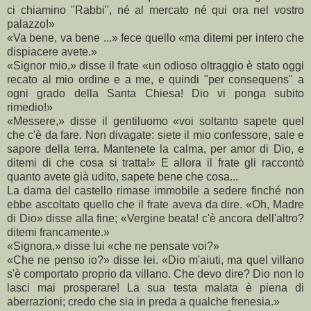
ci chiamino "Rabbi", né al mercato né qui ora nel vostro
palazzo!»
«Va bene, va bene ...» fece quello «ma ditemi per intero che
dispiacere avete.»
«Signor mio,» disse il frate «un odioso oltraggio è stato oggi
recato al mio ordine e a me, e quindi "per consequens" a
ogni grado della Santa Chiesa! Dio vi ponga subito
rimedio!»
«Messere,» disse il gentiluomo «voi soltanto sapete quel
che c'è da fare. Non divagate: siete il mio confessore, sale e
sapore della terra. Mantenete la calma, per amor di Dio, e
ditemi di che cosa si tratta!» E allora il frate gli raccontò
quanto avete già udito, sapete bene che cosa...
La dama del castello rimase immobile a sedere finché non
ebbe ascoltato quello che il frate aveva da dire. «Oh, Madre
di Dio» disse alla fine; «Vergine beata! c'è ancora dell'altro?
ditemi francamente.»
«Signora,» disse lui «che ne pensate voi?»
«Che ne penso io?» disse lei. «Dio m'aiuti, ma quel villano
s'è comportato proprio da villano. Che devo dire? Dio non lo
lasci mai prosperare! La sua testa malata è piena di
aberrazioni; credo che sia in preda a qualche frenesia.»