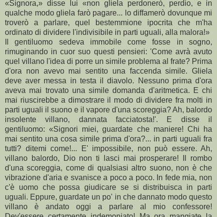
«Signora,» disse lui «non gliela perdonerò, perdio, e in
qualche modo gliela farò pagare... lo diffamerò dovunque mi
troverò a parlare, quel bestemmione ipocrita che m'ha
ordinato di dividere l'indivisibile in parti uguali, alla malora!»
Il gentiluomo sedeva immobile come fosse in sogno,
rimuginando in cuor suo questi pensieri: 'Come avrà avuto
quel villano l'idea di porre un simile problema al frate? Prima
d'ora non avevo mai sentito una faccenda simile. Gliela
deve aver messa in testa il diavolo. Nessuno prima d'ora
aveva mai trovato una simile domanda d'aritmetica. E chi
mai riuscirebbe a dimostrare il modo di dividere fra molti in
parti uguali il suono e il vapore d'una scoreggia? Ah, balordo
insolente villano, dannata facciatosta!'. E disse il
gentiluomo: «Signori miei, guardate che maniere! Chi ha
mai sentito una cosa simile prima d'ora?... in parti uguali fra
tutti? ditemi come!... E' impossibile, non può essere. Ah,
villano balordo, Dio non ti lasci mai prosperare! Il rombo
d'una scoreggia, come di qualsiasi altro suono, non è che
vibrazione d'aria e svanisce a poco a poco. In fede mia, non
c'è uomo che possa giudicare se si distribuisca in parti
uguali. Eppure, guardate un po' in che dannato modo questo
villano è andato oggi a parlare al mio confessore!
Dev'essere certamente indemoniato! Ma ora mangiate la