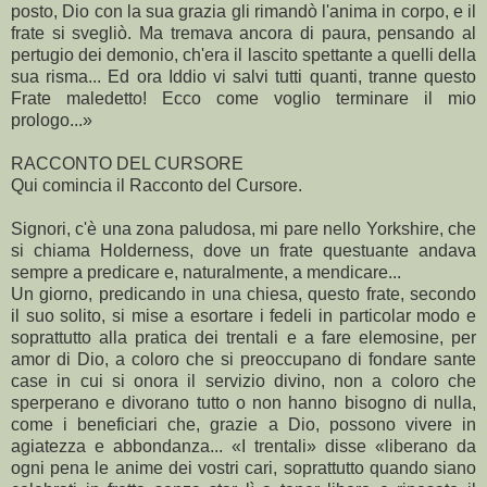
posto, Dio con la sua grazia gli rimandò l'anima in corpo, e il
frate si svegliò. Ma tremava ancora di paura, pensando al
pertugio dei demonio, ch'era il lascito spettante a quelli della
sua risma... Ed ora Iddio vi salvi tutti quanti, tranne questo
Frate maledetto! Ecco come voglio terminare il mio
prologo...»
RACCONTO DEL CURSORE
Qui comincia il Racconto del Cursore.
Signori, c'è una zona paludosa, mi pare nello Yorkshire, che
si chiama Holderness, dove un frate questuante andava
sempre a predicare e, naturalmente, a mendicare...
Un giorno, predicando in una chiesa, questo frate, secondo
il suo solito, si mise a esortare i fedeli in particolar modo e
soprattutto alla pratica dei trentali e a fare elemosine, per
amor di Dio, a coloro che si preoccupano di fondare sante
case in cui si onora il servizio divino, non a coloro che
sperperano e divorano tutto o non hanno bisogno di nulla,
come i beneficiari che, grazie a Dio, possono vivere in
agiatezza e abbondanza... «I trentali» disse «liberano da
ogni pena le anime dei vostri cari, soprattutto quando siano