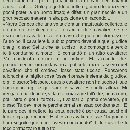
della superbia... potrei parlarti fino a domani dei malanni
causati dall'ira! Solo prego Iddio notte e giorno di concedere
pochi poteri a un uomo iroso; è difatti un gran rischio e un
gran peccato mettere in alta posizione un iracondo...
«Narra Seneca che una volta c'era un magistrato collerico, e
un giorno, mentr'egli era in carica, due cavalieri se ne
uscirono a cavallo, e volle il caso che poi uno ritornasse e
l'altro no. Il cavaliere fu subito portato davanti a quel giudice
che gli disse: 'Sei tu che hai ucciso il tuo compagno e perciò
io ti condanno a morte!'. E comandò a un altro cavaliere:
'Va', conducilo a morte, è un ordine!'. Ma accadde che,
proprio mentre loro andavano al patibolo, incontrassero quel
cavaliere che si credeva fosse stato ucciso. Pensarono
allora che la miglior cosa fosse ritornare insieme dal giudice,
e gli dissero: 'Messere, questo cavaliere non ha ucciso il suo
compagno: egli è qui sano e salvo'. E quello allora: 'Mi
venga un po' di bene, vi farò ammazzare tutt'e tre, prima uno,
poi l'altro e poi il terzo!'. E, rivoltosi al primo cavaliere, gli
disse: 'Tu devi morire perché ormai sei stato condannato... E
tu pure devi rimetterci la testa, perché è per causa tua che il
tuo compagno muore'. E al terzo cavaliere disse: 'Tu poi non
hai eseguito quel che t'avevo comandato!'. E fu così che li
fece ammazzare tutti e tre.