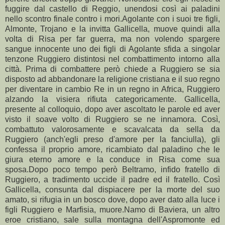
fuggire dal castello di Reggio, unendosi così ai paladini
nello scontro finale contro i mori.Agolante con i suoi tre figli,
Almonte, Trojano e la invitta Gallicella, muove quindi alla
volta di Risa per far guerra, ma non volendo spargere
sangue innocente uno dei figli di Agolante sfida a singolar
tenzone Ruggiero distintosi nel combattimento intorno alla
città. Prima di combattere però chiede a Ruggiero se sia
disposto ad abbandonare la religione cristiana e il suo regno
per diventare in cambio Re in un regno in Africa, Ruggiero
alzando la visiera rifiuta categoricamente. Gallicella,
presente al colloquio, dopo aver ascoltato le parole ed aver
visto il soave volto di Ruggiero se ne innamora. Così,
combattuto valorosamente e scavalcata da sella da
Ruggiero (anch'egli preso d'amore per la fanciulla), gli
confessa il proprio amore, ricambiato dal paladino che le
giura eterno amore e la conduce in Risa come sua
sposa.Dopo poco tempo però Beltramo, infido fratello di
Ruggiero, a tradimento uccide il padre ed il fratello. Così
Gallicella, consunta dal dispiacere per la morte del suo
amato, si rifugia in un bosco dove, dopo aver dato alla luce i
figli Ruggiero e Marfisia, muore.Namo di Baviera, un altro
eroe cristiano, sale sulla montagna dell'Aspromonte ed