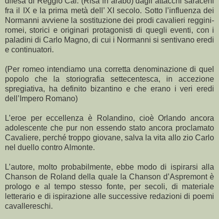
difesa di Reggio Cal. (Risa in arabo) dagli attacchi saraceni
fra il IX e la prima metà dell’ XI secolo. Sotto l’influenza dei
Normanni avviene la sostituzione dei prodi cavalieri reggini-
romei, storici e originari protagonisti di quegli eventi, con i
paladini di Carlo Magno, di cui i Normanni si sentivano eredi
e continuatori.
(Per romeo intendiamo una corretta denominazione di quel
popolo che la storiografia settecentesca, in accezione
spregiativa, ha definito bizantino e che erano i veri eredi
dell’Impero Romano)
L’eroe per eccellenza è Rolandino, cioè Orlando ancora
adolescente che pur non essendo stato ancora proclamato
Cavaliere, perché troppo giovane, salva la vita allo zio Carlo
nel duello contro Almonte.
L’autore, molto probabilmente, ebbe modo di ispirarsi alla
Chanson de Roland della quale la Chanson d’Aspremont è
prologo e al tempo stesso fonte, per secoli, di materiale
letterario e di ispirazione alle successive redazioni di poemi
cavallereschi.