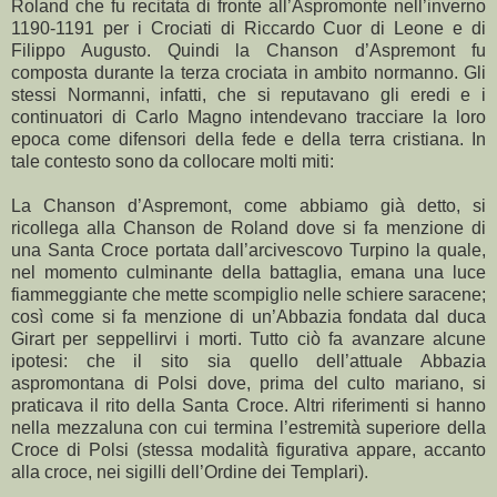
Roland che fu recitata di fronte all’Aspromonte nell’inverno
1190-1191 per i Crociati di Riccardo Cuor di Leone e di
Filippo Augusto. Quindi la Chanson d’Aspremont fu
composta durante la terza crociata in ambito normanno. Gli
stessi Normanni, infatti, che si reputavano gli eredi e i
continuatori di Carlo Magno intendevano tracciare la loro
epoca come difensori della fede e della terra cristiana. In
tale contesto sono da collocare molti miti:
La Chanson d’Aspremont, come abbiamo già detto, si
ricollega alla Chanson de Roland dove si fa menzione di
una Santa Croce portata dall’arcivescovo Turpino la quale,
nel momento culminante della battaglia, emana una luce
fiammeggiante che mette scompiglio nelle schiere saracene;
così come si fa menzione di un’Abbazia fondata dal duca
Girart per seppellirvi i morti. Tutto ciò fa avanzare alcune
ipotesi: che il sito sia quello dell’attuale Abbazia
aspromontana di Polsi dove, prima del culto mariano, si
praticava il rito della Santa Croce. Altri riferimenti si hanno
nella mezzaluna con cui termina l’estremità superiore della
Croce di Polsi (stessa modalità figurativa appare, accanto
alla croce, nei sigilli dell’Ordine dei Templari).