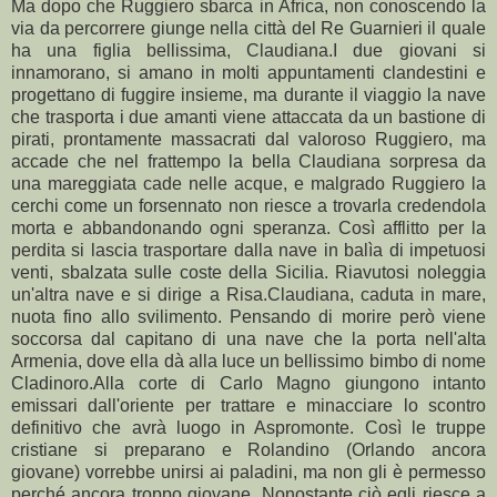
Ma dopo che Ruggiero sbarca in Africa, non conoscendo la
via da percorrere giunge nella città del Re Guarnieri il quale
ha una figlia bellissima, Claudiana.I due giovani si
innamorano, si amano in molti appuntamenti clandestini e
progettano di fuggire insieme, ma durante il viaggio la nave
che trasporta i due amanti viene attaccata da un bastione di
pirati, prontamente massacrati dal valoroso Ruggiero, ma
accade che nel frattempo la bella Claudiana sorpresa da
una mareggiata cade nelle acque, e malgrado Ruggiero la
cerchi come un forsennato non riesce a trovarla credendola
morta e abbandonando ogni speranza. Così afflitto per la
perdita si lascia trasportare dalla nave in balìa di impetuosi
venti, sbalzata sulle coste della Sicilia. Riavutosi noleggia
un'altra nave e si dirige a Risa.Claudiana, caduta in mare,
nuota fino allo svilimento. Pensando di morire però viene
soccorsa dal capitano di una nave che la porta nell'alta
Armenia, dove ella dà alla luce un bellissimo bimbo di nome
Cladinoro.Alla corte di Carlo Magno giungono intanto
emissari dall'oriente per trattare e minacciare lo scontro
definitivo che avrà luogo in Aspromonte. Così le truppe
cristiane si preparano e Rolandino (Orlando ancora
giovane) vorrebbe unirsi ai paladini, ma non gli è permesso
perché ancora troppo giovane. Nonostante ciò egli riesce a