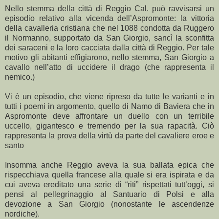
Nello stemma della città di Reggio Cal. può ravvisarsi un
episodio relativo alla vicenda dell’Aspromonte: la vittoria
della cavalleria cristiana che nel 1088 condotta da Ruggero
il Normanno, supportato da San Giorgio, sancì la sconfitta
dei saraceni e la loro cacciata dalla città di Reggio. Per tale
motivo gli abitanti effigiarono, nello stemma, San Giorgio a
cavallo nell’atto di uccidere il drago (che rappresenta il
nemico.)
Vi è un episodio, che viene ripreso da tutte le varianti e in
tutti i poemi in argomento, quello di Namo di Baviera che in
Aspromonte deve affrontare un duello con un terribile
uccello, gigantesco e tremendo per la sua rapacità. Ciò
rappresenta la prova della virtù da parte del cavaliere eroe e
santo
Insomma anche Reggio aveva la sua ballata epica che
rispecchiava quella francese alla quale si era ispirata e da
cui aveva ereditato una serie di “riti” rispettati tutt’oggi, si
pensi al pellegrinaggio al Santuario di Polsi e alla
devozione a San Giorgio (nonostante le ascendenze
nordiche).