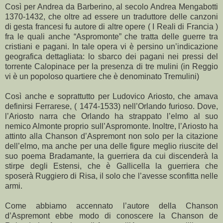
Così per Andrea da Barberino, al secolo Andrea Mengabotti
1370-1432, che oltre ad essere un traduttore delle canzoni
di gesta francesi fu autore di altre opere ( I Reali di Francia )
fra le quali anche “Aspromonte” che tratta delle guerre tra
cristiani e pagani. In tale opera vi è persino un’indicazione
geografica dettagliata: lo sbarco dei pagani nei pressi del
torrente Calopinace per la presenza di tre mulini (in Reggio
vi è un popoloso quartiere che è denominato Tremulini)
Così anche e soprattutto per Ludovico Ariosto, che amava
definirsi Ferrarese, ( 1474-1533) nell’Orlando furioso. Dove,
l’Ariosto narra che Orlando ha strappato l’elmo al suo
nemico Almonte proprio sull’Aspromonte. Inoltre, l’Ariosto ha
attinto alla Chanson d’Aspremont non solo per la citazione
dell’elmo, ma anche per una delle figure meglio riuscite del
suo poema Bradamante, la guerriera da cui discenderà la
stirpe degli Estensi, che è Gallicella la guerriera che
sposerà Ruggiero di Risa, il solo che l’avesse sconfitta nelle
armi.
Come abbiamo accennato l’autore della Chanson
d’Aspremont ebbe modo di conoscere la Chanson de