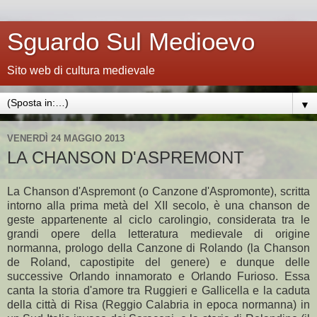
Sguardo Sul Medioevo
Sito web di cultura medievale
▼
VENERDÌ 24 MAGGIO 2013
LA CHANSON D'ASPREMONT
La Chanson d'Aspremont (o Canzone d'Aspromonte), scritta
intorno alla prima metà del XII secolo, è una chanson de
geste appartenente al ciclo carolingio, considerata tra le
grandi opere della letteratura medievale di origine
normanna, prologo della Canzone di Rolando (la Chanson
de Roland, capostipite del genere) e dunque delle
successive Orlando innamorato e Orlando Furioso. Essa
canta la storia d'amore tra Ruggieri e Gallicella e la caduta
della città di Risa (Reggio Calabria in epoca normanna) in