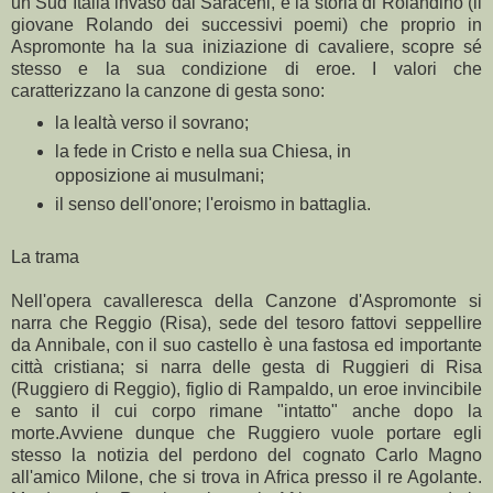
un Sud Italia invaso dai Saraceni, e la storia di Rolandino (il
giovane Rolando dei successivi poemi) che proprio in
Aspromonte ha la sua iniziazione di cavaliere, scopre sé
stesso e la sua condizione di eroe. I valori che
caratterizzano la canzone di gesta sono:
la lealtà verso il sovrano;
la fede in Cristo e nella sua Chiesa, in
opposizione ai musulmani;
il senso dell'onore; l'eroismo in battaglia.
La trama
Nell'opera cavalleresca della Canzone d'Aspromonte si
narra che Reggio (Risa), sede del tesoro fattovi seppellire
da Annibale, con il suo castello è una fastosa ed importante
città cristiana; si narra delle gesta di Ruggieri di Risa
(Ruggiero di Reggio), figlio di Rampaldo, un eroe invincibile
e santo il cui corpo rimane "intatto" anche dopo la
morte.Avviene dunque che Ruggiero vuole portare egli
stesso la notizia del perdono del cognato Carlo Magno
all'amico Milone, che si trova in Africa presso il re Agolante.