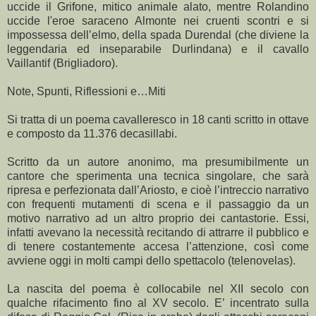
uccide il Grifone, mitico animale alato, mentre Rolandino
uccide l'eroe saraceno Almonte nei cruenti scontri e si
impossessa dell’elmo, della spada Durendal (che diviene la
leggendaria ed inseparabile Durlindana) e il cavallo
Vaillantif (Brigliadoro).
Note, Spunti, Riflessioni e…Miti
Si tratta di un poema cavalleresco in 18 canti scritto in ottave
e composto da 11.376 decasillabi.
Scritto da un autore anonimo, ma presumibilmente un
cantore che sperimenta una tecnica singolare, che sarà
ripresa e perfezionata dall’Ariosto, e cioè l’intreccio narrativo
con frequenti mutamenti di scena e il passaggio da un
motivo narrativo ad un altro proprio dei cantastorie. Essi,
infatti avevano la necessità recitando di attrarre il pubblico e
di tenere costantemente accesa l’attenzione, così come
avviene oggi in molti campi dello spettacolo (telenovelas).
La nascita del poema è collocabile nel XII secolo con
qualche rifacimento fino al XV secolo. E’ incentrato sulla