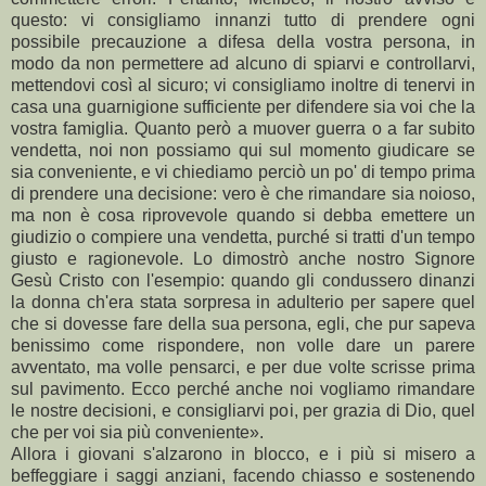
questo: vi consigliamo innanzi tutto di prendere ogni
possibile precauzione a difesa della vostra persona, in
modo da non permettere ad alcuno di spiarvi e controllarvi,
mettendovi così al sicuro; vi consigliamo inoltre di tenervi in
casa una guarnigione sufficiente per difendere sia voi che la
vostra famiglia. Quanto però a muover guerra o a far subito
vendetta, noi non possiamo qui sul momento giudicare se
sia conveniente, e vi chiediamo perciò un po' di tempo prima
di prendere una decisione: vero è che rimandare sia noioso,
ma non è cosa riprovevole quando si debba emettere un
giudizio o compiere una vendetta, purché si tratti d'un tempo
giusto e ragionevole. Lo dimostrò anche nostro Signore
Gesù Cristo con l'esempio: quando gli condussero dinanzi
la donna ch'era stata sorpresa in adulterio per sapere quel
che si dovesse fare della sua persona, egli, che pur sapeva
benissimo come rispondere, non volle dare un parere
avventato, ma volle pensarci, e per due volte scrisse prima
sul pavimento. Ecco perché anche noi vogliamo rimandare
le nostre decisioni, e consigliarvi poi, per grazia di Dio, quel
che per voi sia più conveniente».
Allora i giovani s'alzarono in blocco, e i più si misero a
beffeggiare i saggi anziani, facendo chiasso e sostenendo