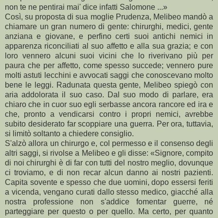
non te ne pentirai mai' dice infatti Salomone ...»
Così, su proposta di sua moglie Prudenza, Melibeo mandò a
chiamare un gran numero di gente: chirurghi, medici, gente
anziana e giovane, e perfino certi suoi antichi nemici in
apparenza riconciliati al suo affetto e alla sua grazia; e con
loro vennero alcuni suoi vicini che lo riverivano più per
paura che per affetto, come spesso succede; vennero pure
molti astuti lecchini e avvocati saggi che conoscevano molto
bene le leggi. Radunata questa gente, Melibeo spiegò con
aria addolorata il suo caso. Dal suo modo di parlare, era
chiaro che in cuor suo egli serbasse ancora rancore ed ira e
che, pronto a vendicarsi contro i propri nemici, avrebbe
subito desiderato far scoppiare una guerra. Per ora, tuttavia,
si limitò soltanto a chiedere consiglio.
S'alzò allora un chirurgo e, col permesso e il consenso degli
altri saggi, si rivolse a Melibeo e gli disse: «Signore, compito
di noi chirurghi è di far con tutti del nostro meglio, dovunque
ci troviamo, e di non recar alcun danno ai nostri pazienti.
Capita sovente e spesso che due uomini, dopo essersi feriti
a vicenda, vengano curati dallo stesso medico, giacché alla
nostra professione non s'addice fomentar guerre, né
parteggiare per questo o per quello. Ma certo, per quanto