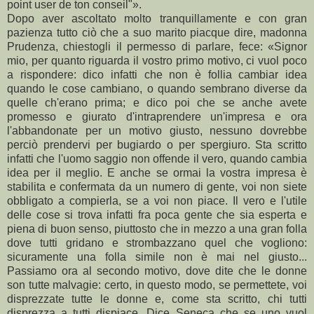
point user de ton conseil"».
Dopo aver ascoltato molto tranquillamente e con gran
pazienza tutto ciò che a suo marito piacque dire, madonna
Prudenza, chiestogli il permesso di parlare, fece: «Signor
mio, per quanto riguarda il vostro primo motivo, ci vuol poco
a rispondere: dico infatti che non è follia cambiar idea
quando le cose cambiano, o quando sembrano diverse da
quelle ch'erano prima; e dico poi che se anche avete
promesso e giurato d'intraprendere un'impresa e ora
l'abbandonate per un motivo giusto, nessuno dovrebbe
perciò prendervi per bugiardo o per spergiuro. Sta scritto
infatti che l'uomo saggio non offende il vero, quando cambia
idea per il meglio. E anche se ormai la vostra impresa è
stabilita e confermata da un numero di gente, voi non siete
obbligato a compierla, se a voi non piace. Il vero e l'utile
delle cose si trova infatti fra poca gente che sia esperta e
piena di buon senso, piuttosto che in mezzo a una gran folla
dove tutti gridano e strombazzano quel che vogliono:
sicuramente una folla simile non è mai nel giusto...
Passiamo ora al secondo motivo, dove dite che le donne
son tutte malvagie: certo, in questo modo, se permettete, voi
disprezzate tutte le donne e, come sta scritto, chi tutti
disprezza a tutti dispiace. Dice Seneca che se uno vuol