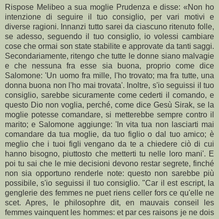
Rispose Melibeo a sua moglie Prudenza e disse: «Non ho
intenzione di seguire il tuo consiglio, per vari motivi e
diverse ragioni. Innanzi tutto sarei da ciascuno ritenuto folle,
se adesso, seguendo il tuo consiglio, io volessi cambiare
cose che ormai son state stabilite e approvate da tanti saggi.
Secondariamente, ritengo che tutte le donne siano malvagie
e che nessuna fra esse sia buona, proprio come dice
Salomone: 'Un uomo fra mille, l'ho trovato; ma fra tutte, una
donna buona non l'ho mai trovata'. Inoltre, s'io seguissi il tuo
consiglio, sarebbe sicuramente come cederti il comando, e
questo Dio non voglia, perché, come dice Gesù Sirak, se la
moglie potesse comandare, si metterebbe sempre contro il
marito; e Salomone aggiunge: 'In vita tua non lasciarti mai
comandare da tua moglie, da tuo figlio o dal tuo amico; è
meglio che i tuoi figli vengano da te a chiedere ciò di cui
hanno bisogno, piuttosto che metterti tu nelle loro mani'. E
poi tu sai che le mie decisioni devono restar segrete, finché
non sia opportuno renderle note: questo non sarebbe più
possibile, s'io seguissi il tuo consiglio. "Car il est escript, la
genglerie des femmes ne puet riens celler fors ce qu'elle ne
scet. Apres, le philosophre dit, en mauvais conseil les
femmes vainquent les hommes: et par ces raisons je ne dois