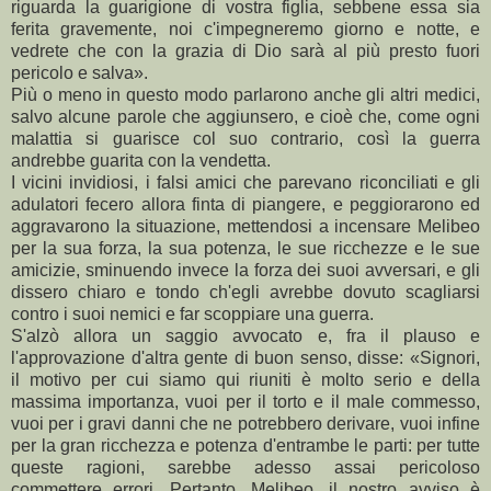
riguarda la guarigione di vostra figlia, sebbene essa sia
ferita gravemente, noi c'impegneremo giorno e notte, e
vedrete che con la grazia di Dio sarà al più presto fuori
pericolo e salva».
Più o meno in questo modo parlarono anche gli altri medici,
salvo alcune parole che aggiunsero, e cioè che, come ogni
malattia si guarisce col suo contrario, così la guerra
andrebbe guarita con la vendetta.
I vicini invidiosi, i falsi amici che parevano riconciliati e gli
adulatori fecero allora finta di piangere, e peggiorarono ed
aggravarono la situazione, mettendosi a incensare Melibeo
per la sua forza, la sua potenza, le sue ricchezze e le sue
amicizie, sminuendo invece la forza dei suoi avversari, e gli
dissero chiaro e tondo ch'egli avrebbe dovuto scagliarsi
contro i suoi nemici e far scoppiare una guerra.
S'alzò allora un saggio avvocato e, fra il plauso e
l'approvazione d'altra gente di buon senso, disse: «Signori,
il motivo per cui siamo qui riuniti è molto serio e della
massima importanza, vuoi per il torto e il male commesso,
vuoi per i gravi danni che ne potrebbero derivare, vuoi infine
per la gran ricchezza e potenza d'entrambe le parti: per tutte
queste ragioni, sarebbe adesso assai pericoloso
commettere errori. Pertanto, Melibeo, il nostro avviso è