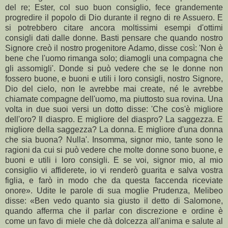
del re; Ester, col suo buon consiglio, fece grandemente
progredire il popolo di Dio durante il regno di re Assuero. E
si potrebbero citare ancora moltissimi esempi d'ottimi
consigli dati dalle donne. Basti pensare che quando nostro
Signore creò il nostro progenitore Adamo, disse così: 'Non è
bene che l'uomo rimanga solo; diamogli una compagna che
gli assomigli'. Donde si può vedere che se le donne non
fossero buone, e buoni e utili i loro consigli, nostro Signore,
Dio del cielo, non le avrebbe mai create, né le avrebbe
chiamate compagne dell'uomo, ma piuttosto sua rovina. Una
volta in due suoi versi un dotto disse: 'Che cos'è migliore
dell'oro? Il diaspro. E migliore del diaspro? La saggezza. E
migliore della saggezza? La donna. E migliore d'una donna
che sia buona? Nulla'. Insomma, signor mio, tante sono le
ragioni da cui si può vedere che molte donne sono buone, e
buoni e utili i loro consigli. E se voi, signor mio, al mio
consiglio vi affiderete, io vi renderò guarita e salva vostra
figlia, e farò in modo che da questa faccenda riceviate
onore». Udite le parole di sua moglie Prudenza, Melibeo
disse: «Ben vedo quanto sia giusto il detto di Salomone,
quando afferma che il parlar con discrezione e ordine è
come un favo di miele che dà dolcezza all'anima e salute al