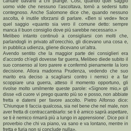
cantare davanti a chi piange. Così, quando quel saggio
uomo vide che nessuno l'ascoltava, tornò a sedersi tutto
contegnoso. Anche Salomone dice che, quando nessuno
ascolta, è inutile sforzarsi di parlare. «Ben si vede» fece
quel saggio «quanto sia vero il comune detto: sempre
manca il buon consiglio dove più sarebbe necessario.»
Melibeo intanto continuò a consigliarsi con molti che,
parlandogli in privato all'orecchio, gli dicevano una cosa e,
in pubblica udienza, gliene dicevano un'altra.
Avendo sentito che la maggior parte dei consiglieri era
d'accordo ch'egli dovesse far guerra, Melibeo diede subito il
suo consenso al loro parere e confermò pienamente la loro
decisione. Allora madonna Prudenza, vedendo che suo
marito era deciso a scagliarsi contro i nemici e a far
scoppiare una guerra, atteso il momento opportuno, gli
rivolse molto umilmente queste parole: «Signore mio,» gli
disse «di cuore vi prego quanto più so e posso, non abbiate
fretta e datemi per favore ascolto. Pietro Alfonso dice:
'Chiunque ti faccia qualcosa, sia nel bene che nel male, non
aver fretta di contraccambiarlo: se ti è amico saprà aspettare,
se ti è nemico rimarrà più a lungo in apprensione'. Dice poi il
proverbio che chi va piano, va sano e va lontano, mentre in
fretta e furia non si conclude nulla».