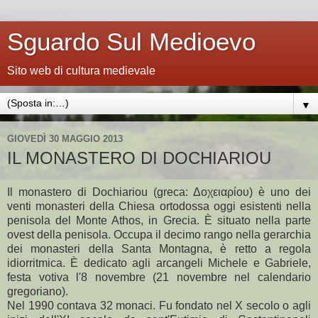
Sguardo Sul Medioevo
Sito web di cultura medievale
▼
GIOVEDÌ 30 MAGGIO 2013
IL MONASTERO DI DOCHIARIOU
Il monastero di Dochiariou (greca: Δοχειαρίου) è uno dei
venti monasteri della Chiesa ortodossa oggi esistenti nella
penisola del Monte Athos, in Grecia. È situato nella parte
ovest della penisola. Occupa il decimo rango nella gerarchia
dei monasteri della Santa Montagna, è retto a regola
idiorritmica. È dedicato agli arcangeli Michele e Gabriele,
festa votiva l'8 novembre (21 novembre nel calendario
gregoriano).
Nel 1990 contava 32 monaci. Fu fondato nel X secolo o agli