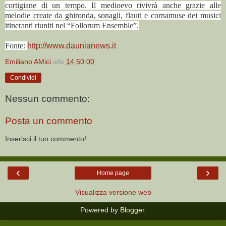
cortigiane di un tempo. Il medioevo rivivrà anche grazie alle
melodie create da ghironda, sonagli, flauti e cornamuse dei musici
itineranti riuniti nel “Follorum Ensemble”.
Fonte:
http://www.daunianews.it
Emiliano AMici
alle
14:50:00
Condividi
Nessun commento:
Posta un commento
Inserisci il tuo commento!
‹
›
Home page
Visualizza versione web
Powered by
Blogger
.