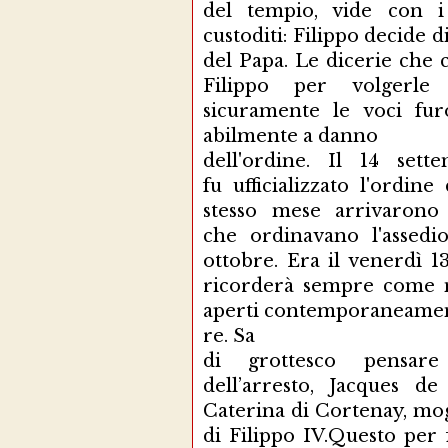
del tempio, vide con i
custoditi: Filippo decide d
del Papa. Le dicerie che 
Filippo per volgerle 
sicuramente le voci fu
abilmente a danno
dell'ordine. Il 14 set
fu ufficializzato l'ordin
stesso mese arrivarono 
che ordinavano l'assedi
ottobre. Era il venerdì 1
ricorderà sempre come ne
aperti contemporaneamente
re. Sa
di grottesco pensar
dell’arresto, Jacques d
Caterina di Cortenay, mogl
di Filippo IV.Questo pe