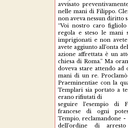
avvisato preventivamente 
nelle mani di Filippo. Cle
non aveva nessun diritto s
“Voi nostro caro figliolo
regola e steso le mani s
imprigionati e non avete
avete aggiunto all'onta del
azione affrettata è un at
chiesa di Roma.” Ma orama
doveva stare attendo ad 
mani di un re. Proclamò 
Praeminentiae con la qua
Templari sia portato a te
erano rifiutati di
seguire l'esempio di Fi
francese di ogni pote
Tempio, reclamandone - a 
dell'ordine di arres