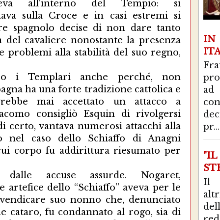
eva all'interno del Tempio: si
tava sulla Croce e in casi estremi si
 re spagnolo decise di non dare tanto
I
a del cavaliere nonostante la presenza
IT
 problemi alla stabilità del suo regno,
Fra
tro i Templari anche perché, non
pro
agna ha una forte tradizione cattolica e
ad
rebbe mai accettato un attacco a
con
iacomo consigliò Esquin di rivolgersi
de
di certo, vantava numerosi attacchi alla
pr...
 nel caso dello Schiaffo di Anagni
cui corpo fu addirittura riesumato per
"I
STR
 dalle accuse assurde. Nogaret,
Il
e artefice dello “Schiaffo” aveva per le
alt
di vendicare suo nonno che, denunciato
del
 cataro, fu condannato al rogo, sia di
red