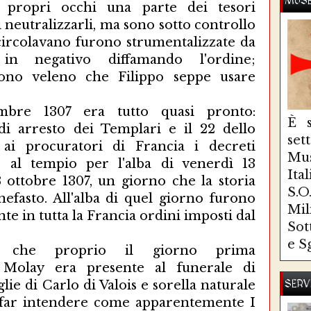
MUSE
 propri occhi una parte dei tesori
i neutralizzarli, ma sono sotto controllo
circolavano furono strumentalizzate da
in negativo diffamando l'ordine;
rono veleno che Filippo seppe usare
tembre 1307 era tutto quasi pronto:
È s
e di arresto dei Templari e il 22 dello
se
ai procuratori di Francia i decreti
Mus
o al tempio per l'alba di venerdì 13
Ita
3 ottobre 1307, un giorno che la storia
S.
fasto. All'alba di quel giorno furono
Mi
 in tutta la Francia ordini imposti dal
Sot
e S
e che proprio il giorno prima
e Molay era presente al funerale di
ie di Carlo di Valois e sorella naturale
SERV
r far intendere come apparentemente I