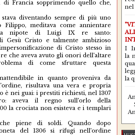
na di Francia sopprimendo quello che,
nel 
o, stava diventando sempre di più uno
"V
nto Filippo, meditava come annientare
AL
era nipote di Luigi IX re santo:
IN
 di Gesù Cristo e talmente ambizioso
impersonificazione di Cristo stesso in
I I
re che aveva avuto gli onori dell'altare
la 
roblema di come sfruttare questa
qu
leg
nattendibile in quanto proveniva da
la q
l'ordine, risultava una vera e propria
 è nei guai: i prestiti richiesti, nel 1307
Am
: aveva il regno sull'orlo della
300 la crociata non esisteva e i templari
Am
nche piene di soldi. Quando dopo
oneta del 1306 si rifugi nell'ordine