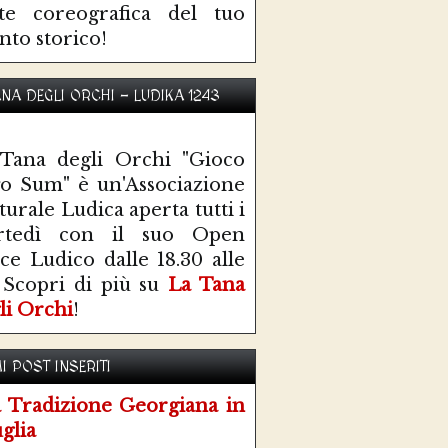
te coreografica del tuo
nto storico!
ANA DEGLI ORCHI - LUDIKA 1243
Tana degli Orchi "Gioco
o Sum" è un'Associazione
turale Ludica aperta tutti i
rtedì con il suo Open
ce Ludico dalle 18.30 alle
 Scopri di più su
La Tana
li Orchi
!
I POST INSERITI
 Tradizione Georgiana in
glia