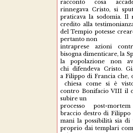
raccontò cosa accad
rinnegava Cristo, si spu
praticava la sodomia. Il
credito alla testimonianz
del Tempio potesse creare
pertanto non
intraprese azioni con
bisogna dimenticare, la Sp
la popolazione non av
chi difendeva Cristo. G
a Filippo di Francia che, 
chiesa come si è visto
contro Bonifacio VIII il 
subire un
processo post-mortem
braccio destro di Filippo 
mani la possibilità sia 
proprio dai templari come