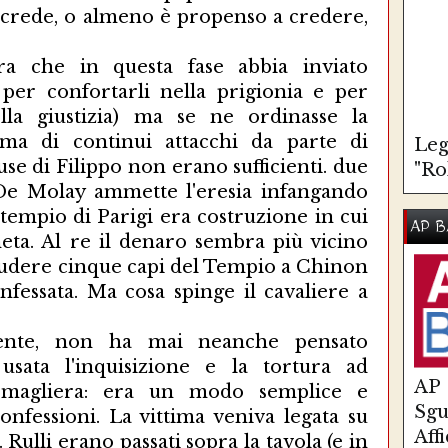
crede, o almeno è propenso a credere,
ura che in questa fase abbia inviato
i per confortarli nella prigionia e per
ella giustizia) ma se ne ordinasse la
tima di continui attacchi da parte di
Leg
use di Filippo non erano sufficienti. due
"Ro
De Molay ammette l'eresia infangando
 tempio di Parigi era costruzione in cui
AP B
eta. Al re il denaro sembra più vicino
hiudere cinque capi del Tempio a Chinon
nfessata. Ma cosa spinge il cavaliere a
mente, non ha mai neanche pensato
sata l'inquisizione e la tortura ad
AP
emagliera: era un modo semplice e
Sg
nfessioni. La vittima veniva legata su
Aff
. Rulli erano passati sopra la tavola (e in