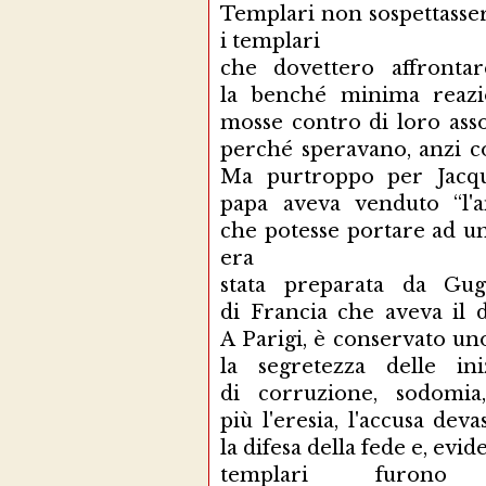
Templari non sospettasser
i templari
che dovettero affronta
la benché minima reazi
mosse contro di loro ass
perché speravano, anzi co
Ma purtroppo per Jacque
papa aveva venduto “l'
che potesse portare ad una
era
stata preparata da Gug
di Francia che aveva il d
A Parigi, è conservato uno
la segretezza delle ini
di corruzione, sodomia,
più l'eresia, l'accusa dev
la difesa della fede e, evi
templari furono 