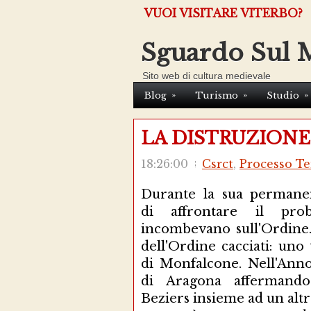
VUOI VISITARE VITERBO?
Sguardo Sul 
Sito web di cultura medievale
»
»
»
Blog
Turismo
Studio
LA DISTRUZIONE
18:26:00
Csrct
,
Processo T
Durante la sua permane
di affrontare il pro
incombevano sull'Ordine. 
dell'Ordine cacciati: uno
di Monfalcone. Nell'Ann
di Aragona affermando
Beziers insieme ad un altr