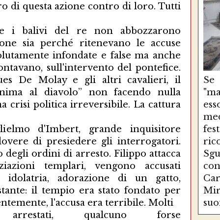
o di questa azione contro di loro. Tutti
re i balivi del re non abbozzarono
one sia perché ritenevano le accuse
olutamente infondate e false ma anche
ntavano, sull'intervento del pontefice.
s De Molay e gli altri cavalieri, il
Se
anima al diavolo” non facendo nulla
"ma
 crisi politica irreversibile. La cattura
es
med
lielmo d'Imbert, grande inquisitore
fe
overe di presiedere gli interrogatori.
ri
 degli ordini di arresto. Filippo attacca
Sg
ziazioni templari, vengono accusati
con
 idolatria, adorazione di un gatto,
Ca
astante: il tempio era stato fondato per
Mir
dentemente, l'accusa era terribile. Molti
suo
arrestati, qualcuno forse