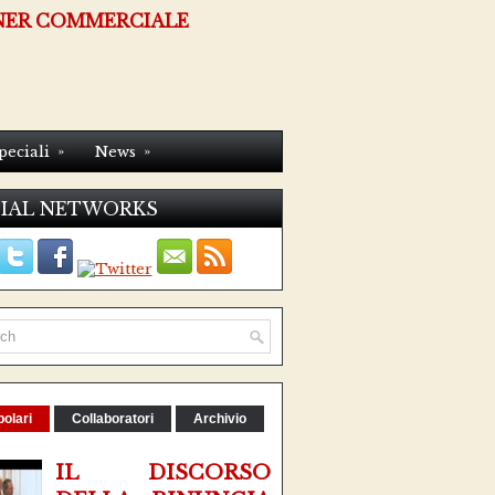
NER COMMERCIALE
»
»
peciali
News
IAL NETWORKS
olari
Collaboratori
Archivio
IL DISCORSO