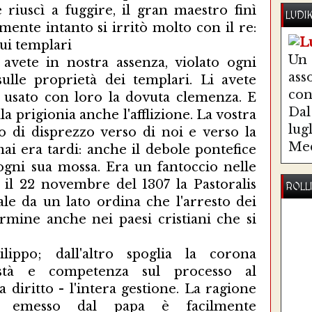
riuscì a fuggire, il gran maestro finì
LUDI
mente intanto si irritò molto con il re:
ui templari
Un
 avete in nostra assenza, violato ogni
ass
ulle proprietà dei templari. Li avete
co
 usato con loro la dovuta clemenza. E
Dal 
la prigionia anche l'afflizione. La vostra
lug
to di disprezzo verso di noi e verso la
Med
i era tardi: anche il debole pontefice
ogni sua mossa. Era un fantoccio nelle
il 22 novembre del 1307 la Pastoralis
ROLL
le da un lato ordina che l'arresto dei
rmine anche nei paesi cristiani che si
lippo; dall'altro spoglia la corona
stà e competenza sul processo al
diritto - l'intera gestione. La ragione
to emesso dal papa è facilmente