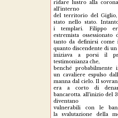
ridare lustro alla coro
all'interno
del territorio del Gigli
stato nello stato. Inta
i templari. Filippo 
estremista ossessionato
tanto da definirsi come 
quanto discendente di un 
iniziava a porsi il p
testimonianza che,
benché probabilmente i
un cavaliere espulso dal
manna dal cielo. Il sovrano
era a corto di denaro
bancarotta. all'inizio del 
diventano
vulnerabili con le ba
la svalutazione della m