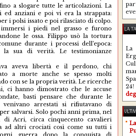
par
ino a slogare tutte le articolazioni. La
eve
 ed anziani e poi vi era la strappata:
r i polsi issato e poi rilasciato di colpo.
immersi i piedi nel grasso e furono
LA T
andone le ossa. Filippo usò la tortura
comune durante i processi dell'epoca:
La 
 la sua di verità. Le testimonianze
Erg
Cul
ssava aveva libertà e il perdono, chi
ma
ato a morte anche se spesso molti
Spa
do con se la propria verità. Le ricerche
24!
ni, ci hanno dimostrato che le accuse
deg
ondate, basti pensare che durante le
e venivano arrestati si rifiutavano di
per salvarsi. Solo pochi anni prima, nel
ULTIM
a di Acri, circa cinquecento cavalieri
La
a ad altri crociati così come su tutti i
Pu
 ogni guerra dopo la conquista di