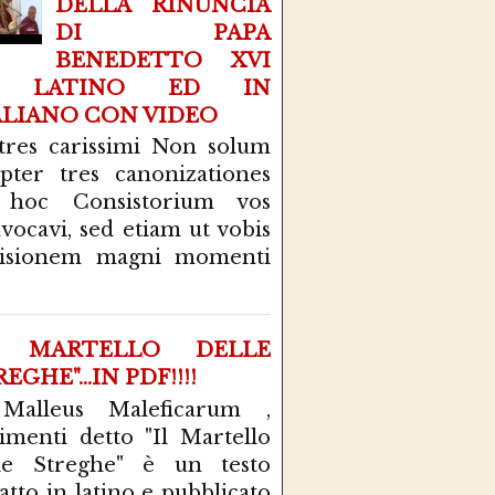
DELLA RINUNCIA
DI PAPA
BENEDETTO XVI
N LATINO ED IN
ALIANO CON VIDEO
tres carissimi Non solum
pter tres canonizationes
 hoc Consistorium vos
vocavi, sed etiam ut vobis
cisionem magni momenti
L MARTELLO DELLE
EGHE"...IN PDF!!!!
 Malleus Maleficarum ,
rimenti detto "Il Martello
le Streghe" è un testo
atto in latino e pubblicato