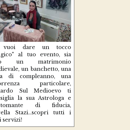
 vuoi dare un tocco
gico" al tuo evento, sia
so un matrimonio
ievale, un banchetto, una
sta di compleanno, una
correnza particolare,
uardo Sul Medioevo ti
siglia la sua Astrologa e
rtomante di fiducia,
ella Stazi...scopri tutti i
i servizi!