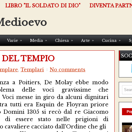
LIBRO "IL SOLDATO DI DIO"
DIVENTA PART
Medioevo
»
»
»
»
»
Varie
Media
Chiesa
Arte
Cucina
S
SOC
 DEL TEMPIO
emplare
,
Templari
No comments
nza a Poitiers, De Molay ebbe modo
blema delle voci gravissime che
Voci messe in giro da alcuni dignitari
 tra tutti era Esquin de Floyran priore
o Domini 1305 si recò dal re Giacomo
Pop
 di essere stato nelle prigioni di
o cavaliere cacciato dall'Ordine che gli