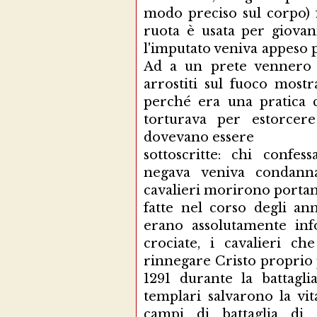
modo preciso sul corpo) f
ruota è usata per giovani
l'imputato veniva appeso pe
Ad a un prete vennero 
arrostiti sul fuoco mostr
perché era una pratica 
torturava per estorcere
dovevano essere
sottoscritte: chi confe
negava veniva condann
cavalieri morirono portan
fatte nel corso degli an
erano assolutamente inf
crociate, i cavalieri ch
rinnegare Cristo proprio 
1291 durante la battagli
templari salvarono la vit
campi di battaglia di