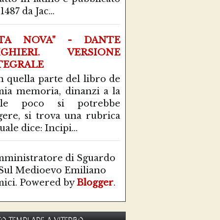
1487 da Jac...
ITA NOVA" - DANTE
IGHIERI. VERSIONE
TEGRALE
n quella parte del libro de
mia memoria, dinanzi a la
ale poco si potrebbe
gere, si trova una rubrica
uale dice: Incipi...
ministratore di Sguardo
Sul Medioevo Emiliano
ici. Powered by
Blogger
.