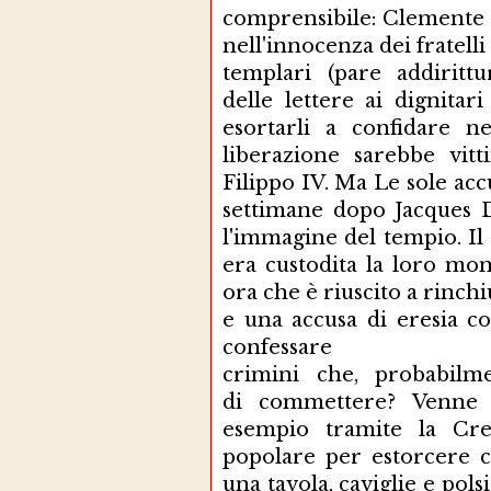
comprensibile: Clemente 
nell'innocenza dei fratelli
templari (pare addiritt
delle lettere ai dignitar
esortarli a confidare n
liberazione sarebbe vit
Filippo IV. Ma Le sole acc
settimane dopo Jacques 
l'immagine del tempio. Il
era custodita la loro mon
ora che è riuscito a rinc
e una accusa di eresia co
confessare
crimini che, probabil
di commettere? Venne u
esempio tramite la Cr
popolare per estorcere co
una tavola, caviglie e polsi