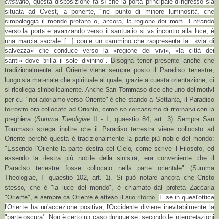
cristiano
, questa disposizione fa sì che la porta principale d'ingresso sia
situata ad Ovest, a ponente, "nel punto di minore luminosità, che
simboleggia il mondo profano o, ancora, la regione dei morti. Entrando
verso la porta e avanzando verso il santuario si va incontro alla luce; è
una marcia sacrale [...] come un cammino che rappresenta la
«via
di
salvezza
»
che conduce verso la
«
regione dei vivi
»
,
«
la città dei
santi
»
dove brilla il sole divinino".
Bisogna tener presente anche che
tradizionalmente ad Oriente viene sempre posto il Paradiso terrestre,
luogo sia materiale che spirituale al quale, grazie a questa orientazione, ci
si ricollega simbolicamente. Anche San Tommaso dice che uno dei motivi
per cui "noi adoriamo verso Oriente" è che stando ai Settanta, il Paradiso
terrestre era collocato ad Oriente, come se cercassimo di ritornarvi con la
preghiera (
Summa Theoligiae
II - II, quaestio 84, art. 3). Sempre San
Tommaso spiega inoltre che il Paradiso terrestre viene collocato ad
Oriente perché questa è tradizionalmente la parte più nobile del mondo:
"Essendo l'Oriente la parte destra del Cielo, come scrive il Filosofo, ed
essendo la destra più nobile della sinistra, era conveniente che il
Paradiso terrestre fosse collocato nella parte orientale" (Summa
Theologiae, I, quaestio 102, art. 1).
Si può notare ancora che Cristo
stesso, che è "la luce del mondo", è chiamato dal profeta Zaccaria
"Oriente", e sempre da Oriente è atteso il suo ritorno.
E se in quest'ottica
l'Oriente ha un'accezione positiva, l'Occidente diviene inevitabilmente la
"parte oscura". Non è certo un caso dunque se, secondo le interpretazioni