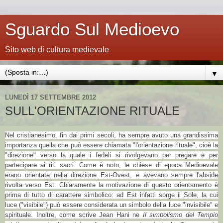
Sguardo Sul Medioevo
Sito web di cultura medievale
▼
LUNEDÌ 17 SETTEMBRE 2012
SULL'ORIENTAZIONE RITUALE
Nel cristianesimo, fin dai primi secoli, ha sempre avuto una grandissima
importanza quella che può essere chiamata "l'orientazione rituale", cioè la
"direzione" verso la quale i fedeli si rivolgevano per pregare e per
partecipare ai riti sacri. Come è noto, le chiese di epoca Medioevale
erano orientate nella direzione Est-Ovest, e avevano sempre l'abside
rivolta verso Est. Chiaramente la motivazione di questo orientamento è
prima di tutto di carattere simbolico: ad Est infatti sorge il Sole, la cui
luce ("visibile") può essere considerata un simbolo della luce "invisibile" e
spirituale. Inoltre, come scrive Jean Hani ne
Il simbolismo del Tempio