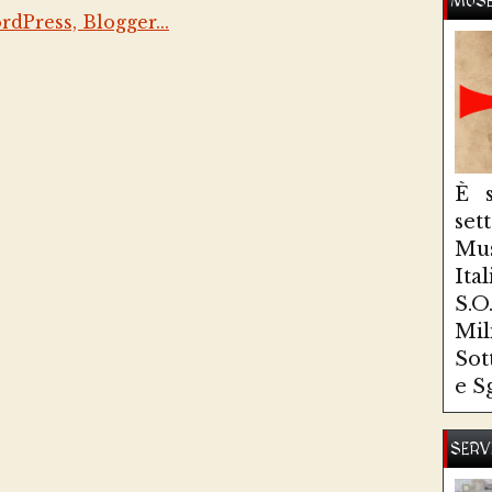
MUSE
È s
se
Mus
Ita
S.
Mi
Sot
e S
SERV