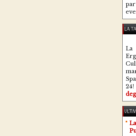
par
eve
LA T
La 
Erg
Cul
ma
Spa
24!
deg
ULTIM
La
Pu