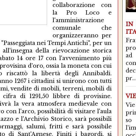
collaborazione con
la Pro Loco e
l'amministrazione
I
comunale che
IT
organizzeranno per
Fra
 "Passeggiata nei Tempi Antichi", per un
pro
ll'insegna della rievocazione storica
ad
sabato 14 ore 17 con l'avvenimento più
con
 provisina d'oro, ossia la moneta con cui
de
 riscattò la libertà degli Annibaldi.
pr...
nno 1267 i cittadini si unirono con tutti
rmi, vendite di mobili, terreni, mobili di
 cifra di 1291,50 libbre di provisine.
VI
vivrà la vera atmosfera medievale con
Vie
o con l'arco, possibilità di visitare l'aula
pri
lazzo e l'Archivio Storico, sarà possibili
so
rmaggi, salumi, fritti e sarà possibile
l'i
o di Sant'Agnese. Finiti i bagordi, si
occ