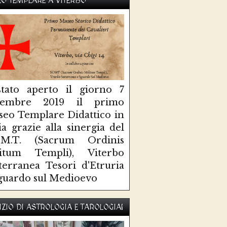
O TEMPLARE A VITERBO
tato aperto il giorno 7
ttembre 2019 il primo
eo Templare Didattico in
lia grazie alla sinergia del
O.M.T. (Sacrum Ordinis
litum Templi), Viterbo
terranea Tesori d'Etruria
guardo sul Medioevo
IZIO DI ASTROLOGIA E TAROLOGIA!