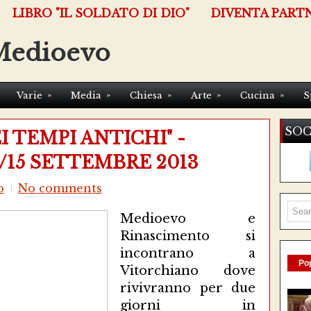
LIBRO "IL SOLDATO DI DIO"
DIVENTA PART
Medioevo
»
»
»
»
»
Varie
Media
Chiesa
Arte
Cucina
S
SOC
I TEMPI ANTICHI" -
/15 SETTEMBRE 2013
o
No comments
Medioevo e
Rinascimento si
incontrano a
Pop
Vitorchiano dove
rivivranno per due
giorni in