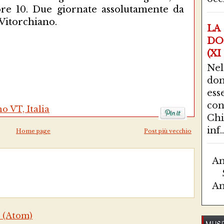
ore 10. Due giornate assolutamente da
Vitorchiano.
LA
DO
(XI
Ne
do
ess
con
o VT, Italia
Chi
inf..
Home page
Post più vecchio
Am
Am
 (Atom)