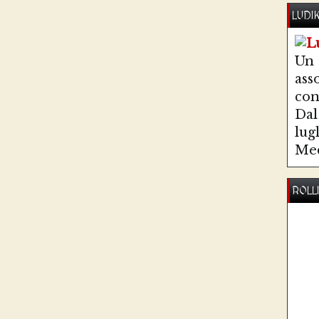
LUDI
Un
ass
co
Dal 
lug
Med
ROLL