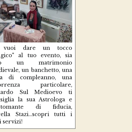
 vuoi dare un tocco
gico" al tuo evento, sia
so un matrimonio
ievale, un banchetto, una
sta di compleanno, una
correnza particolare,
uardo Sul Medioevo ti
siglia la sua Astrologa e
rtomante di fiducia,
ella Stazi...scopri tutti i
i servizi!