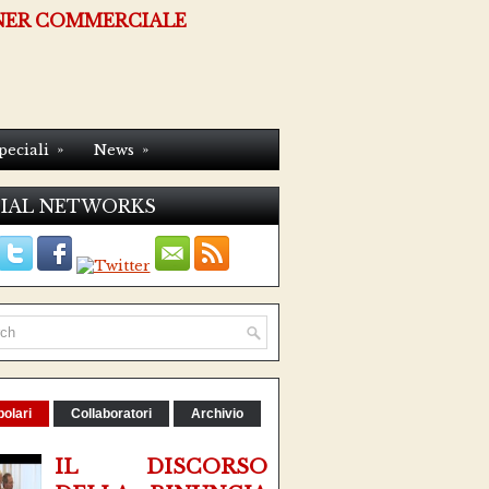
NER COMMERCIALE
»
»
peciali
News
IAL NETWORKS
olari
Collaboratori
Archivio
IL DISCORSO