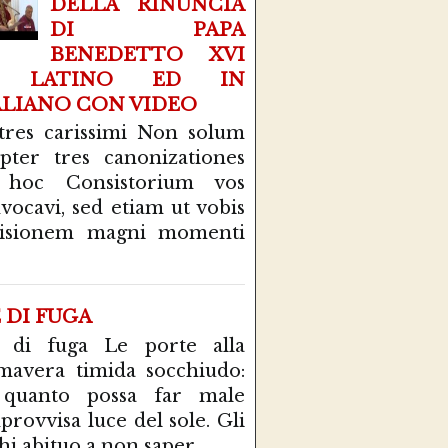
DELLA RINUNCIA
DI PAPA
BENEDETTO XVI
N LATINO ED IN
ALIANO CON VIDEO
tres carissimi Non solum
pter tres canonizationes
 hoc Consistorium vos
vocavi, sed etiam ut vobis
cisionem magni momenti
E DI FUGA
 di fuga Le porte alla
mavera timida socchiudo:
 quanto possa far male
mprovvisa luce del sole. Gli
hi abituo a non saper...