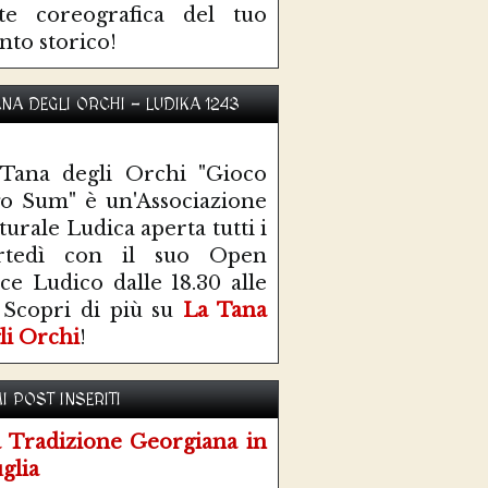
te coreografica del tuo
nto storico!
ANA DEGLI ORCHI - LUDIKA 1243
Tana degli Orchi "Gioco
o Sum" è un'Associazione
turale Ludica aperta tutti i
rtedì con il suo Open
ce Ludico dalle 18.30 alle
 Scopri di più su
La Tana
li Orchi
!
I POST INSERITI
 Tradizione Georgiana in
glia