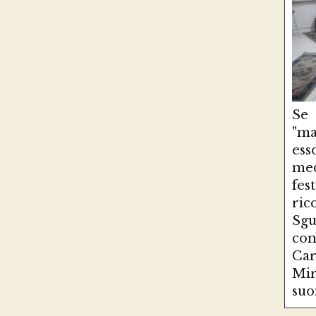
Se
"ma
es
med
fe
ri
Sg
con
Ca
Mir
suo