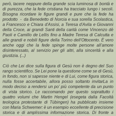
però, tacere neppure della grande scia luminosa di bontà e
di purezza, che la fede cristiana ha tracciato lungo i secoli.
Bisogna ricordare le figure grandi e pure che la fede ha
prodotto - da Benedetto di Norcia e sua sorella Scolastica,
a Francesco e Chiara d'Assisi, a Teresa d'Avila e Giovanni
della Croce, ai grandi Santi della carità come Vincenzo dè
Paoli e Camillo de Lellis fino a Madre Teresa di Calcutta e
alle grandi e nobili figure della Torino dell'Ottocento. È vero
anche oggi che la fede spinge molte persone all'amore
disinteressato, al servizio per gli altri, alla sincerità e alla
giustizia. (...)
Ciò che Lei dice sulla figura di Gesù non è degno del Suo
rango scientifico. Se Lei pone la questione come se di Gesù,
in fondo, non si sapesse niente e di Lui, come figura storica,
nulla fosse accertabile, allora posso soltanto invitarLa in
modo deciso a rendersi un po' più competente da un punto
di vista storico. Le raccomando per questo soprattutto i
quattro volumi che Martin Hengel (esegeta dalla Facoltà
teologica protestante di Tübingen) ha pubblicato insieme
con Maria Schwemer: è un esempio eccellente di precisione
storica e di amplissima informazione storica. Di fronte a