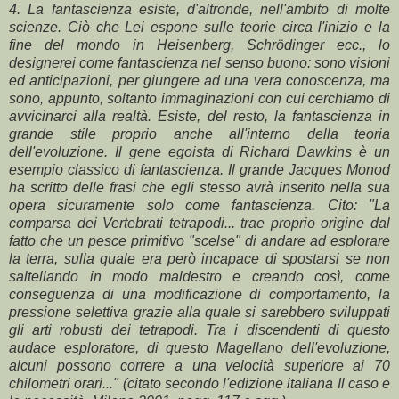
4. La fantascienza esiste, d'altronde, nell'ambito di molte
scienze. Ciò che Lei espone sulle teorie circa l'inizio e la
fine del mondo in Heisenberg, Schrödinger ecc., lo
designerei come fantascienza nel senso buono: sono visioni
ed anticipazioni, per giungere ad una vera conoscenza, ma
sono, appunto, soltanto immaginazioni con cui cerchiamo di
avvicinarci alla realtà. Esiste, del resto, la fantascienza in
grande stile proprio anche all'interno della teoria
dell'evoluzione. Il gene egoista di Richard Dawkins è un
esempio classico di fantascienza. Il grande Jacques Monod
ha scritto delle frasi che egli stesso avrà inserito nella sua
opera sicuramente solo come fantascienza. Cito: "La
comparsa dei Vertebrati tetrapodi... trae proprio origine dal
fatto che un pesce primitivo "scelse" di andare ad esplorare
la terra, sulla quale era però incapace di spostarsi se non
saltellando in modo maldestro e creando così, come
conseguenza di una modificazione di comportamento, la
pressione selettiva grazie alla quale si sarebbero sviluppati
gli arti robusti dei tetrapodi. Tra i discendenti di questo
audace esploratore, di questo Magellano dell'evoluzione,
alcuni possono correre a una velocità superiore ai 70
chilometri orari..." (citato secondo l'edizione italiana Il caso e