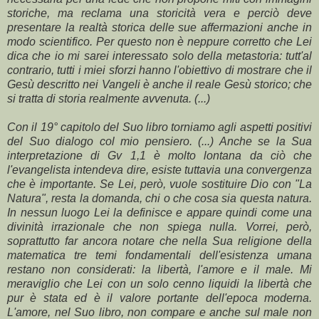
storiche, ma reclama una storicità vera e perciò deve
presentare la realtà storica delle sue affermazioni anche in
modo scientifico. Per questo non è neppure corretto che Lei
dica che io mi sarei interessato solo della metastoria: tutt'al
contrario, tutti i miei sforzi hanno l'obiettivo di mostrare che il
Gesù descritto nei Vangeli è anche il reale Gesù storico; che
si tratta di storia realmente avvenuta. (...)
Con il 19° capitolo del Suo libro torniamo agli aspetti positivi
del Suo dialogo col mio pensiero. (...) Anche se la Sua
interpretazione di Gv 1,1 è molto lontana da ciò che
l'evangelista intendeva dire, esiste tuttavia una convergenza
che è importante. Se Lei, però, vuole sostituire Dio con "La
Natura", resta la domanda, chi o che cosa sia questa natura.
In nessun luogo Lei la definisce e appare quindi come una
divinità irrazionale che non spiega nulla. Vorrei, però,
soprattutto far ancora notare che nella Sua religione della
matematica tre temi fondamentali dell'esistenza umana
restano non considerati: la libertà, l'amore e il male. Mi
meraviglio che Lei con un solo cenno liquidi la libertà che
pur è stata ed è il valore portante dell'epoca moderna.
L'amore, nel Suo libro, non compare e anche sul male non