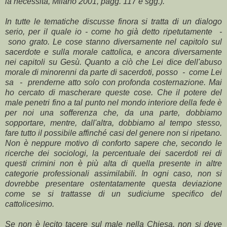
la necessità, Milano 2001, pagg. 117 e sgg.).
In tutte le tematiche discusse finora si tratta di un dialogo
serio, per il quale io - come ho già detto ripetutamente -
sono grato. Le cose stanno diversamente nel capitolo sul
sacerdote e sulla morale cattolica, e ancora diversamente
nei capitoli su Gesù. Quanto a ciò che Lei dice dell'abuso
morale di minorenni da parte di sacerdoti, posso - come Lei
sa - prenderne atto solo con profonda costernazione. Mai
ho cercato di mascherare queste cose. Che il potere del
male penetri fino a tal punto nel mondo interiore della fede è
per noi una sofferenza che, da una parte, dobbiamo
sopportare, mentre, dall'altra, dobbiamo al tempo stesso,
fare tutto il possibile affinché casi del genere non si ripetano.
Non è neppure motivo di conforto sapere che, secondo le
ricerche dei sociologi, la percentuale dei sacerdoti rei di
questi crimini non è più alta di quella presente in altre
categorie professionali assimilabili. In ogni caso, non si
dovrebbe presentare ostentatamente questa deviazione
come se si trattasse di un sudiciume specifico del
cattolicesimo.
Se non è lecito tacere sul male nella Chiesa, non si deve