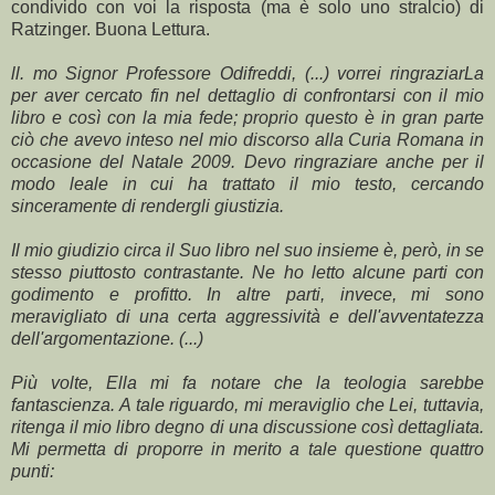
condivido con voi la risposta (ma è solo uno stralcio) di
Ratzinger. Buona Lettura.
ll. mo Signor Professore Odifreddi, (...) vorrei ringraziarLa
per aver cercato fin nel dettaglio di confrontarsi con il mio
libro e così con la mia fede; proprio questo è in gran parte
ciò che avevo inteso nel mio discorso alla Curia Romana in
occasione del Natale 2009. Devo ringraziare anche per il
modo leale in cui ha trattato il mio testo, cercando
sinceramente di rendergli giustizia.
Il mio giudizio circa il Suo libro nel suo insieme è, però, in se
stesso piuttosto contrastante. Ne ho letto alcune parti con
godimento e profitto. In altre parti, invece, mi sono
meravigliato di una certa aggressività e dell'avventatezza
dell'argomentazione. (...)
Più volte, Ella mi fa notare che la teologia sarebbe
fantascienza. A tale riguardo, mi meraviglio che Lei, tuttavia,
ritenga il mio libro degno di una discussione così dettagliata.
Mi permetta di proporre in merito a tale questione quattro
punti: