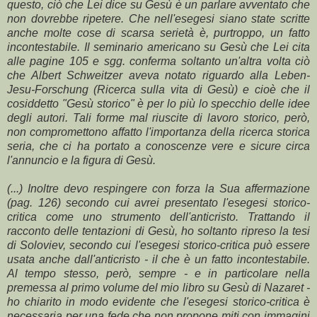
questo, ciò che Lei dice su Gesù è un parlare avventato che
non dovrebbe ripetere. Che nell'esegesi siano state scritte
anche molte cose di scarsa serietà è, purtroppo, un fatto
incontestabile. Il seminario americano su Gesù che Lei cita
alle pagine 105 e sgg. conferma soltanto un'altra volta ciò
che Albert Schweitzer aveva notato riguardo alla Leben-
Jesu-Forschung (Ricerca sulla vita di Gesù) e cioè che il
cosiddetto "Gesù storico" è per lo più lo specchio delle idee
degli autori. Tali forme mal riuscite di lavoro storico, però,
non compromettono affatto l'importanza della ricerca storica
seria, che ci ha portato a conoscenze vere e sicure circa
l'annuncio e la figura di Gesù.
(...) Inoltre devo respingere con forza la Sua affermazione
(pag. 126) secondo cui avrei presentato l'esegesi storico-
critica come uno strumento dell'anticristo. Trattando il
racconto delle tentazioni di Gesù, ho soltanto ripreso la tesi
di Soloviev, secondo cui l'esegesi storico-critica può essere
usata anche dall'anticristo - il che è un fatto incontestabile.
Al tempo stesso, però, sempre - e in particolare nella
premessa al primo volume del mio libro su Gesù di Nazaret -
ho chiarito in modo evidente che l'esegesi storico-critica è
necessaria per una fede che non propone miti con immagini