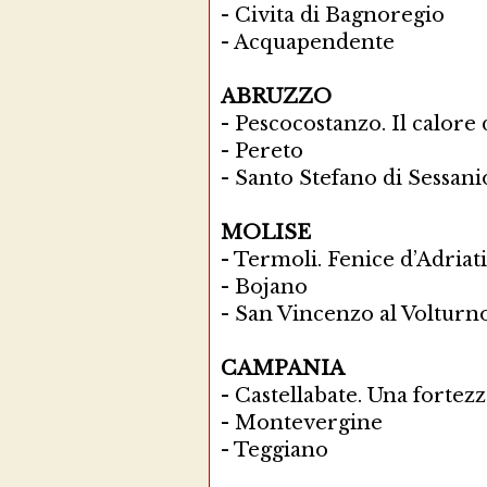
-
Civita di Bagnoregio
-
Acquapendente
ABRUZZO
-
Pescocostanzo. Il calore 
-
Pereto
-
Santo Stefano di Sessani
MOLISE
-
Termoli. Fenice d’Adriat
-
Bojano
-
San Vincenzo al Volturn
CAMPANIA
-
Castellabate. Una fortez
-
Montevergine
-
Teggiano