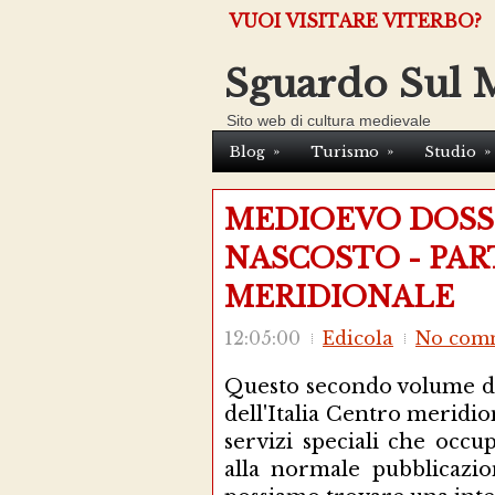
VUOI VISITARE VITERBO?
Sguardo Sul 
Sito web di cultura medievale
»
»
»
Blog
Turismo
Studio
MEDIOEVO DOSSI
NASCOSTO - PART
MERIDIONALE
12:05:00
Edicola
No com
Questo secondo volume de 
dell'Italia Centro meridi
servizi speciali che oc
alla normale pubblicazio