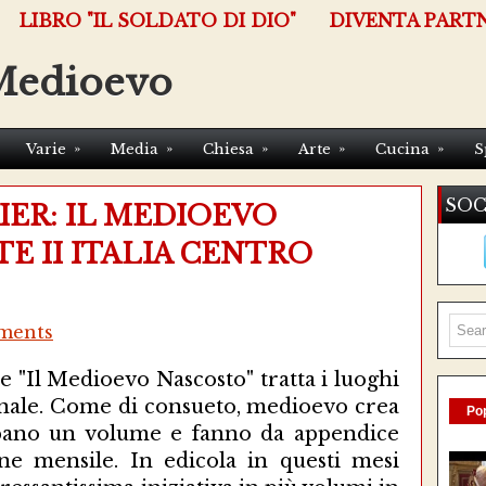
LIBRO "IL SOLDATO DI DIO"
DIVENTA PART
Medioevo
»
»
»
»
»
Varie
Media
Chiesa
Arte
Cucina
S
SOC
ER: IL MEDIOEVO
E II ITALIA CENTRO
ments
"Il Medioevo Nascosto" tratta i luoghi
onale. Come di consueto, medioevo crea
Pop
cupano un volume e fanno da appendice
ne mensile. In edicola in questi mesi