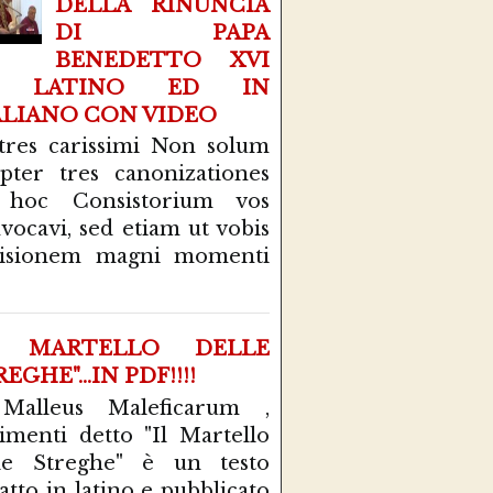
DELLA RINUNCIA
DI PAPA
BENEDETTO XVI
N LATINO ED IN
ALIANO CON VIDEO
tres carissimi Non solum
pter tres canonizationes
 hoc Consistorium vos
vocavi, sed etiam ut vobis
cisionem magni momenti
L MARTELLO DELLE
EGHE"...IN PDF!!!!
 Malleus Maleficarum ,
rimenti detto "Il Martello
le Streghe" è un testo
atto in latino e pubblicato