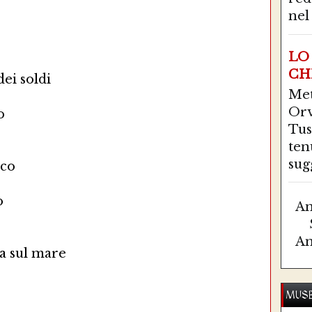
nel 
LO
CH
dei soldi
Me
Orv
o
Tus
ten
sugg
ico
o
Am
Am
za sul mare
MUSE