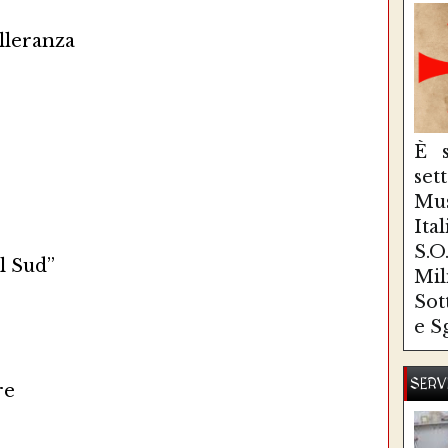
lleranza
È s
se
Mus
Ita
S.
l Sud”
Mi
Sot
e S
SERV
re