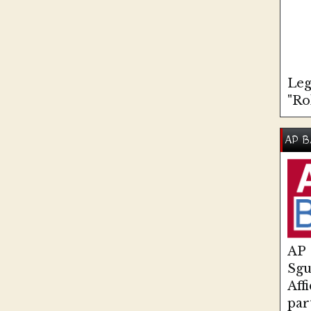
Leg
"Ro
AP B
AP
Sg
Aff
par