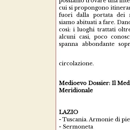
possiamo trovare una inter
cui si propongono itinerar
fuori dalla portata dei
siamo abituati a fare. Da
così: i luoghi trattati ol
alcuni casi, poco conos
spanna abbondante sopra
circolazione.
Medioevo Dossier: Il Medi
Meridionale
LAZIO
-
Tuscania. Armonie di pie
-
Sermoneta