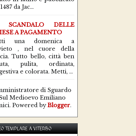
1487 da Jac...
 SCANDALO DELLE
IESE A PAGAMENTO
tti una domenica a
ieto , nel cuore della
cia. Tutto bello, città ben
uta, pulita, ordinata,
estiva e colorata. Metti, ...
ministratore di Sguardo
Sul Medioevo Emiliano
ici. Powered by
Blogger
.
O TEMPLARE A VITERBO