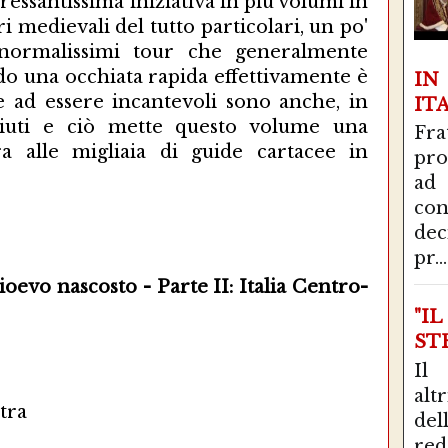
essantissima iniziativa in più volumi in
i medievali del tutto particolari, un po'
 normalissimi tour che generalmente
ndo una occhiata rapida effettivamente è
I
tre ad essere incantevoli sono anche, in
IT
ciuti e ciò mette questo volume una
Fra
 alle migliaia di guide cartacee in
pro
ad
con
de
pr...
oevo nascosto - Parte II: Italia Centro-
"I
STR
Il
alt
tra
del
red