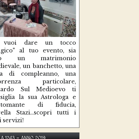
 vuoi dare un tocco
gico" al tuo evento, sia
so un matrimonio
ievale, un banchetto, una
sta di compleanno, una
correnza particolare,
uardo Sul Medioevo ti
siglia la sua Astrologa e
rtomante di fiducia,
ella Stazi...scopri tutti i
i servizi!
KA 1243 - ANNO 2019