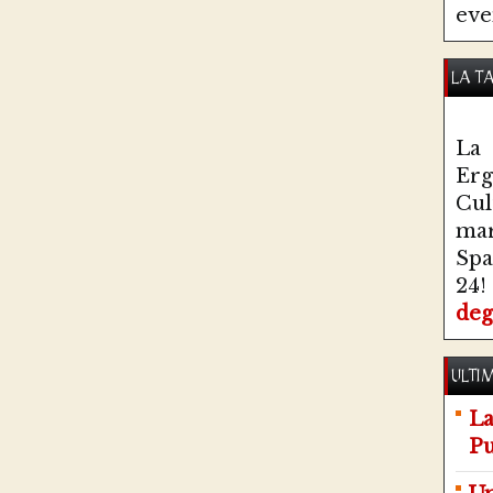
eve
LA T
La 
Erg
Cul
ma
Spa
24!
deg
ULTIM
La
Pu