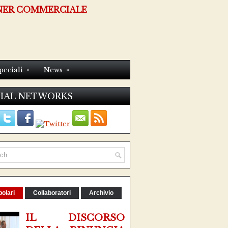
NER COMMERCIALE
»
»
peciali
News
IAL NETWORKS
olari
Collaboratori
Archivio
IL DISCORSO