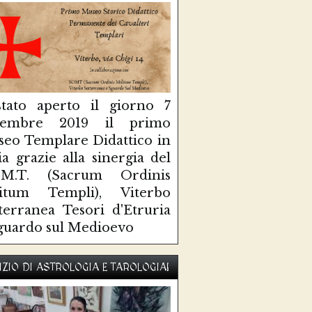
tato aperto il giorno 7
ttembre 2019 il primo
eo Templare Didattico in
lia grazie alla sinergia del
O.M.T. (Sacrum Ordinis
litum Templi), Viterbo
terranea Tesori d'Etruria
guardo sul Medioevo
IZIO DI ASTROLOGIA E TAROLOGIA!