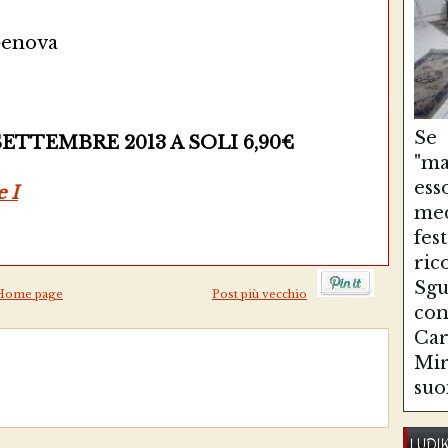
Genova
Se
SETTEMBRE 2013 A SOLI 6,90€
"ma
es
 I
med
fe
ri
Sg
Home page
Post più vecchio
con
Ca
Mir
suo
LUDI