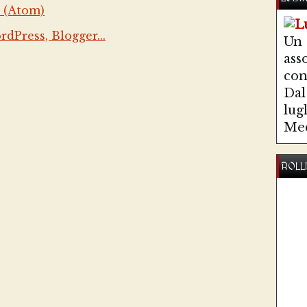
 (Atom)
Un
ass
co
Dal 
lug
Med
ROLL