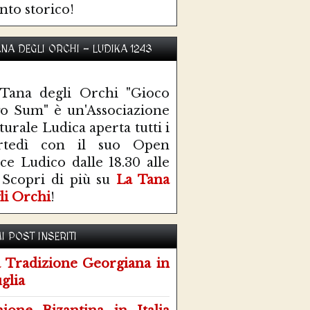
nto storico!
ANA DEGLI ORCHI - LUDIKA 1243
Tana degli Orchi "Gioco
o Sum" è un'Associazione
turale Ludica aperta tutti i
rtedì con il suo Open
ce Ludico dalle 18.30 alle
 Scopri di più su
La Tana
li Orchi
!
I POST INSERITI
 Tradizione Georgiana in
glia