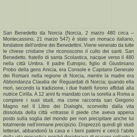
San Benedetto da Norcia (Norcia, 2 marzo 480 circa –
Montecassino, 21 marzo 547) è stato un monaco italiano,
fondatore dell'ordine dei Benedettini. Viene venerato da tutte
le chiese cristiane che riconoscono il culto dei santi. San
Benedetto, fratello di santa Scolastica, nacque verso il 480
nella città Umbra. Il padre Eutropio, figlio di Giustiniano
Probo della gens Anicia, era Console e Capitano Generale
dei Romani nella regione di Norcia, mentre la madre era
Abbondanza Claudia de' Reguardati di Norcia; quando ella
morì, secondo la tradizione, i due fratelli furono affidati alla
nutrice Cirilla. A 12 anni fu mandato con la sorella a Roma a
compiere i suoi studi, ma come racconta san Gregorio
Magno nel II Libro dei Dialoghi, sconvolto dalla vita
dissoluta della città «ritrasse il piede che aveva appena
posto sulla soglia del mondo per non precipitare anche lui
totalmente nell'immane precipizio. Disprezzò quindi gli studi
letterari, abbandonò la casa e i beni paterni e cercò l'abito
della vita monastica perché desiderava di piacere soltanto a