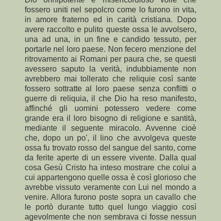
fossero uniti nel sepolcro come lo furono in vita,
in amore fraterno ed in carità cristiana. Dopo
avere raccolto e pulito queste ossa le avvolsero,
una ad una, in un fine e candido tessuto, per
portarle nel loro paese. Non fecero menzione del
ritrovamento ai Romani per paura che, se questi
avessero saputo la verità, indubbiamente non
avrebbero mai tollerato che reliquie così sante
fossero sottratte al loro paese senza conflitti o
guerre di reliquia, il che Dio ha reso manifesto,
affinché gli uomini potessero vedere come
grande era il loro bisogno di religione e santità,
mediante il seguente miracolo. Avvenne cioè
che, dopo un po', il lino che avvolgeva queste
ossa fu trovato rosso del sangue del santo, come
da ferite aperte di un essere vivente. Dalla qual
cosa Gesù Cristo ha inteso mostrare che colui a
cui appartengono quelle ossa è così glorioso che
avrebbe vissuto veramente con Lui nel mondo a
venire. Allora furono poste sopra un cavallo che
le portò durante tutto quel lungo viaggio così
agevolmente che non sembrava ci fosse nessun