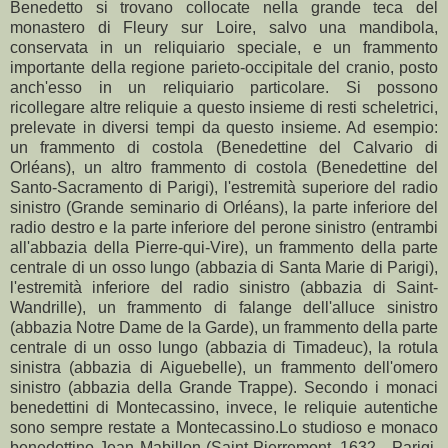
Benedetto si trovano collocate nella grande teca del
monastero di Fleury sur Loire, salvo una mandibola,
conservata in un reliquiario speciale, e un frammento
importante della regione parieto-occipitale del cranio, posto
anch'esso in un reliquiario particolare. Si possono
ricollegare altre reliquie a questo insieme di resti scheletrici,
prelevate in diversi tempi da questo insieme. Ad esempio:
un frammento di costola (Benedettine del Calvario di
Orléans), un altro frammento di costola (Benedettine del
Santo-Sacramento di Parigi), l'estremità superiore del radio
sinistro (Grande seminario di Orléans), la parte inferiore del
radio destro e la parte inferiore del perone sinistro (entrambi
all'abbazia della Pierre-qui-Vire), un frammento della parte
centrale di un osso lungo (abbazia di Santa Marie di Parigi),
l'estremità inferiore del radio sinistro (abbazia di Saint-
Wandrille), un frammento di falange dell'alluce sinistro
(abbazia Notre Dame de la Garde), un frammento della parte
centrale di un osso lungo (abbazia di Timadeuc), la rotula
sinistra (abbazia di Aiguebelle), un frammento dell'omero
sinistro (abbazia della Grande Trappe). Secondo i monaci
benedettini di Montecassino, invece, le reliquie autentiche
sono sempre restate a Montecassino.Lo studioso e monaco
benedettino Jean Mabillon (Saint-Pierremont, 1632 - Parigi,