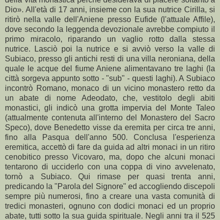
Dio». All'età di 17 anni, insieme con la sua nutrice Cirilla, si
ritirò nella valle dell'Aniene presso Eufide (l'attuale Affile),
dove secondo la leggenda devozionale avrebbe compiuto il
primo miracolo, riparando un vaglio rotto dalla stessa
nutrice. Lasciò poi la nutrice e si avviò verso la valle di
Subiaco, presso gli antichi resti di una villa neroniana, della
quale le acque del fiume Aniene alimentavano tre laghi (la
città sorgeva appunto sotto - "sub" - questi laghi). A Subiaco
incontrò Romano, monaco di un vicino monastero retto da
un abate di nome Adeodato, che, vestitolo degli abiti
monastici, gli indicò una grotta impervia del Monte Taleo
(attualmente contenuta all'interno del Monastero del Sacro
Speco), dove Benedetto visse da eremita per circa tre anni,
fino alla Pasqua dell'anno 500. Conclusa l'esperienza
eremitica, accettò di fare da guida ad altri monaci in un ritiro
cenobitico presso Vicovaro, ma, dopo che alcuni monaci
tentarono di ucciderlo con una coppa di vino avvelenato,
tornò a Subiaco. Qui rimase per quasi trenta anni,
predicando la "Parola del Signore" ed accogliendo discepoli
sempre più numerosi, fino a creare una vasta comunità di
tredici monasteri, ognuno con dodici monaci ed un proprio
abate, tutti sotto la sua guida spirituale. Negli anni tra il 525