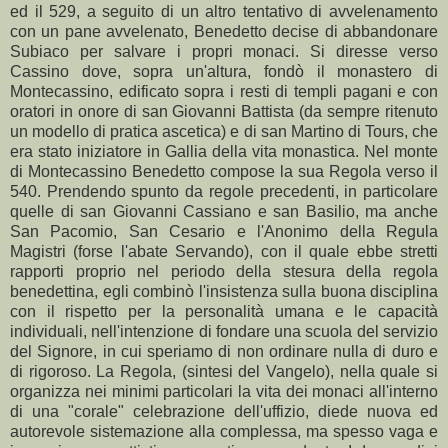
ed il 529, a seguito di un altro tentativo di avvelenamento
con un pane avvelenato, Benedetto decise di abbandonare
Subiaco per salvare i propri monaci. Si diresse verso
Cassino dove, sopra un'altura, fondò il monastero di
Montecassino, edificato sopra i resti di templi pagani e con
oratori in onore di san Giovanni Battista (da sempre ritenuto
un modello di pratica ascetica) e di san Martino di Tours, che
era stato iniziatore in Gallia della vita monastica. Nel monte
di Montecassino Benedetto compose la sua Regola verso il
540. Prendendo spunto da regole precedenti, in particolare
quelle di san Giovanni Cassiano e san Basilio, ma anche
San Pacomio, San Cesario e l'Anonimo della Regula
Magistri (forse l'abate Servando), con il quale ebbe stretti
rapporti proprio nel periodo della stesura della regola
benedettina, egli combinò l'insistenza sulla buona disciplina
con il rispetto per la personalità umana e le capacità
individuali, nell'intenzione di fondare una scuola del servizio
del Signore, in cui speriamo di non ordinare nulla di duro e
di rigoroso. La Regola, (sintesi del Vangelo), nella quale si
organizza nei minimi particolari la vita dei monaci all'interno
di una "corale" celebrazione dell'uffizio, diede nuova ed
autorevole sistemazione alla complessa, ma spesso vaga e