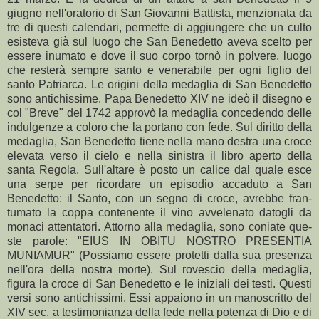
giugno nell'oratorio di San Giovanni Battista, menzionata da
tre di questi calendari, permette di aggiungere che un culto
esisteva già sul luogo che San Benedetto aveva scelto per
essere inumato e dove il suo corpo tornò in polvere, luogo
che resterà sempre santo e venerabile per ogni figlio del
santo Patriarca. Le origini della medaglia di San Benedet­to
sono antichissime. Papa Benedetto XIV ne ideò il disegno e
col "Breve" del 1742 approvò la medaglia concedendo delle
indulgenze a coloro che la portano con fede. Sul diritto della
medaglia, San Benedetto tiene nella mano destra una croce
elevata verso il cielo e nella sinistra il libro aperto della
santa Regola. Sull'altare è posto un calice dal quale esce
una serpe per ricorda­re un episodio accaduto a San
Benedetto: il Santo, con un segno di croce, avrebbe fran­
tumato la coppa contenente il vino avvelenato datogli da
monaci attentatori. Attorno alla medaglia, sono coniate que­
ste parole: "EIUS IN OBITU NOSTRO PRESENTIA
MUNIAMUR" (Possiamo esse­re protetti dalla sua presenza
nell'ora della nostra morte). Sul rovescio della medaglia,
figura la croce di San Benedetto e le iniziali dei testi. Questi
versi sono antichissimi. Essi appaio­no in un manoscritto del
XIV sec. a testimo­nianza della fede nella potenza di Dio e di