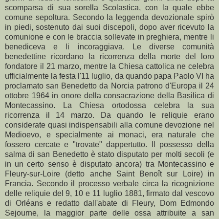
scomparsa di sua sorella Scolastica, con la quale ebbe
comune sepoltura. Secondo la leggenda devozionale spirò
in piedi, sostenuto dai suoi discepoli, dopo aver ricevuto la
comunione e con le braccia sollevate in preghiera, mentre li
benediceva e li incoraggiava. Le diverse comunità
benedettine ricordano la ricorrenza della morte del loro
fondatore il 21 marzo, mentre la Chiesa cattolica ne celebra
ufficialmente la festa l'11 luglio, da quando papa Paolo VI ha
proclamato san Benedetto da Norcia patrono d'Europa il 24
ottobre 1964 in onore della consacrazione della Basilica di
Montecassino. La Chiesa ortodossa celebra la sua
ricorrenza il 14 marzo. Da quando le reliquie erano
considerate quasi indispensabili alla comune devozione nel
Medioevo, e specialmente ai monaci, era naturale che
fossero cercate e "trovate" dappertutto. Il possesso della
salma di san Benedetto è stato disputato per molti secoli (e
in un certo senso è disputato ancora) tra Montecassino e
Fleury-sur-Loire (detto anche Saint Benoît sur Loire) in
Francia. Secondo il processo verbale circa la ricognizione
delle reliquie del 9, 10 e 11 luglio 1881, firmato dal vescovo
di Orléans e redatto dall'abate di Fleury, Dom Edmondo
Sejourne, la maggior parte delle ossa attribuite a san