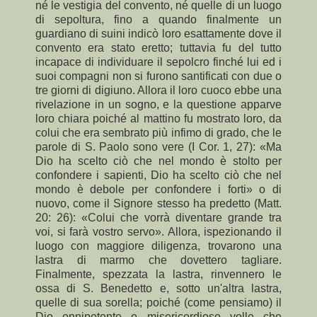
né le vestigia del convento, né quelle di un luogo
di sepoltura, fino a quando finalmente un
guardiano di suini indicò loro esattamente dove il
convento era stato eretto; tuttavia fu del tutto
incapace di individuare il sepolcro finché lui ed i
suoi compagni non si furono santificati con due o
tre giorni di digiuno. Allora il loro cuoco ebbe una
rivelazione in un sogno, e la questione apparve
loro chiara poiché al mattino fu mostrato loro, da
colui che era sembrato più infimo di grado, che le
parole di S. Paolo sono vere (I Cor. 1, 27): «Ma
Dio ha scelto ciò che nel mondo è stolto per
confondere i sapienti, Dio ha scelto ciò che nel
mondo è debole per confondere i forti» o di
nuovo, come il Signore stesso ha predetto (Matt.
20: 26): «Colui che vorrà diventare grande tra
voi, si farà vostro servo». Allora, ispezionando il
luogo con maggiore diligenza, trovarono una
lastra di marmo che dovettero tagliare.
Finalmente, spezzata la lastra, rinvennero le
ossa di S. Benedetto e, sotto un'altra lastra,
quelle di sua sorella; poiché (come pensiamo) il
Dio onnipotente e misericordioso volle che