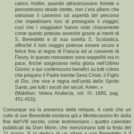
carico. Inoltre, quando attraversavano foreste o
percorrevano strade strette, non c'era albero che
ostruisse il cammino od asperità del percorso
che impedissero loro di proseguire il viaggio;
così che i viaggiatori hanno visto chiaramente
come questo potesse avvenire grazie ai meriti di
S. Benedetto e di sua sorella S. Scolastica,
affinché il loro viaggio potesse essere sicuro e
felice fino al regno di Francia ed al convento di
Fleury. In questo monastero sono seppelliti ora in
pace, finché sorgeranno nella gloria nell'Ultimo
Giorno; e qui conferiscono benefici su tutti coloro
che pregano il Padre tramite Gesù Cristo, il Figlio
di Dio, che vive e regna nell'unità dello Spirito
Santo, per tutti i secoli dei secoli. Amen. »
(Mabillon: Vetera Analecta, vol. IV, 1685, pag.
451-453))
Comunque sia la presenza delle reliquie, è certo che un
culto di san Benedetto esisteva già a Montecassino fin dalla
fine dell'VIII secolo, come testimoniano i quattro calendari
pubblicati da Dom Morin, che menzionano tutti la festa del
21 marzo. E la dedica di un altare a san Benedetto il 3