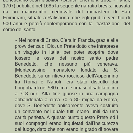
1707) pubblicò nel 1685 la seguente narratio brevis, ricavata
da un manoscritto medievale del monastero di San
Emmeram, situato a Ratisbona, che egli giudicò vecchio di
900 anni e perciò contemporaneo con la "traslazione" del
corpo del santo:
« Nel nome di Cristo. C'era in Francia, grazie alla
provvidenza di Dio, un Prete dotto che intraprese
un viaggio in Italia, per poter scoprire dove
fossero le ossa del nostro santo padre
Benedetto, che nessuno più venerava.
[Montecassino, monastero fondato da S.
Benedetto su un rilievo roccioso dell'Appennino
tra Roma e Napoli, era stato distrutto dai
Longobardi nel 580 circa, e rimase disabitato fino
a 718 ndr]. Alla fine giunse in una campagna
abbandonata a circa 70 o 80 miglia da Roma,
dove S. Benedetto anticamente aveva costruito
un convento nel quale tutti erano uniti da una
carità perfetta. A questo punto questo Prete ed i
suoi compagni erano inquietati dall'insicurezza
del luogo, dato che non erano in grado di trovare