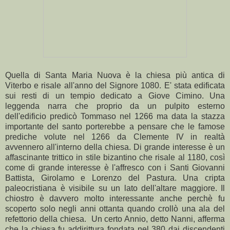
Quella di Santa Maria Nuova è la chiesa più antica di
Viterbo e risale all'anno del Signore 1080. E' stata edificata
sui resti di un tempio dedicato a Giove Cimino. Una
leggenda narra che proprio da un pulpito esterno
dell'edificio predicò Tommaso nel 1266 ma data la stazza
importante del santo porterebbe a pensare che le famose
prediche volute nel 1266 da Clemente IV in realtà
avvennero all'interno della chiesa. Di grande interesse è un
affascinante trittico in stile bizantino che risale al 1180, così
come di grande interesse è l'affresco con i Santi Giovanni
Battista, Girolamo e Lorenzo del Pastura. Una cripta
paleocristiana è visibile su un lato dell'altare maggiore. Il
chiostro è davvero molto interessante anche perchè fu
scoperto solo negli anni ottanta quando crollò una ala del
refettorio della chiesa. Un certo Annio, detto Nanni, afferma
che la chiesa fu addirittura fondata nel 380 dai discendenti